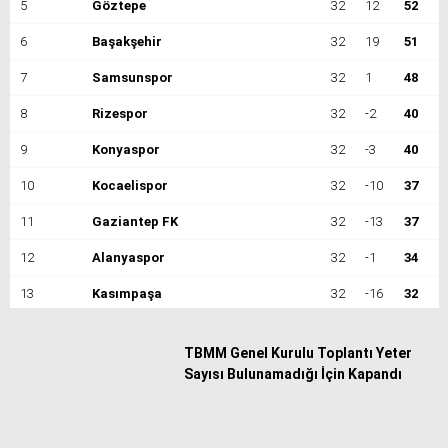
5
Göztepe
32
12
52
6
Başakşehir
32
19
51
7
Samsunspor
32
1
48
8
Rizespor
32
-2
40
9
Konyaspor
32
-3
40
10
Kocaelispor
32
-10
37
11
Gaziantep FK
32
-13
37
12
Alanyaspor
32
-1
34
13
Kasımpaşa
32
-16
32
14
Eyüpspor
32
-19
29
TBMM Genel Kurulu Toplantı Yeter
15
Antalyaspor
32
-21
29
Sayısı Bulunamadığı İçin Kapandı
16
Gençlerbirliği
32
-15
28
17
Kayserispor
32
-34
27