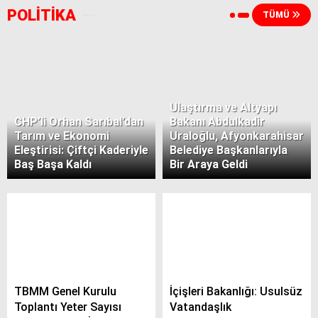
POLİTİKA
TÜMÜ
Ulaştırma ve Altyapı
CHP’li Orhan Sarıbal’dan
Bakanı Abdulkadir
Tarım ve Ekonomi
Uraloğlu, Afyonkarahisar
Eleştirisi: Çiftçi Kaderiyle
Belediye Başkanlarıyla
Baş Başa Kaldı
Bir Araya Geldi
TBMM Genel Kurulu
İçişleri Bakanlığı: Usulsüz
Toplantı Yeter Sayısı
Vatandaşlık