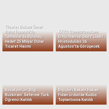
Ticaret Bakanı Ömer
Bolat İspanya’da
KKTC Cumhurbaşkanı
Temaslarda Bulundu:
Erhürman ile GKRY Lideri
Hedef 25 Milyar Dolar
Hristodulidis 26
Ticaret Hacmi
Ağustos’ta Görüşecek
Rosatom’un ‘Bilgi
Dışişleri Bakanı Hakan
Buzkıranı’ Seferine Türk
Fidan Ürdün’de Kudüs
Öğrenci Katıldı
Toplantısına Katıldı