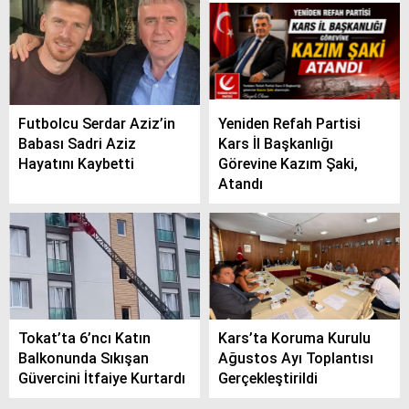
SPOR
SERVISLER
WhatsApp İhbar
Hattı
Futbolcu Serdar Aziz’in
Yeniden Refah Partisi
Babası Sadri Aziz
Kars İl Başkanlığı
Hayatını Kaybetti
Görevine Kazım Şaki,
Atandı
Facebook
Instagram
Tokat’ta 6’ncı Katın
Kars’ta Koruma Kurulu
Youtube
Balkonunda Sıkışan
Ağustos Ayı Toplantısı
Güvercini İtfaiye Kurtardı
Gerçekleştirildi