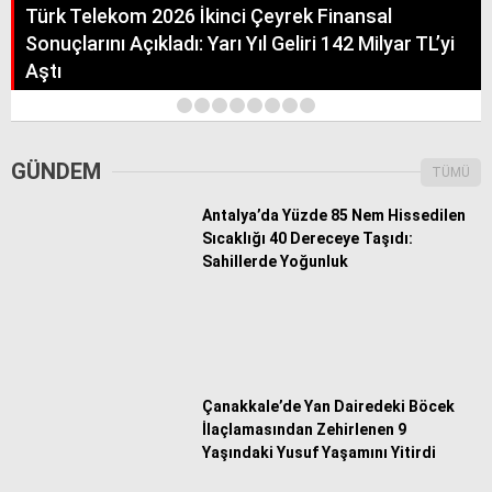
Türk Telekom 2026 İkinci Çeyrek Finansal
Sonuçlarını Açıkladı: Yarı Yıl Geliri 142 Milyar TL’yi
Aştı
1
2
3
4
5
6
7
8
GÜNDEM
TÜMÜ
Antalya’da Yüzde 85 Nem Hissedilen
Sıcaklığı 40 Dereceye Taşıdı:
Sahillerde Yoğunluk
Çanakkale’de Yan Dairedeki Böcek
İlaçlamasından Zehirlenen 9
Yaşındaki Yusuf Yaşamını Yitirdi