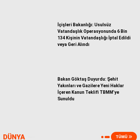
18
F. Karagümrük
32
-25
24
19
İçişleri Bakanlığı: Usulsüz
Vatandaşlık Operasyonunda 6 Bin
134 Kişinin Vatandaşlığı İptal Edildi
veya Geri Alındı
Bakan Göktaş Duyurdu: Şehit
Yakınları ve Gazilere Yeni Haklar
İçeren Kanun Teklifi TBMM’ye
Sunuldu
DÜNYA
TÜMÜ