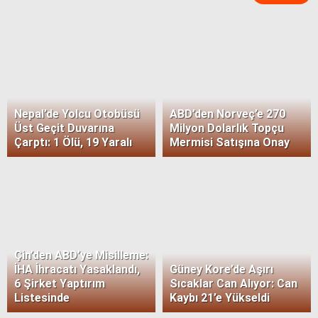
Nepal’de Yolcu Otobüsü
ABD’den Norveç’e 270
Üst Geçit Duvarına
Milyon Dolarlık Topçu
Çarptı: 1 Ölü, 19 Yaralı
Mermisi Satışına Onay
Çin’den ABD’ye Misilleme:
İHA İhracatı Yasaklandı,
Güney Kore’de Aşırı
6 Şirket Yaptırım
Sıcaklar Can Alıyor: Can
Listesinde
Kaybı 21’e Yükseldi