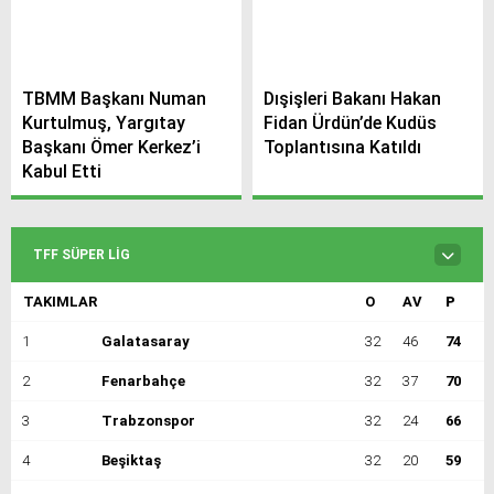
TBMM Başkanı Numan
Dışişleri Bakanı Hakan
Kurtulmuş, Yargıtay
Fidan Ürdün’de Kudüs
Başkanı Ömer Kerkez’i
Toplantısına Katıldı
Kabul Etti
TFF SÜPER LIG
TAKIMLAR
O
AV
P
1
Galatasaray
32
46
74
2
Fenarbahçe
32
37
70
3
Trabzonspor
32
24
66
4
Beşiktaş
32
20
59