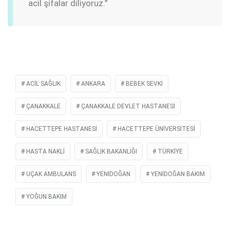
acil şifalar diliyoruz.”
ACIL SAĞLIK
ANKARA
BEBEK SEVKI
ÇANAKKALE
ÇANAKKALE DEVLET HASTANESI
HACETTEPE HASTANESI
HACETTEPE ÜNIVERSITESI
HASTA NAKLI
SAĞLIK BAKANLIĞI
TÜRKIYE
UÇAK AMBULANS
YENIDOĞAN
YENIDOĞAN BAKIM
YOĞUN BAKIM