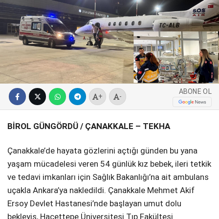
SPOR
SERVISLER
WhatsApp İhbar
Hattı
ABONE OL
+
-
Facebook
BİROL GÜNGÖRDÜ / ÇANAKKALE – TEKHA
Çanakkale’de hayata gözlerini açtığı günden bu yana
Instagram
yaşam mücadelesi veren 54 günlük kız bebek, ileri tetkik
ve tedavi imkanları için Sağlık Bakanlığı’na ait ambulans
Youtube
uçakla Ankara’ya nakledildi. Çanakkale Mehmet Akif
Ersoy Devlet Hastanesi’nde başlayan umut dolu
bekleyiş, Hacettepe Üniversitesi Tıp Fakültesi