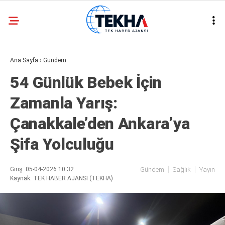
24.6
°
ANKARA
Ana Sayfa
›
Gündem
GALERİ
VİDEO
54 Günlük Bebek İçin
ASAYIŞ
Zamanla Yarış:
GÜNDEM
Çanakkale’den Ankara’ya
GENEL
Şifa Yolculuğu
EKONOMI
POLITIKA
Giriş: 05-04-2026 10:32
Gündem
Sağlık
Yayın
Kaynak: TEK HABER AJANSI (TEKHA)
SIYASET
DÜNYA
METEOROLOJI