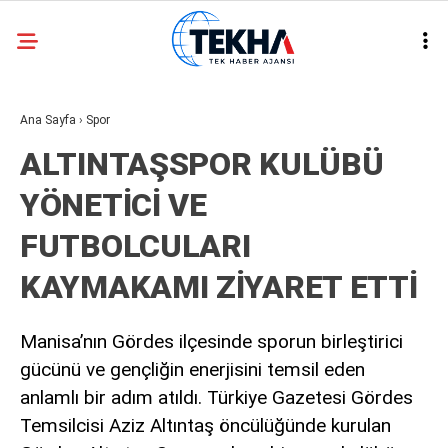
26.8
°
ANKARA
Ana Sayfa
›
Spor
GALERİ
VİDEO
ALTINTAŞSPOR KULÜBÜ
ASAYIŞ
YÖNETİCİ VE
GÜNDEM
FUTBOLCULARI
GENEL
KAYMAKAMI ZİYARET ETTİ
EKONOMI
POLITIKA
Manisa’nın Gördes ilçesinde sporun birleştirici
SIYASET
gücünü ve gençliğin enerjisini temsil eden
anlamlı bir adım atıldı. Türkiye Gazetesi Gördes
DÜNYA
Temsilcisi Aziz Altıntaş öncülüğünde kurulan
METEOROLOJI