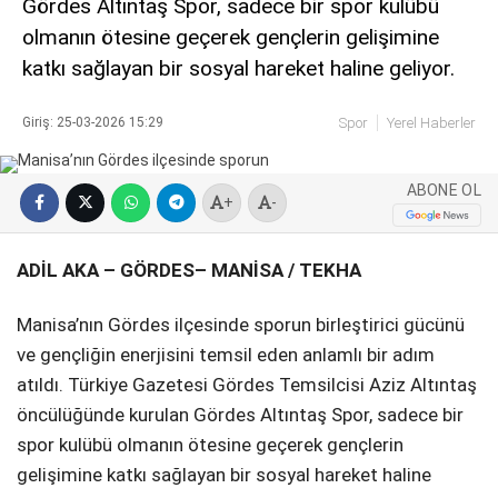
Gördes Altıntaş Spor, sadece bir spor kulübü
olmanın ötesine geçerek gençlerin gelişimine
SPOR
katkı sağlayan bir sosyal hareket haline geliyor.
SERVISLER
WhatsApp İhbar
Hattı
Giriş: 25-03-2026 15:29
Spor
Yerel Haberler
ABONE OL
+
-
Facebook
ADİL AKA – GÖRDES– MANİSA / TEKHA
Manisa’nın Gördes ilçesinde sporun birleştirici gücünü
ve gençliğin enerjisini temsil eden anlamlı bir adım
Instagram
atıldı. Türkiye Gazetesi Gördes Temsilcisi Aziz Altıntaş
öncülüğünde kurulan Gördes Altıntaş Spor, sadece bir
Youtube
spor kulübü olmanın ötesine geçerek gençlerin
gelişimine katkı sağlayan bir sosyal hareket haline