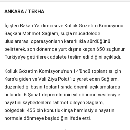
ANKARA / TEKHA
SPOR
SERVISLER
WhatsApp İhbar
İçişleri Bakan Yardımcısı ve Kolluk Gözetim Komisyonu
Hattı
Başkanı Mehmet Sağlam, suçla mücadelede
uluslararası operasyonların kararlılıkla sürdüğünü
belirterek, son dönemde yurt dışına kaçan 650 suçlunun
Türkiye’ye getirilerek adalete teslim edildiğini açıkladı.
Facebook
Kolluk Gözetim Komisyonu’nun 14’üncü toplantısı için
Kars’a giden ve Vali Ziya Polat’ı ziyaret eden Sağlam,
düzenlediği basın toplantısında önemli açıklamalarda
Instagram
bulundu. 6 Şubat depremlerinin yıl dönümü vesilesiyle
hayatını kaybedenlere rahmet dileyen Sağlam,
Youtube
bölgedeki 455 bin konutluk inşa hamlesiyle hayatın
normale dönmeye başladığını ifade etti.