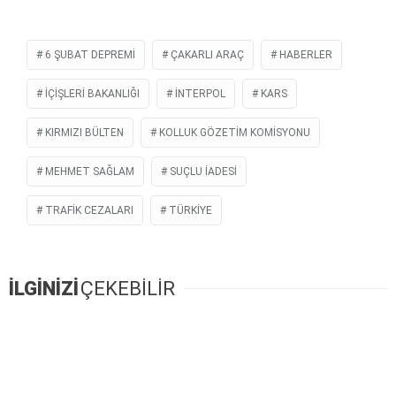
6 ŞUBAT DEPREMI
ÇAKARLI ARAÇ
HABERLER
İÇIŞLERI BAKANLIĞI
İNTERPOL
KARS
KIRMIZI BÜLTEN
KOLLUK GÖZETIM KOMISYONU
MEHMET SAĞLAM
SUÇLU IADESI
TRAFIK CEZALARI
TÜRKIYE
İLGİNİZİ
ÇEKEBİLİR