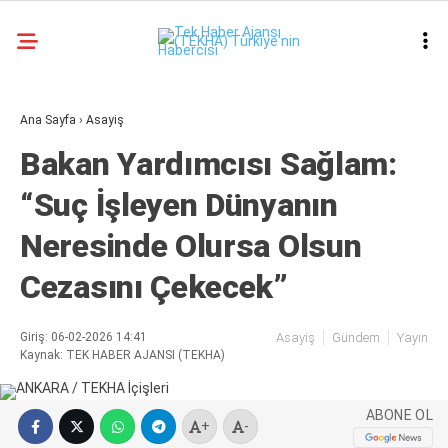
22.9
°
ANKARA
GALERİ
VİDEO
Ana Sayfa
›
Asayiş
Bakan Yardımcısı Sağlam:
ASAYIŞ
“Suç İşleyen Dünyanın
GÜNDEM
Neresinde Olursa Olsun
GENEL
Cezasını Çekecek”
EKONOMI
POLITIKA
Giriş: 06-02-2026 14:41
Asayiş
Gündem
Yayın
Kaynak: TEK HABER AJANSI (TEKHA)
SIYASET
DÜNYA
ABONE OL
+
-
METEOROLOJI