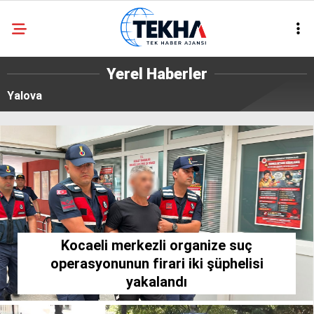
32.3
°
ANKARA
Yerel Haberler
Yalova
GALERİ
VİDEO
ASAYIŞ
GÜNDEM
GENEL
EKONOMI
POLITIKA
Kocaeli merkezli organize suç
SIYASET
operasyonunun firari iki şüphelisi
yakalandı
DÜNYA
METEOROLOJI