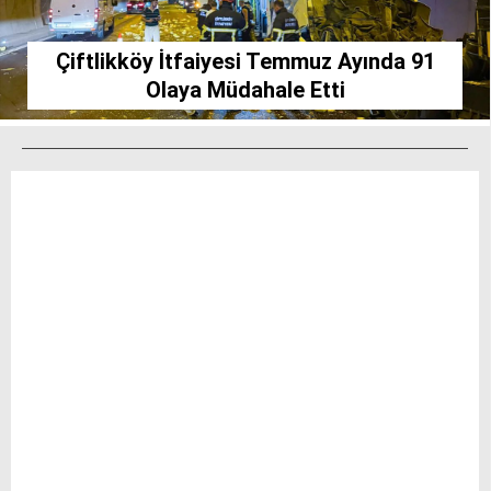
Çiftlikköy İtfaiyesi Temmuz Ayında 91
Olaya Müdahale Etti