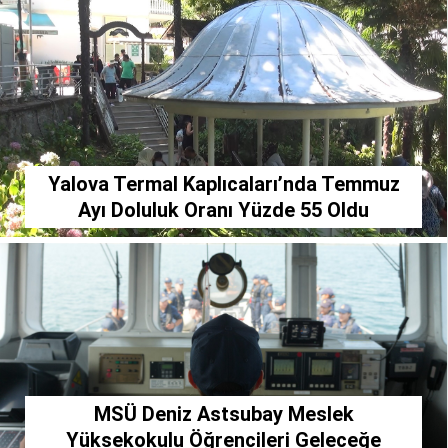
SPOR
SERVISLER
WhatsApp İhbar
Hattı
Yalova Termal Kaplıcaları’nda Temmuz
Ayı Doluluk Oranı Yüzde 55 Oldu
Facebook
Instagram
Youtube
MSÜ Deniz Astsubay Meslek
Yüksekokulu Öğrencileri Geleceğe