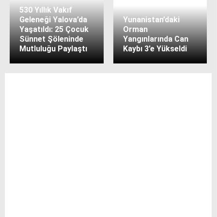
530 Yıllık Vakıf
Geleneği Yalova’da
Yunanistan’daki
Yaşatıldı: 25 Çocuk
Orman
Sünnet Şöleninde
Yangınlarında Can
Mutluluğu Paylaştı
Kaybı 3’e Yükseldi