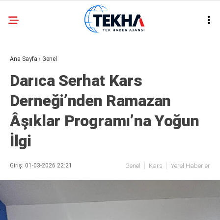
31.8
°
ANKARA
Ana Sayfa
›
Genel
GALERİ
VİDEO
Darıca Serhat Kars
ASAYIŞ
Derneği’nden Ramazan
GÜNDEM
Âşıklar Programı’na Yoğun
GENEL
İlgi
EKONOMI
POLITIKA
Giriş: 01-03-2026 22:21
Genel
Kars
Yerel Haberler
SIYASET
DÜNYA
METEOROLOJI