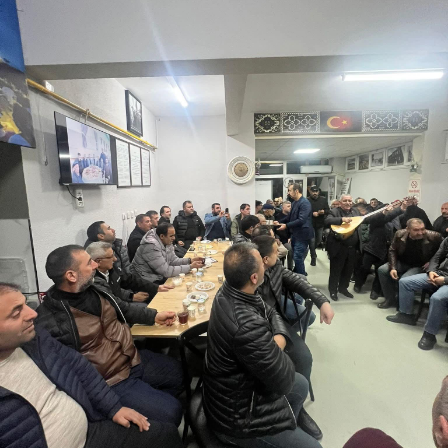
SPOR
SERVISLER
WhatsApp İhbar
Hattı
Facebook
Instagram
Youtube