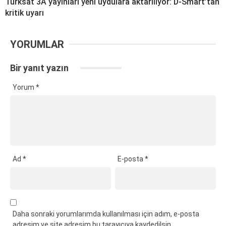
Türksat 3A yayınları yeni uydulara aktarılıyor: D-Smart’tan
kritik uyarı
YORUMLAR
Bir yanıt yazın
Yorum
*
Ad
*
E-posta
*
Daha sonraki yorumlarımda kullanılması için adım, e-posta
adresim ve site adresim bu tarayıcıya kaydedilsin.