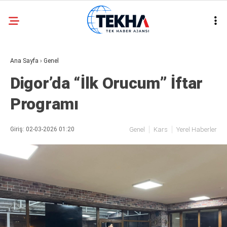
31.2
°
ANKARA
Ana Sayfa
›
Genel
GALERİ
VİDEO
Digor’da “İlk Orucum” İftar
ASAYIŞ
Programı
GÜNDEM
GENEL
Giriş: 02-03-2026 01:20
Genel
Kars
Yerel Haberler
EKONOMI
POLITIKA
SIYASET
DÜNYA
METEOROLOJI