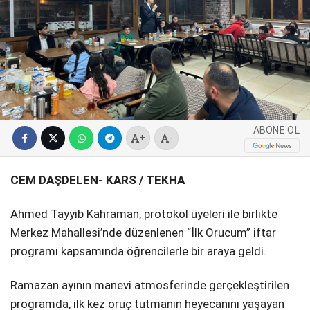
SPOR
SERVISLER
WhatsApp İhbar
Hattı
ABONE OL
+
-
Facebook
CEM DAŞDELEN- KARS / TEKHA
Ahmed Tayyib Kahraman, protokol üyeleri ile birlikte
Instagram
Merkez Mahallesi’nde düzenlenen “İlk Orucum” iftar
programı kapsamında öğrencilerle bir araya geldi.
Youtube
Ramazan ayının manevi atmosferinde gerçekleştirilen
programda, ilk kez oruç tutmanın heyecanını yaşayan