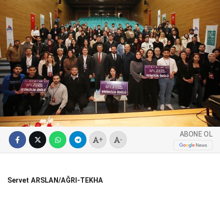
SPOR
SERVISLER
WhatsApp İhbar
Hattı
Facebook
ABONE OL
+
-
Instagram
Servet ARSLAN/AĞRI-TEKHA
Youtube