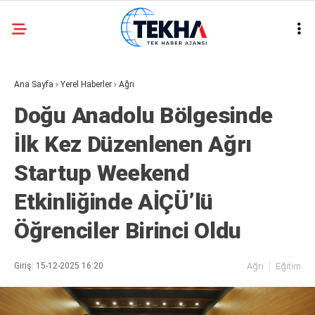
23.5
°
ANKARA
Ana Sayfa
›
Yerel Haberler
›
Ağrı
GALERİ
VİDEO
Doğu Anadolu Bölgesinde
ASAYIŞ
İlk Kez Düzenlenen Ağrı
GÜNDEM
Startup Weekend
GENEL
Etkinliğinde AİÇÜ’lü
EKONOMI
Öğrenciler Birinci Oldu
POLITIKA
SIYASET
Giriş: 15-12-2025 16:20
Ağrı
Eğitim
DÜNYA
METEOROLOJI