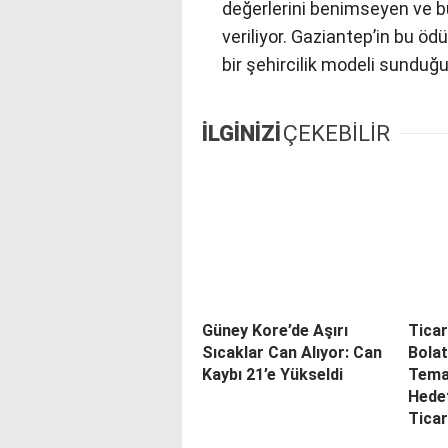
değerlerini benimseyen ve bu
veriliyor. Gaziantep’in bu ö
bir şehircilik modeli sunduğ
İLGİNİZİ
ÇEKEBİLİR
Güney Kore’de Aşırı
Tica
Sıcaklar Can Alıyor: Can
Bolat
Kaybı 21’e Yükseldi
Tema
Hedef
Tica