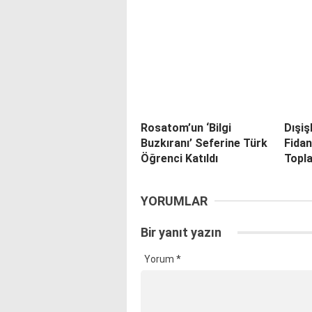
Rosatom’un ‘Bilgi
Dışiş
Buzkıranı’ Seferine Türk
Fida
Öğrenci Katıldı
Topla
YORUMLAR
Bir yanıt yazın
Yorum
*