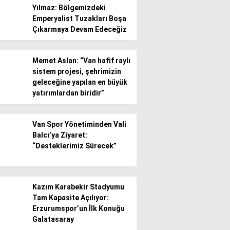
Yılmaz: Bölgemizdeki
Emperyalist Tuzakları Boşa
Gündem
Çıkarmaya Devam Edeceğiz
Ekonomi
Memet Aslan: “Van hafif raylı
Politika / Siyaset
sistem projesi, şehrimizin
geleceğine yapılan en büyük
Dünya
yatırımlardan biridir”
Spor
Van Spor Yönetiminden Vali
Magazin
Balcı’ya Ziyaret:
“Desteklerimiz Sürecek”
Sağlık
Teknoloji
Kazım Karabekir Stadyumu
Tam Kapasite Açılıyor:
Erzurumspor’un İlk Konuğu
Galatasaray