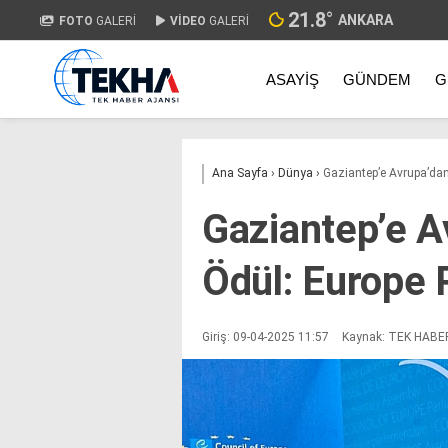
21.8
°
ANKARA
FOTO
GALERİ
VİDEO
GALERİ
ASAYIŞ
GÜNDEM
G
Ana Sayfa
›
Dünya
›
Gaziantep’e Avrupa’dan 
Gaziantep’e Av
Ödül: Europe 
Giriş: 09-04-2025 11:57
Kaynak: TEK HABE