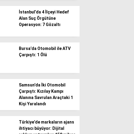
İstanbul’da 4 İlçeyi Hedef
Alan Suç Örgütüne
Operasyon: 7 Gözaltı
WhatsApp İhbar
Bursa’da Otomobil ile ATV
Hattı
Çarpıştı: 1 Ölü
Facebook
Samsun’da İki Otomobil
Çarpıştı: Kızılay Kampı
Alanına Savrulan Araçtaki 1
Kişi Yaralandı
Instagram
Türkiye’de markaların ajans
ihtiyacı büyüyor: Dijital
Youtube