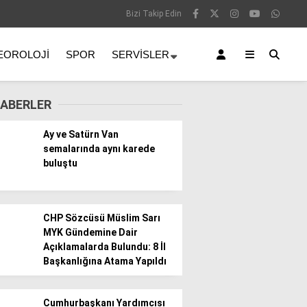
Bizi Takip Edin
EOROLOJI
SPOR
SERVISLER
ABERLER
Ay ve Satürn Van
semalarında aynı karede
buluştu
CHP Sözcüsü Müslim Sarı
MYK Gündemine Dair
Açıklamalarda Bulundu: 8 İl
Başkanlığına Atama Yapıldı
Cumhurbaşkanı Yardımcısı