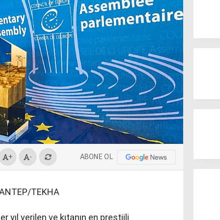
ABONE OL
+
-
İANTEP/TEKHA
yıl verilen ve kıtanın en prestijli