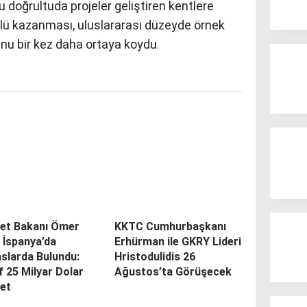
 doğrultuda projeler geliştiren kentlere
dülü kazanması, uluslararası düzeyde örnek
unu bir kez daha ortaya koydu
.
ret Bakanı Ömer
KKTC Cumhurbaşkanı
 İspanya’da
Erhürman ile GKRY Lideri
slarda Bulundu:
Hristodulidis 26
 25 Milyar Dolar
Ağustos’ta Görüşecek
ret