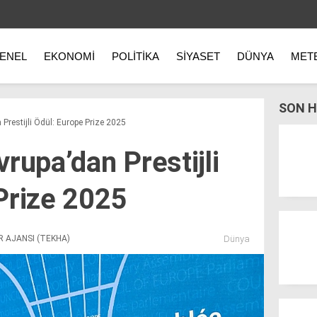
ENEL
EKONOMI
POLITIKA
SIYASET
DÜNYA
MET
SON H
Prestijli Ödül: Europe Prize 2025
rupa’dan Prestijli
Prize 2025
R AJANSI (TEKHA)
Dünya