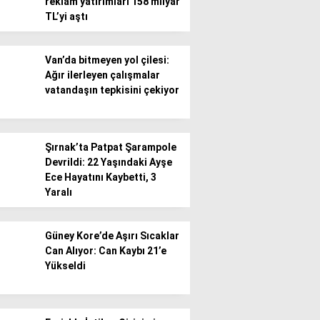
reklam yatırımları 158 milyar
TL’yi aştı
Van’da bitmeyen yol çilesi:
Ağır ilerleyen çalışmalar
vatandaşın tepkisini çekiyor
Şırnak’ta Patpat Şarampole
Devrildi: 22 Yaşındaki Ayşe
Ece Hayatını Kaybetti, 3
Yaralı
Güney Kore’de Aşırı Sıcaklar
Can Alıyor: Can Kaybı 21’e
Yükseldi