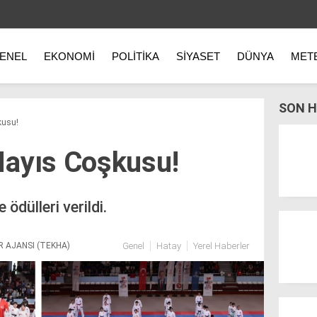
ENEL
EKONOMI
POLITIKA
SIYASET
DÜNYA
MET
SON H
kusu!
Mayıs Coşkusu!
ödülleri verildi.
R AJANSI (TEKHA)
Genel
Hatay
Yerel Haberler