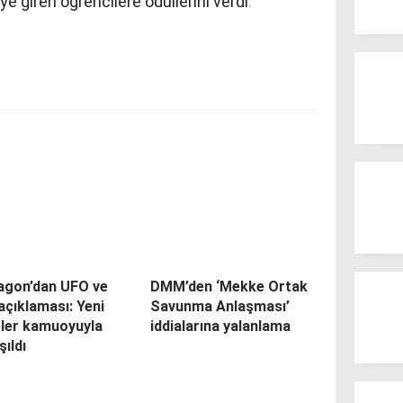
e giren öğrencilere ödüllerini verdi
.
agon’dan UFO ve
DMM’den ‘Mekke Ortak
çıklaması: Yeni
Savunma Anlaşması’
eler kamuoyuyla
iddialarına yalanlama
şıldı