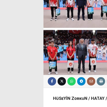
Hᴜ̈SᴇYİN ZᴏʀᴋᴜN / HATAY 