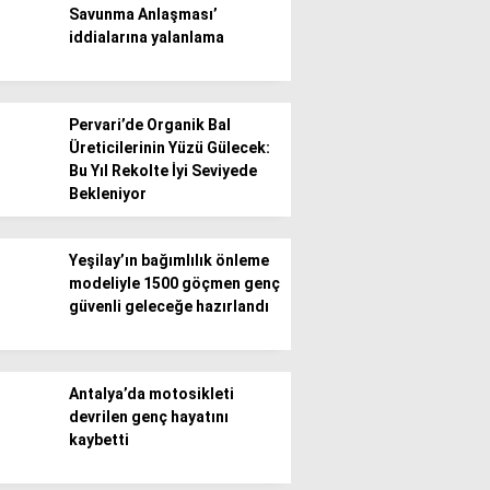
Savunma Anlaşması’
iddialarına yalanlama
Gündem
Ekonomi
Pervari’de Organik Bal
Politika / Siyaset
Üreticilerinin Yüzü Gülecek:
Bu Yıl Rekolte İyi Seviyede
Dünya
Bekleniyor
Spor
Yeşilay’ın bağımlılık önleme
Magazin
modeliyle 1500 göçmen genç
güvenli geleceğe hazırlandı
Sağlık
Teknoloji
Antalya’da motosikleti
devrilen genç hayatını
kaybetti