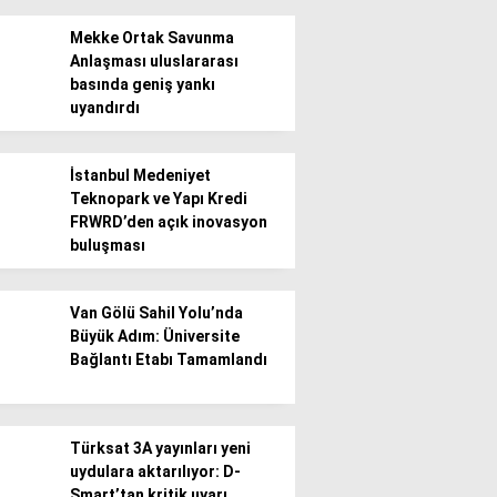
Mekke Ortak Savunma
Anlaşması uluslararası
basında geniş yankı
uyandırdı
WhatsApp İhbar
İstanbul Medeniyet
Hattı
Teknopark ve Yapı Kredi
FRWRD’den açık inovasyon
buluşması
Facebook
Van Gölü Sahil Yolu’nda
Büyük Adım: Üniversite
Bağlantı Etabı Tamamlandı
Instagram
Türksat 3A yayınları yeni
uydulara aktarılıyor: D-
Youtube
Smart’tan kritik uyarı