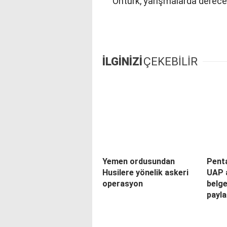
Öntürk, yarışmalarda derecey
İLGİNİZİ
ÇEKEBİLİR
Yemen ordusundan
Pent
Husilere yönelik askeri
UAP a
operasyon
belg
payla