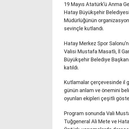
19 Mayıs Atatürk’ü Anma Genç
Hatay Büyükşehir Belediyesi 
Müdürlüğünün organizasyonu
sevinçle kutlandı.
Hatay Merkez Spor Salonu’nd
Valisi Mustafa Masatlı, İl 
Büyükşehir Belediye Başkanı
katıldı.
Kutlamalar çerçevesinde il g
günün anlam ve önemini belir
oyunları ekipleri çeşitli göst
Program sonunda Vali Musta
Tuğgeneral Ali Mete ve Hat