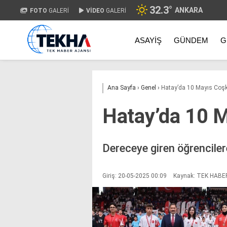
32.3
°
ANKARA
FOTO
GALERİ
VİDEO
GALERİ
ASAYIŞ
GÜNDEM
G
Ana Sayfa
›
Genel
›
Hatay’da 10 Mayıs Coş
Hatay’da 10 
Dereceye giren öğrencilere 
Giriş: 20-05-2025 00:09
Kaynak: TEK HABE