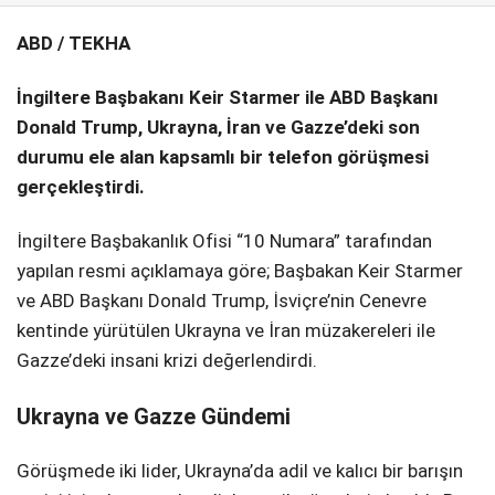
ABD / TEKHA
SPOR
SERVISLER
WhatsApp İhbar
İngiltere Başbakanı Keir Starmer ile ABD Başkanı
Hattı
Donald Trump, Ukrayna, İran ve Gazze’deki son
durumu ele alan kapsamlı bir telefon görüşmesi
gerçekleştirdi.
Facebook
İngiltere Başbakanlık Ofisi “10 Numara” tarafından
yapılan resmi açıklamaya göre; Başbakan Keir Starmer
ve ABD Başkanı Donald Trump, İsviçre’nin Cenevre
kentinde yürütülen Ukrayna ve İran müzakereleri ile
Instagram
Gazze’deki insani krizi değerlendirdi.
Ukrayna ve Gazze Gündemi
Youtube
Görüşmede iki lider, Ukrayna’da adil ve kalıcı bir barışın