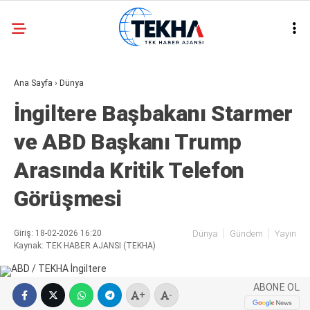
30.1
°
ANKARA
Ana Sayfa
›
Dünya
GALERİ
VİDEO
İngiltere Başbakanı Starmer
ASAYIŞ
ve ABD Başkanı Trump
GÜNDEM
Arasında Kritik Telefon
GENEL
Görüşmesi
EKONOMI
POLITIKA
Giriş: 18-02-2026 16:20
Dünya
Gündem
Yayın
Kaynak: TEK HABER AJANSI (TEKHA)
SIYASET
DÜNYA
ABONE OL
+
-
METEOROLOJI