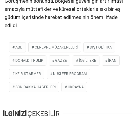
Görüşmenin sonunda, bölgesel güvenliğin artırılması
amacıyla müttefikler ve küresel ortaklarla sıkı bir eş
güdüm içerisinde hareket edilmesinin önemi ifade
edildi.
ABD
CENEVRE MÜZAKERELERI
DIŞ POLİTİKA
DONALD TRUMP
GAZZE
İNGILTERE
İRAN
KEIR STARMER
NÜKLEER PROGRAM
SON DAKIKA HABERLERI
UKRAYNA
İLGİNİZİ
ÇEKEBİLİR