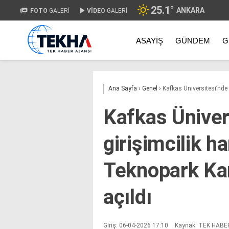
25.1
°
ANKARA
FOTO
GALERİ
VİDEO
GALERİ
ASAYIŞ
GÜNDEM
G
Ana Sayfa
›
Genel
›
Kafkas Üniversitesi’nde 
Kafkas Üniver
girişimcilik h
Teknopark Kar
açıldı
Giriş: 06-04-2026 17:10
Kaynak: TEK HABE