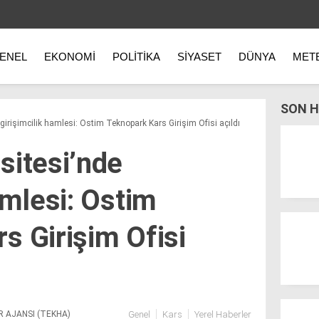
ENEL
EKONOMI
POLITIKA
SIYASET
DÜNYA
MET
SON H
girişimcilik hamlesi: Ostim Teknopark Kars Girişim Ofisi açıldı
sitesi’nde
amlesi: Ostim
s Girişim Ofisi
R AJANSI (TEKHA)
Genel
Kars
Yerel Haberler