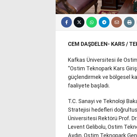
CEM DAŞDELEN- KARS / T
Kafkas Üniversitesi ile Osti
“Ostim Teknopark Kars Girişim
güçlendirmek ve bölgesel k
faaliyete başladı.
T.C. Sanayi ve Teknoloji Bak
Stratejisi hedefleri doğrultu
Üniversitesi Rektörü Prof. Dr
Levent Gelibolu, Ostim Tek
Aydın, Ostim Teknopark Gen