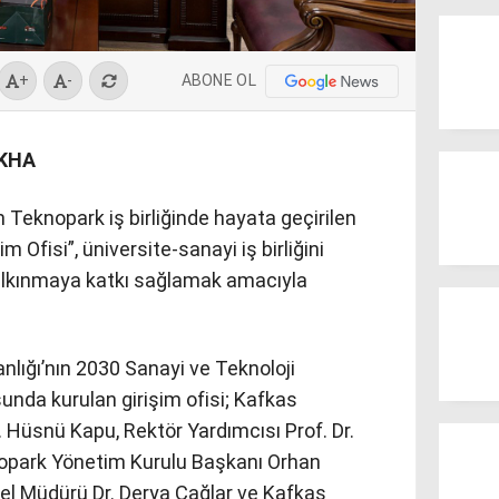
ABONE OL
+
-
EKHA
m Teknopark iş birliğinde hayata geçirilen
 Ofisi”, üniversite-sanayi iş birliğini
alkınmaya katkı sağlamak amacıyla
anlığı’nın 2030 Sanayi ve Teknoloji
sunda kurulan girişim ofisi; Kafkas
. Hüsnü Kapu, Rektör Yardımcısı Prof. Dr.
nopark Yönetim Kurulu Başkanı Orhan
el Müdürü Dr. Derya Çağlar ve Kafkas