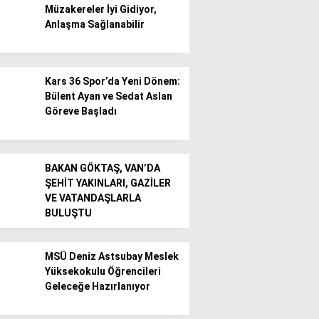
Müzakereler İyi Gidiyor,
Anlaşma Sağlanabilir
Gündem
Ekonomi
Kars 36 Spor’da Yeni Dönem:
Politika / Siyaset
Bülent Ayan ve Sedat Aslan
Göreve Başladı
Dünya
Spor
BAKAN GÖKTAŞ, VAN’DA
Magazin
ŞEHİT YAKINLARI, GAZİLER
VE VATANDAŞLARLA
Sağlık
BULUŞTU
Teknoloji
MSÜ Deniz Astsubay Meslek
Yüksekokulu Öğrencileri
Geleceğe Hazırlanıyor