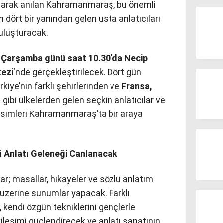
 olarak anılan Kahramanmaraş, bu önemli
n dört bir yanından gelen usta anlatıcıları
buluşturacak.
 Çarşamba günü saat 10.30’da Necip
kezi
‘nde gerçekleştirilecek. Dört gün
kiye’nin farklı şehirlerinden ve
Fransa,
a
gibi ülkelerden gelen seçkin anlatıcılar ve
isimleri Kahramanmaraş’ta bir araya
lü Anlatı Geleneği Canlanacak
ar; masallar, hikayeler ve sözlü anlatım
 üzerine sunumlar yapacak. Farklı
r, kendi özgün tekniklerini gençlerle
kileşimi güçlendirecek ve anlatı sanatının