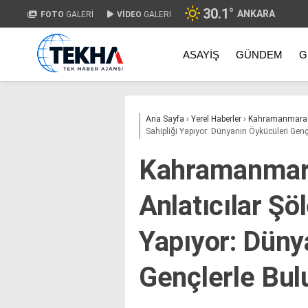
30.1
°
ANKARA
FOTO
GALERİ
VİDEO
GALERİ
ASAYIŞ
GÜNDEM
G
Ana Sayfa
›
Yerel Haberler
›
Kahramanmara
Sahipliği Yapıyor: Dünyanın Öykücüleri Gen
Kahramanmara
Anlatıcılar Şö
Yapıyor: Düny
Gençlerle Bu