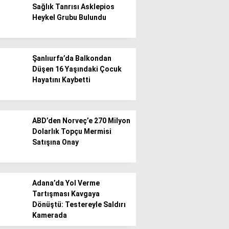
Sağlık Tanrısı Asklepios
Heykel Grubu Bulundu
Gündem
Ekonomi
Şanlıurfa’da Balkondan
Politika / Siyaset
Düşen 16 Yaşındaki Çocuk
Hayatını Kaybetti
Dünya
Spor
ABD’den Norveç’e 270 Milyon
Magazin
Dolarlık Topçu Mermisi
Satışına Onay
Sağlık
Teknoloji
Adana’da Yol Verme
Tartışması Kavgaya
Dönüştü: Testereyle Saldırı
Kamerada