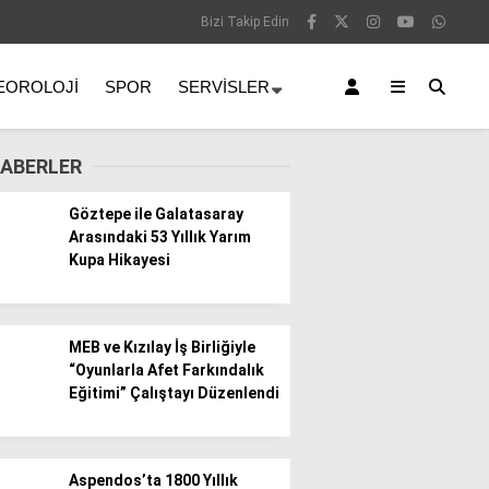
Bizi Takip Edin
EOROLOJI
SPOR
SERVISLER
ABERLER
Göztepe ile Galatasaray
Arasındaki 53 Yıllık Yarım
Kupa Hikayesi
MEB ve Kızılay İş Birliğiyle
“Oyunlarla Afet Farkındalık
Eğitimi” Çalıştayı Düzenlendi
Aspendos’ta 1800 Yıllık