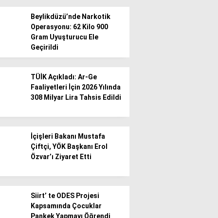
Beylikdüzü’nde Narkotik
Operasyonu: 62 Kilo 900
Gram Uyuşturucu Ele
Geçirildi
WhatsApp İhbar
TÜİK Açıkladı: Ar-Ge
Hattı
Faaliyetleri İçin 2026 Yılında
308 Milyar Lira Tahsis Edildi
Facebook
İçişleri Bakanı Mustafa
Çiftçi, YÖK Başkanı Erol
Özvar’ı Ziyaret Etti
Instagram
Siirt’ te ODES Projesi
Kapsamında Çocuklar
Youtube
Pankek Yapmayı Öğrendi