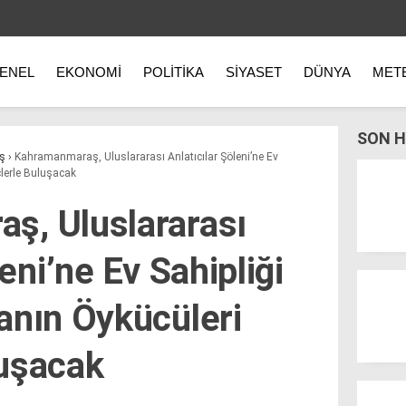
ENEL
EKONOMI
POLITIKA
SIYASET
DÜNYA
MET
SON H
ş
›
Kahramanmaraş, Uluslararası Anlatıcılar Şöleni’ne Ev
çlerle Buluşacak
ş, Uluslararası
leni’ne Ev Sahipliği
anın Öykücüleri
luşacak