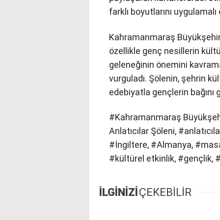
farklı boyutlarını uygulamalı
Kahramanmaraş Büyükşehir Bel
özellikle genç nesillerin kült
geleneğinin önemini kavrama
vurguladı. Şölenin, şehrin kü
edebiyatla gençlerin bağını 
#Kahramanmaraş Büyükşehir 
Anlatıcılar Şöleni, #anlatıcı
#İngiltere, #Almanya, #masa
#kültürel etkinlik, #gençlik, 
İLGİNİZİ
ÇEKEBİLİR