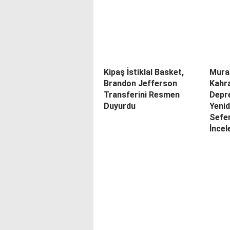
Kipaş İstiklal Basket,
Mura
Brandon Jefferson
Kahr
Transferini Resmen
Depr
Duyurdu
Yenid
Sefer
İncel