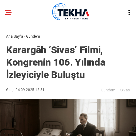
29.6
°
ANKARA
Ana Sayfa
›
Gündem
GALERİ
VİDEO
Karargâh ‘Sivas’ Filmi,
ASAYIŞ
Kongrenin 106. Yılında
GÜNDEM
İzleyiciyle Buluştu
GENEL
EKONOMI
Giriş: 04-09-2025 13:51
Gündem
Sivas
POLITIKA
SIYASET
DÜNYA
METEOROLOJI