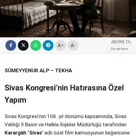
SPOR
SERVISLER
WhatsApp İhbar
Hattı
ABONE OL
+
-
Facebook
SÜMEYYENUR ALP – TEKHA
Sivas Kongresi’nin Hatırasına Özel
Instagram
Yapım
Youtube
Sivas Kongresi’nin 106. yıl dönümü kapsamında, Sivas
Valiliği İl Basın ve Halkla İlişkiler Müdürlüğü tarafından
Karargâh ‘Sivas’
adlı özel film kamuoyunun beğenisine