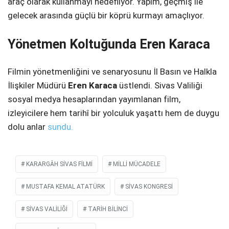
araç olarak kullanmayı hedefliyor. Yapım, geçmiş ile
gelecek arasında güçlü bir köprü kurmayı amaçlıyor.
Yönetmen Koltuğunda Eren Karaca
Filmin yönetmenliğini ve senaryosunu İl Basın ve Halkla
İlişkiler Müdürü
Eren Karaca
üstlendi. Sivas Valiliği
sosyal medya hesaplarından yayımlanan film,
izleyicilere hem tarihî bir yolculuk yaşattı hem de duygu
dolu anlar
sundu.
KARARGÂH SIVAS FILMI
MILLI MÜCADELE
MUSTAFA KEMAL ATATÜRK
SIVAS KONGRESI
SIVAS VALILIĞI
TARIH BILINCI