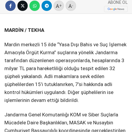
ABONE OL
+
-
SPOR
SERVISLER
WhatsApp İhbar
MARDİN / TEKHA
Hattı
Mardin merkezli 15 ilde “Yasa Dışı Bahis ve Suç İşlemek
Amacıyla Örgüt Kurma” suçlarına yönelik Jandarma
tarafından düzenlenen operasyonlarda, hesaplarında 3
Facebook
milyar TL para hareketliliği olduğu tespit edilen 32
şüpheli yakalandı. Adli makamlara sevk edilen
şüphelilerden 15’i tutuklanırken, 7’si hakkında adli
kontrol hükümleri uygulandı. Diğer şüphelilerin ise
Instagram
işlemlerinin devam ettiği bildirildi.
Youtube
Jandarma Genel Komutanlığı KOM ve Siber Suçlarla
Mücadele Daire Başkanlıkları, MASAK ve Nusaybin
Cumhuriyet Başsavcılığı koordinesinde gerçekleştirilen