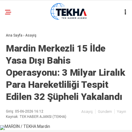
30.1
°
ANKARA
Ana Sayfa
›
Asayiş
GALERİ
VİDEO
Mardin Merkezli 15 İlde
ASAYIŞ
Yasa Dışı Bahis
GÜNDEM
Operasyonu: 3 Milyar Liralık
GENEL
Para Hareketliliği Tespit
EKONOMI
Edilen 32 Şüpheli Yakalandı
POLITIKA
SIYASET
Giriş: 05-06-2026 16:12
Asayiş
Gündem
Yayın
Kaynak: TEK HABER AJANSI (TEKHA)
DÜNYA
METEOROLOJI