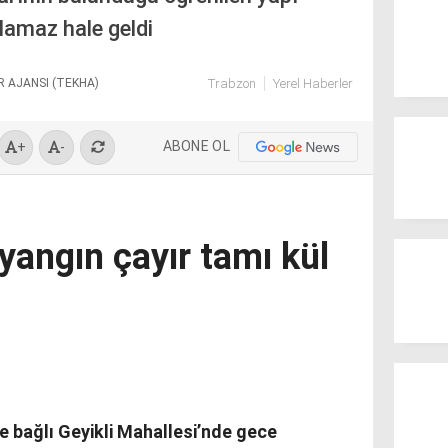
amaz hale geldi
R AJANSI (TEKHA)
Trabzon
Yerel Haberler
ABONE OL
+
-
yangın çayır tamı kül
ne bağlı Geyikli Mahallesi’nde gece