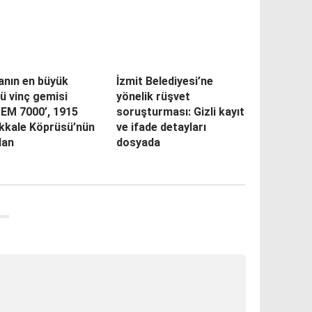
anın en büyük
İzmit Belediyesi’ne
ü vinç gemisi
yönelik rüşvet
PEM 7000’, 1915
soruşturması: Gizli kayıt
kkale Köprüsü’nün
ve ifade detayları
dan
dosyada