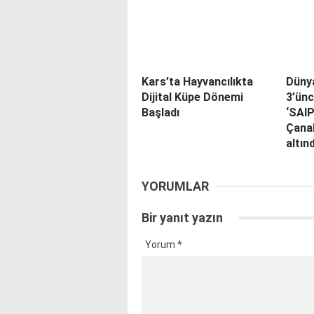
Kars’ta Hayvancılıkta
Düny
Dijital Küpe Dönemi
3’ünc
Başladı
‘SAI
Çana
altın
YORUMLAR
Bir yanıt yazın
Yorum
*