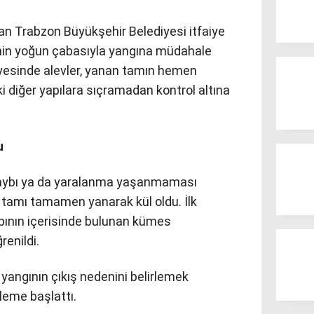
an Trabzon Büyükşehir Belediyesi itfaiye
rinin yoğun çabasıyla yangına müdahale
ayesinde alevler, yanan tamın hemen
ki diğer yapılara sıçramadan kontrol altına
u
kaybı ya da yaralanma yaşanmaması
ır tamı tamamen yanarak kül oldu. İlk
apının içerisinde bulunan kümes
renildi.
 yangının çıkış nedenini belirlemek
leme başlattı.