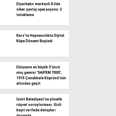
Diyarbakır merkezli 8 ilde
siber şantaj operasyonu: 2
Gündem
tutuklama
Ekonomi
Politika / Siyaset
Kars’ta Hayvancılıkta Dijital
Küpe Dönemi Başladı
Dünya
Spor
Magazin
Dünyanın en büyük 3’üncü
vinç gemisi ‘SAIPEM 7000’,
Sağlık
1915 Çanakkale Köprüsü’nün
altından geçti
Teknoloji
İzmit Belediyesi’ne yönelik
rüşvet soruşturması: Gizli
kayıt ve ifade detayları
dosyada