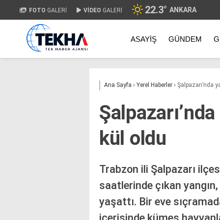
22.3
°
ANKARA
FOTO
GALERİ
VİDEO
GALERİ
ASAYIŞ
GÜNDEM
G
Ana Sayfa
›
Yerel Haberler
›
Şalpazarı’nda ya
Şalpazarı’nda
kül oldu
Trabzon ili Şalpazarı ilçe
saatlerinde çıkan yangın,
yaşattı. Bir eve sıçramad
içerisinde kümes hayvanl