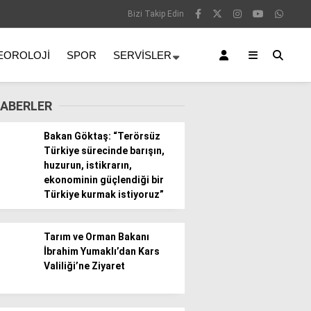
Bizi Takip Edin
EOROLOJI
SPOR
SERVISLER
ABERLER
Bakan Göktaş: “Terörsüz
Türkiye sürecinde barışın,
huzurun, istikrarın,
ekonominin güçlendiği bir
Türkiye kurmak istiyoruz”
Tarım ve Orman Bakanı
İbrahim Yumaklı’dan Kars
Valiliği’ne Ziyaret