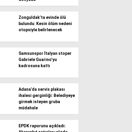
Zonguldak’ta evinde ölü
bulundu: Kesin ölüm nedeni
otopsiyle belirlenecek
WhatsApp İhbar
Hattı
Samsunspor İtalyan stoper
Gabriele Guarino’yu
kadrosuna kattı
Facebook
Adana’da servis plakası
ihalesi gerginliği: Belediyeye
girmek isteyen gruba
müdahale
Instagram
EPDK raporunu açıkladı:
Youtube