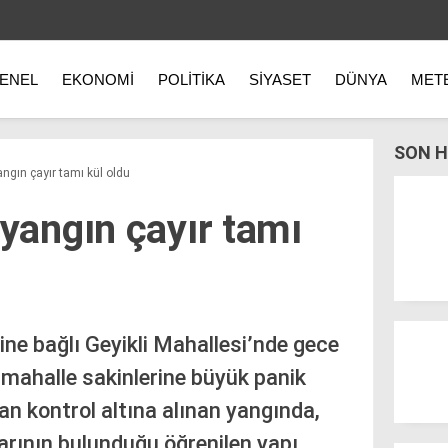
ENEL
EKONOMI
POLITIKA
SIYASET
DÜNYA
MET
SON H
ngın çayır tamı kül oldu
 yangın çayır tamı
sine bağlı Geyikli Mahallesi’nde gece
 mahalle sakinlerine büyük panik
an kontrol altına alınan yangında,
arının bulunduğu öğrenilen yapı