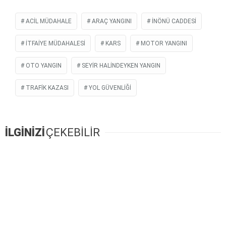
ACIL MÜDAHALE
ARAÇ YANGINI
İNÖNÜ CADDESI
ITFAIYE MÜDAHALESI
KARS
MOTOR YANGINI
OTO YANGIN
SEYIR HALINDEYKEN YANGIN
TRAFİK KAZASI
YOL GÜVENLIĞI
İLGİNİZİ
ÇEKEBİLİR