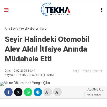
29.6
°
ANKARA
Ana Sayfa
›
Yerel Haberler
›
Kars
GALERİ
VİDEO
Seyir Halindeki Otomobil
ASAYIŞ
Alev Aldı! İtfaiye Anında
GÜNDEM
Müdahale Etti
GENEL
EKONOMI
Giriş: 10-02-2025 10:44
Kars
Yerel Haberler
Kaynak: TEK HABER AJANSI (TEKHA)
POLITIKA
SIYASET
ABONE OL
+
-
DÜNYA
METEOROLOJI