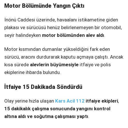
Motor Bölümünde Yangın Çıktı
SPOR
İnönü Caddesi üzerinde, havaalanı istikametine giden
SERVISLER
WhatsApp İhbar
plakası ve sürücüsü henüz belirlenemeyen bir otomobil,
Hattı
seyir halindeyken
motor bölümünden alev aldı
.
Motor kısmından dumanlar yükseldiğini fark eden
sürücü, aracını durdurarak kaputu açmaya çalıştı. Ancak
Facebook
kısa sürede
alevlerin büyümesiyle
itfaiye ve polis
ekiplerine ihbarda bulundu.
İtfaiye 15 Dakikada Söndürdü
Instagram
Olay yerine hızla ulaşan
Kars Acil 112
itfaiye ekipleri
,
Youtube
15 dakikalık çalışma sonucunda yangını kontrol
altına aldı ve soğutma çalışması yaptı
.