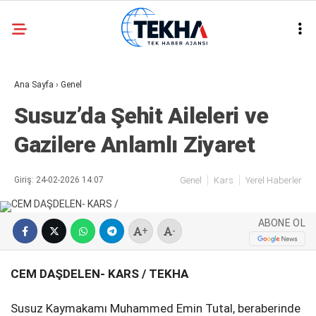
32.3
°
ANKARA
Ana Sayfa
›
Genel
GALERİ
VİDEO
Susuz’da Şehit Aileleri ve
ASAYIŞ
Gazilere Anlamlı Ziyaret
GÜNDEM
GENEL
Giriş: 24-02-2026 14:07
Genel
Kars
Yerel Haberler
EKONOMI
ABONE OL
POLITIKA
+
-
SIYASET
CEM DAŞDELEN- KARS / TEKHA
DÜNYA
Susuz Kaymakamı Muhammed Emin Tutal, beraberinde
METEOROLOJI