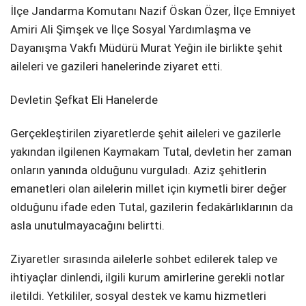
İlçe Jandarma Komutanı Nazif Öskan Özer, İlçe Emniyet
SPOR
Amiri Ali Şimşek ve İlçe Sosyal Yardımlaşma ve
Dayanışma Vakfı Müdürü Murat Yeğin ile birlikte şehit
SERVISLER
WhatsApp İhbar
aileleri ve gazileri hanelerinde ziyaret etti.
Hattı
Devletin Şefkat Eli Hanelerde
Gerçekleştirilen ziyaretlerde şehit aileleri ve gazilerle
Facebook
yakından ilgilenen Kaymakam Tutal, devletin her zaman
onların yanında olduğunu vurguladı. Aziz şehitlerin
emanetleri olan ailelerin millet için kıymetli birer değer
olduğunu ifade eden Tutal, gazilerin fedakârlıklarının da
Instagram
asla unutulmayacağını belirtti.
Youtube
Ziyaretler sırasında ailelerle sohbet edilerek talep ve
ihtiyaçlar dinlendi, ilgili kurum amirlerine gerekli notlar
iletildi. Yetkililer, sosyal destek ve kamu hizmetleri