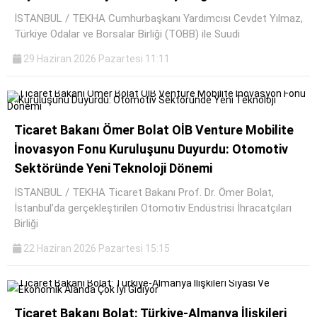
İSTANBUL / TEKHA Cumhurbaşkanı Yardımcısı Cevdet Yılmaz,
Türkiye Odalar ve Borsalar Birliği (TOBB) ile Suudi
29 Haziran 2026 Pazartesi 11:11
Ticaret Bakanı Ömer Bolat OİB Venture Mobilite
İnovasyon Fonu Kuruluşunu Duyurdu: Otomotiv
Sektöründe Yeni Teknoloji Dönemi
İSTANBUL / TEKHA Ticaret Bakanı Prof. Dr. Ömer Bolat,
İstanbul’da gerçekleştirilen Otomotiv Endüstrisi İhracatçıları
Birliği
22 Haziran 2026 Pazartesi 15:15
Ticaret Bakanı Bolat: Türkiye-Almanya İlişkileri