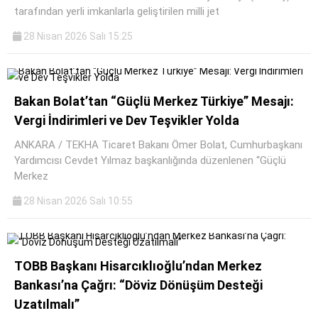
tarafından yerli imkanlarla geliştirilen milli jet
28 Nisan 2026 Salı 15:25
Bakan Bolat’tan “Güçlü Merkez Türkiye” Mesajı:
Vergi İndirimleri ve Dev Teşvikler Yolda
ANKARA / TEKHA Ticaret Bakanı Ömer Bolat, Cumhurbaşkanı
Yardımcısı Cevdet Yılmaz başkanlığında düzenlenen “Güçlü
Merkez
28 Nisan 2026 Salı 10:55
TOBB Başkanı Hisarcıklıoğlu’ndan Merkez
Bankası’na Çağrı: “Döviz Dönüşüm Desteği
Uzatılmalı”