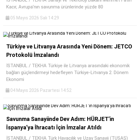
Kacır, Avrupa’nın savunma ürünlerinde yüzde 80
05 Mayıs 2026 Salı 14:29
Türkiye ve Litvanya Arasında Yeni Dönem: JETCO
Protokolü İmzalandı
İSTANBUL / TEKHA Türkiye ile Litvanya arasındaki ekonomik
bağları güçlendirmeyi hedefleyen Türkiye-Litvanya 2. Dönem
Ekonomi
04 Mayıs 2026 Pazartesi 14:52
Savunma Sanayiinde Dev Adım: HÜRJET’in
İspanya’ya İhracatı İçin İmzalar Atıldı
İSTANBUL / TEKHA Türk Havacılık ve Uzay Sanayii (TUSAŞ)