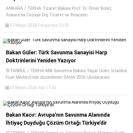
ANKARA / TEKHA Ticaret Bakanı Prof. Dr. Ömer Bolat,
Ankara’da Cezayir Dış Ticaret ve İhracatın
07 Mayıs 2026 Perşembe 12:50
Bakan Güler: Türk Savunma Sanayisi Harp
Doktrinlerini Yeniden Yazıyor
İSTANBUL / TEKHA Milli Savunma Bakanı Yaşar Güler, İstanbul
Fuar Merkezi’nde düzenlenen SAHA 2026 Uluslararası
05 Mayıs 2026 Salı 17:30
Bakan Kacır: Avrupa’nın Savunma Alanında
İhtiyaç Duyduğu Çözüm Ortağı Türkiye’dir
İSTANBUL / TEKHA Sanayi ve Teknoloji Bakanı Mehmet Fatih