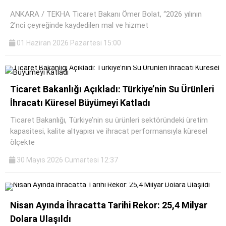
ANKARA / TEKHA Ticaret Bakanı Ömer Bolat, “2026 yılının
2’nci çeyreğinde kaydedilen mal ve hizmet
01 Haziran 2026 Pazartesi 15:00
Ticaret Bakanlığı Açıkladı: Türkiye’nin Su Ürünleri
İhracatı Küresel Büyümeyi Katladı
Ticaret Bakanlığı, Türkiye’nin su ürünleri sektöründeki üretim
kapasitesi, kalite altyapısı ve ihracat performansıyla küresel
ölçekte
30 Mayıs 2026 Cumartesi 12:37
Nisan Ayında İhracatta Tarihi Rekor: 25,4 Milyar
Dolara Ulaşıldı