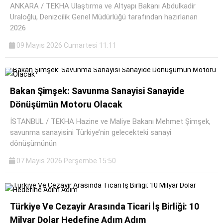
ANKARA / TEKHA Ulaştırma ve Altyapı Bakanı Abdulkadir
Uraloğlu, Denizcilik Genel Müdürlüğü tarafından hazırlanan
2026
09 Mayıs 2026 Cumartesi 11:11
Bakan Şimşek: Savunma Sanayisi Sanayide
Dönüşümün Motoru Olacak
İSTANBUL / TEKHA Hazine ve Maliye Bakanı Mehmet Şimşek,
savunma sanayisini Türkiye’nin gelecekteki sanayi
dönüşümünün
07 Mayıs 2026 Perşembe 15:50
Türkiye Ve Cezayir Arasında Ticari İş Birliği: 10
Milyar Dolar Hedefine Adım Adım