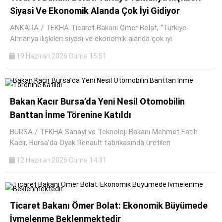
Siyasi Ve Ekonomik Alanda Çok İyi Gidiyor
ANKARA / TEKHA Ticaret Bakanı Ömer Bolat, “Türkiye-
Almanya ilişkileri siyasi ve ekonomik alanda çok iyi
19 Haziran 2026 Cuma 15:51
Bakan Kacır Bursa’da Yeni Nesil Otomobilin
Banttan İnme Törenine Katıldı
BURSA / TEKHA Sanayi ve Teknoloji Bakanı Mehmet Fatih
Kacır, Bursa’da Oyak Renault fabrikasında üretilen
12 Haziran 2026 Cuma 14:31
Ticaret Bakanı Ömer Bolat: Ekonomik Büyümede
İvmelenme Beklenmektedir