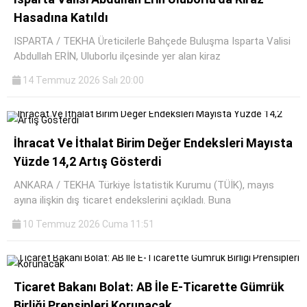
Hasadına Katıldı
ISPARTA / TEKHA Üreticilerle Bahçede Buluşma Isparta Valisi
Abdullah ERİN, Uluborlu ilçesinde yer alan kiraz
14 Temmuz 2026 Salı 20:00
İhracat Ve İthalat Birim Değer Endeksleri Mayısta
Yüzde 14,2 Artış Gösterdi
ANKARA / TEKHA Türkiye İstatistik Kurumu (TÜİK), mayıs
ayına ilişkin dış ticaret endekslerini açıkladı. Buna
10 Temmuz 2026 Cuma 11:51
Ticaret Bakanı Bolat: AB İle E-Ticarette Gümrük
Birliği Prensipleri Korunacak