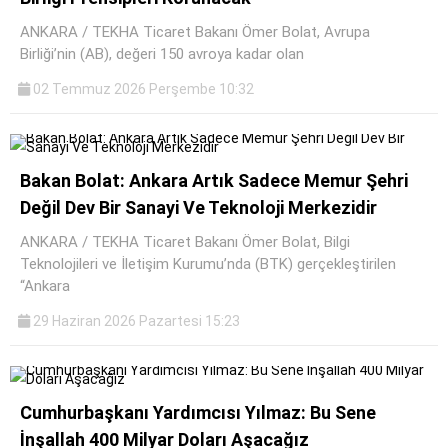
ANKARA / TEKHA Ticaret Bakanı Ömer Bolat, Avrupa
Birliği’nin (AB), değeri 150 avroya kadar olan
02 Temmuz 2026 Perşembe 10:32
Bakan Bolat: Ankara Artık Sadece Memur Şehri
Değil Dev Bir Sanayi Ve Teknoloji Merkezidir
ANKARA / TEKHA Ticaret Bakanı Ömer Bolat, Bilgi
Teknolojileri ve İletişim Kurumu’nda (BTK) gerçekleştirilen
“Ankara
29 Haziran 2026 Pazartesi 15:23
Cumhurbaşkanı Yardımcısı Yılmaz: Bu Sene
İnşallah 400 Milyar Doları Aşacağız