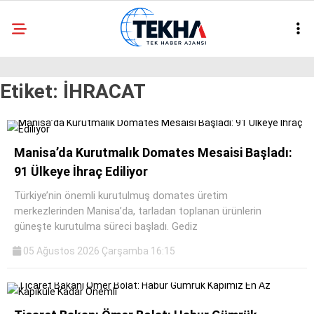
28.5
°
ANKARA
Etiket:
İHRACAT
GALERİ
VİDEO
ASAYIŞ
GÜNDEM
Manisa’da Kurutmalık Domates Mesaisi Başladı:
91 Ülkeye İhraç Ediliyor
GENEL
Türkiye’nin önemli kurutulmuş domates üretim
EKONOMI
merkezlerinden Manisa’da, tarladan toplanan ürünlerin
güneşte kurutulma süreci başladı. Gediz
POLITIKA
05 Ağustos 2026 Çarşamba 16:15
SIYASET
DÜNYA
METEOROLOJI