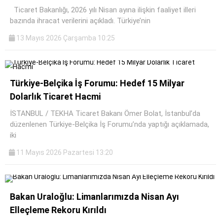
Ticaret Bakanlığı, 2026 yılı Nisan ayına ilişkin faaliyet illeri
bazında ihracat verilerini açıkladı. Türkiye’nin
13 Mayıs 2026 Çarşamba 10:25
Türkiye-Belçika İş Forumu: Hedef 15 Milyar
Dolarlık Ticaret Hacmi
İSTANBUL / TEKHA Ticaret Bakanı Ömer Bolat, İstanbul’da
düzenlenen Türkiye-Belçika İş Forumu’nda yaptığı açıklamada,
iki
11 Mayıs 2026 Pazartesi 13:20
Bakan Uraloğlu: Limanlarımızda Nisan Ayı
Elleçleme Rekoru Kırıldı