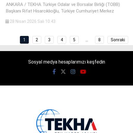
ANKARA / TEKHA Türkiye Odalar ve Borsalar Birliği (TOBB)
Başkanı Rifat Hisarcıklıoğlu, Türkiye Cumhuriyet Merkez
28 Nisan 2026 Salı 10:43
1
2
3
4
5
…
8
Sonraki
Sosyal medya hesaplarımızı keşfedin