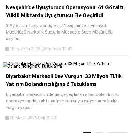
Nevşehir’de Uyuşturucu Operasyonu: 61 Gözaltı,
Yüklü Miktarda Uyuşturucu Ele Geçirildi
3 Ay Süren Takip Sonuç VerdiNevşehir’de İl Emniyet
Müdürlüğü Narkotik Suçlarla Mücadele Şube Müdürlüğü
ekipleri,
18 Haziran 2025 Çarşamba 11:43
Diyarbakır Merkezli Dev Vurgun: 33 Milyon TL’lik
Yatırım Dolandırıcılığına 6 Tutuklama
Diyarbakır merkezli 6 ilde gerçekleştirilen siber dolandırıcılık
operasyonunda, sahte yatırım ilanlarıyla milyonlarca liralık
vurgun yapan
20 Mayıs 2025 Salı 09:39