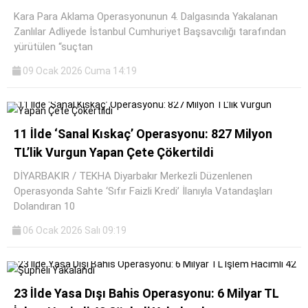
Kara Para Aklama Operasyonunun 4. Dalgasında Yakalanan
Zanlılar Adliyede İstanbul Cumhuriyet Başsavcılığı tarafından
yürütülen “suçtan
09 Ocak 2026 Cuma 14:19
11 İlde ‘Sanal Kıskaç’ Operasyonu: 827 Milyon
TL’lik Vurgun Yapan Çete Çökertildi
DİYARBAKIR / TEKHA Diyarbakır Merkezli Düzenlenen
Operasyonda Sahte ‘Sıfır Faizli Kredi’ İlanıyla Vatandaşları
Dolandıran 10
06 Ocak 2026 Salı 09:19
23 İlde Yasa Dışı Bahis Operasyonu: 6 Milyar TL