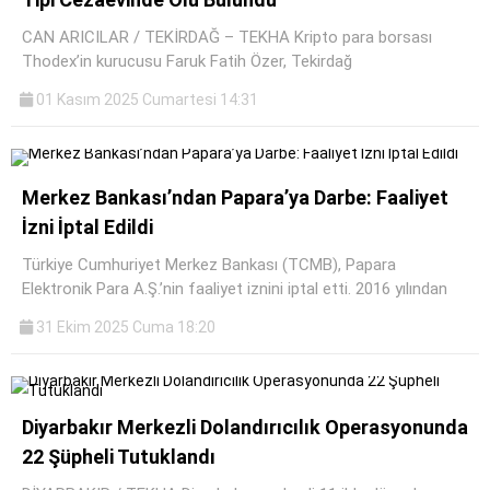
CAN ARICILAR / TEKİRDAĞ – TEKHA Kripto para borsası
Thodex’in kurucusu Faruk Fatih Özer, Tekirdağ
01 Kasım 2025 Cumartesi 14:31
Merkez Bankası’ndan Papara’ya Darbe: Faaliyet
İzni İptal Edildi
Türkiye Cumhuriyet Merkez Bankası (TCMB), Papara
Elektronik Para A.Ş.’nin faaliyet iznini iptal etti. 2016 yılından
31 Ekim 2025 Cuma 18:20
Diyarbakır Merkezli Dolandırıcılık Operasyonunda
22 Şüpheli Tutuklandı