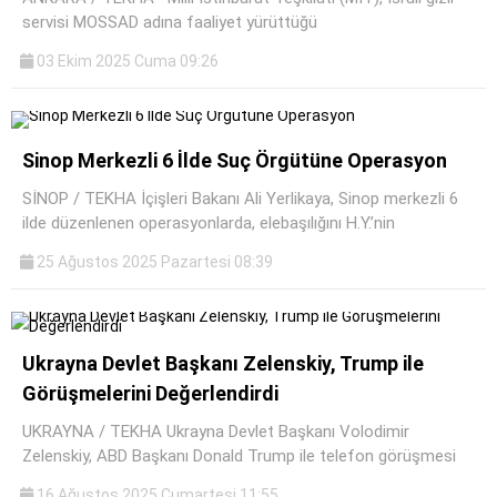
servisi MOSSAD adına faaliyet yürüttüğü
03 Ekim 2025 Cuma 09:26
Sinop Merkezli 6 İlde Suç Örgütüne Operasyon
SİNOP / TEKHA İçişleri Bakanı Ali Yerlikaya, Sinop merkezli 6
ilde düzenlenen operasyonlarda, elebaşılığını H.Y.’nin
25 Ağustos 2025 Pazartesi 08:39
Ukrayna Devlet Başkanı Zelenskiy, Trump ile
Görüşmelerini Değerlendirdi
UKRAYNA / TEKHA Ukrayna Devlet Başkanı Volodimir
Zelenskiy, ABD Başkanı Donald Trump ile telefon görüşmesi
16 Ağustos 2025 Cumartesi 11:55