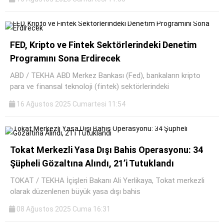
FED, Kripto ve Fintek Sektörlerindeki Denetim
Programını Sona Erdirecek
ABD / TEKHA ABD Merkez Bankası (Fed), bankaların kripto
para ve finansal teknoloji (fintek) sektörlerindeki
16 Ağustos 2025 Cumartesi 11:54
Tokat Merkezli Yasa Dışı Bahis Operasyonu: 34
Şüpheli Gözaltına Alındı, 21’i Tutuklandı
TOKAT / TEKHA İçişleri Bakanı Ali Yerlikaya, Tokat merkezli
olarak düzenlenen büyük yasa dışı bahis
08 Ağustos 2025 Cuma 16:31