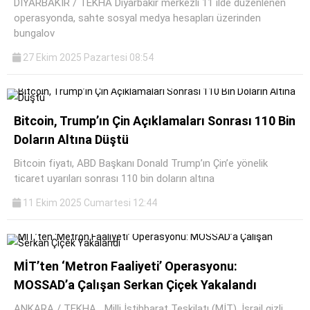
DİYARBAKIR / TEKHA Diyarbakır merkezli 11 ilde düzenlenen
operasyonda, sahte sosyal medya hesapları üzerinden
bungalov
27 Ekim 2025 Pazartesi 08:54
Bitcoin, Trump’ın Çin Açıklamaları Sonrası 110 Bin
Doların Altına Düştü
Bitcoin fiyatı, ABD Başkanı Donald Trump’ın Çin’e yönelik
ticaret uyarıları sonrası 110 bin doların altına
11 Ekim 2025 Cumartesi 12:44
MİT’ten ‘Metron Faaliyeti’ Operasyonu:
MOSSAD’a Çalışan Serkan Çiçek Yakalandı
ANKARA / TEKHA Milli İstihbarat Teşkilatı (MİT), İsrail gizli