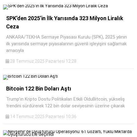
SPK’den 2025’in İlk Yarısında 323 Milyon Liralık
Ceza
ANKARA/TEKHA Sermaye Piyasası Kurulu (SPK), 2025 yılının
ilk yarısında sermaye piyasalarının güvenli işleyişini sağlamak
amacıyla
28 Temmuz 2025 Pazartesi 12:28
Bitcoin 122 Bin Doları Aştı
Trump’ın Kripto Dostu Politikaları Etkili OlduBitcoin, yükseliş
trendini sürdürerek 122 bin dolar seviyesinin üzerine çıkarak
14 Temmuz 2025 Pazartesi 10:36