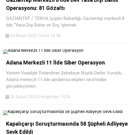
Operasyonu: 81 Gözaltı
GAZİANTEP / TEKHA İçişleri Bakanlığı, Gaziantep merkezli 8
ilde “Yasa Dışı Bahis ve Suç İşlemek
24 Nisan 2026 Cuma 16:40
Adana Merkezli 11 İlde Siber Operasyon
Yatırım Vaadiyle Dolandıran Şebekeye Büyük Darbe Vuruldu
Adana merkezli 11 ilde jandarma ekipleri tarafından
gerçekleştirilen
26 Şubat 2026 Perşembe 14:36
Kapalıçarşı Soruşturmasında 58 Şüpheli Adliyeye
Sevk Edildi