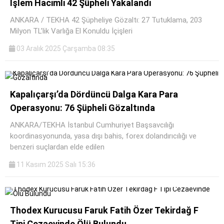
İşlem Hacimli 42 Şüpheli Yakalandı
ANKARA / TEKHA 42 Şüpheliye Gözaltı: 27 Tutuklama, 203
Milyon TL’lik Varlığa El Konuldu İçişleri
03 Aralık 2025 Çarşamba 08:35
Kapalıçarşı’da Dördüncü Dalga Kara Para
Operasyonu: 76 Şüpheli Gözaltında
ANKARA/TEKHA İstanbul Cumhuriyet Başsavcılığı
koordinasyonunda, yasa dışı bahis, forex dolandırıcılığı ve
benzeri suçlardan elde edilen
11 Kasım 2025 Salı 15:36
Thodex Kurucusu Faruk Fatih Özer Tekirdağ F
Tipi Cezaevinde Ölü Bulundu