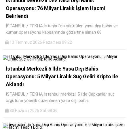
İstanbul Merkezli Dev Yasa Dışı Bahis
Operasyonu: 76 Milyar Liralık İşlem Hacmi
SPOR
Belirlendi
SERVISLER
WhatsApp İhbar
İSTANBUL / TEKHA İstanbul’da yürütülen yasa dışı bahis ve
Hattı
kumar operasyonu kapsamında gözaltına alınan 68
13 Temmuz 2026 Pazartesi 09:22
Facebook
İstanbul Merkezli 5 İlde Yasa Dışı Bahis
Operasyonu: 5 Milyar Liralık Suç Geliri Kripto İle
Aklandı
Instagram
İSTANBUL / TEKHA İstanbul merkezli 5 ilde Çapkanlar suç
örgütüne yönelik düzenlenen yasa dışı bahis
Youtube
30 Haziran 2026 Salı 08:36