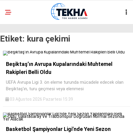
24
°
ANKARA
Etiket:
kura çekimi
GALERİ
VİDEO
ASAYIŞ
GÜNDEM
Beşiktaş’ın Avrupa Kupalarındaki Muhtemel
Rakipleri Belli Oldu
GENEL
UEFA Avrupa Ligi 3. ön eleme turunda mücadele edecek olan
EKONOMI
Beşiktaş’ın, turu geçmesi veya elenmesi
POLITIKA
03 Ağustos 2026 Pazartesi 15:39
SIYASET
DÜNYA
Basketbol Şampiyonlar Ligi’nde Yeni Sezon
METEOROLOJI