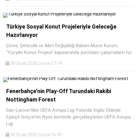
Türkiye Sosyal Konut Projeleriyle Geleceğe
Hazırlanıyor
Çevre, Şehircilik ve İklim Değişikliği Bakanı Murat Kurum,
“Yüzyılın Konut Projesi” kapsamında yürütülen çalışmaların hız
30 Ocak 2026 Cuma 17:14
Fenerbahçe’nin Play-Off Turundaki Rakibi
Nottingham Forest
Sarı-Lacivertliler UEFA Avrupa Ligi Yolunda İngiliz Ekibiyle
Eşleşti İsviçre’nin Nyon kentinde gerçekleştirilen UEFA Avrupa
Ligi
30 Ocak 2026 Cuma 16:45