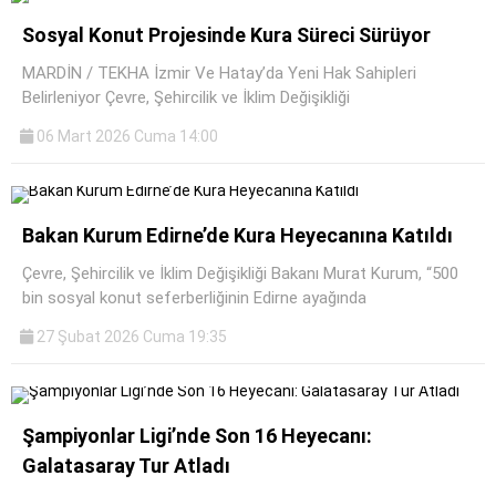
Sosyal Konut Projesinde Kura Süreci Sürüyor
MARDİN / TEKHA İzmir Ve Hatay’da Yeni Hak Sahipleri
Belirleniyor Çevre, Şehircilik ve İklim Değişikliği
06 Mart 2026 Cuma 14:00
Bakan Kurum Edirne’de Kura Heyecanına Katıldı
Çevre, Şehircilik ve İklim Değişikliği Bakanı Murat Kurum, “500
bin sosyal konut seferberliğinin Edirne ayağında
27 Şubat 2026 Cuma 19:35
Şampiyonlar Ligi’nde Son 16 Heyecanı:
Galatasaray Tur Atladı