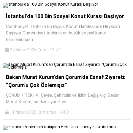
İstanbul’da 100 Bin Sosyal Konut Kurası Başlıyor
Cumhuriyet Tarihinin En Büyük Konut Hamlesinde Heyecan
Başlıyor Cumhuriyet tarihinin en büyük sosyal konut
hamlelerinden
24 Nisan 2026 Cuma 13:47
Bakan Murat Kurum’dan Çorum’da Esnaf Ziyareti:
“Çorum’u Çok Özlemişiz”
ÇORUM / TEKHA Çevre, Şehircilik ve İklim Değişikliği Bakanı
Murat Kurum, bir dizi ziyaret ve
11 Nisan 2026 Cumartesi 14:00