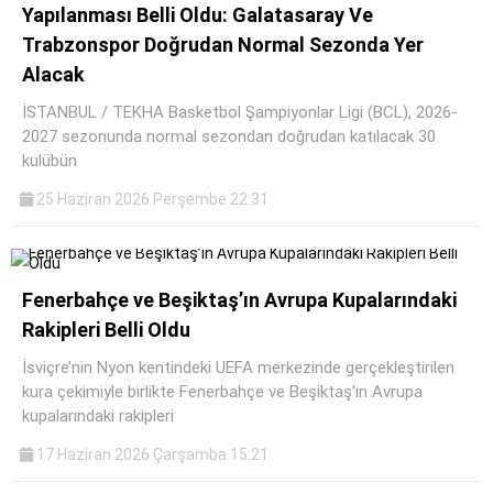
Yapılanması Belli Oldu: Galatasaray Ve
SPOR
Trabzonspor Doğrudan Normal Sezonda Yer
Alacak
SERVISLER
WhatsApp İhbar
İSTANBUL / TEKHA Basketbol Şampiyonlar Ligi (BCL), 2026-
Hattı
2027 sezonunda normal sezondan doğrudan katılacak 30
kulübün
25 Haziran 2026 Perşembe 22:31
Facebook
Fenerbahçe ve Beşiktaş’ın Avrupa Kupalarındaki
Rakipleri Belli Oldu
Instagram
İsviçre’nin Nyon kentindeki UEFA merkezinde gerçekleştirilen
kura çekimiyle birlikte Fenerbahçe ve Beşiktaş’ın Avrupa
kupalarındaki rakipleri
Youtube
17 Haziran 2026 Çarşamba 15:21