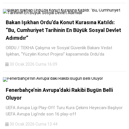
Bakan Işıkhan Ordu’da Konut Kurasına Katıldı:
“Bu, Cumhuriyet Tarihinin En Büyük Sosyal Devlet
Adımıdır”
ORDU / TEKHA Çalışma ve Sosyal Güvenlik Bakanı Vedat
Işıkhan, “Yüzyılın Konut Projesi” kapsamında Ordu’da
30 Ocak 2026 Cuma 16:09
Fenerbahçe’nin Avrupa’daki Rakibi Bugün Belli
Oluyor
UEFA Avrupa Ligi Play-Off Turu Kura Çekimi Heyecanı Başlıyor
UEFA Avrupa Ligi’nde son 16 play-off
30 Ocak 2026 Cuma 13:44