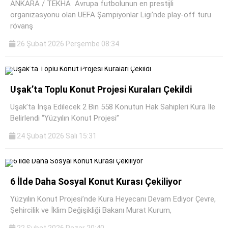
ANKARA / TEKHA Avrupa futbolunun en prestijli
organizasyonu olan UEFA Şampiyonlar Ligi’nde play-off turu
rövanş
26 Şubat 2026 Perşembe 08:34
Uşak’ta Toplu Konut Projesi Kuraları Çekildi
Uşak’ta İnşa Edilecek 2 Bin 558 Konutun Hak Sahipleri Kura İle
Belirlendi “Yüzyılın Konut Projesi”
24 Şubat 2026 Salı 15:31
6 İlde Daha Sosyal Konut Kurası Çekiliyor
Yüzyılın Konut Projesi’nde Kura Heyecanı Devam Ediyor Çevre,
Şehircilik ve İklim Değişikliği Bakanı Murat Kurum,
22 Şubat 2026 Pazar 20:40