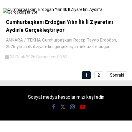
Cumhurbaşkanı Erdoğan Yılın İlk İl Ziyaretini
Aydın’a Gerçekleştiriyor
ANKARA / TEKHA Cumhurbaşkanı Recep Tayyip Erdoğan,
2026 yılının ilk il ziyaretini gerçekleştirmek üzere bugün
24 Ocak 2026 Cumartesi 08:53
1
2
Sonraki
Sosyal medya hesaplarımızı keşfedin