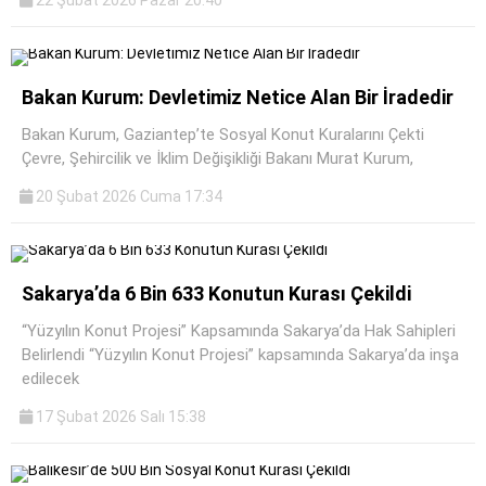
Bakan Kurum: Devletimiz Netice Alan Bir İradedir
Bakan Kurum, Gaziantep’te Sosyal Konut Kuralarını Çekti
Çevre, Şehircilik ve İklim Değişikliği Bakanı Murat Kurum,
20 Şubat 2026 Cuma 17:34
Sakarya’da 6 Bin 633 Konutun Kurası Çekildi
“Yüzyılın Konut Projesi” Kapsamında Sakarya’da Hak Sahipleri
Belirlendi “Yüzyılın Konut Projesi” kapsamında Sakarya’da inşa
edilecek
17 Şubat 2026 Salı 15:38