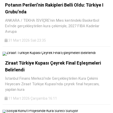
Potanın Perileri’nin Rakipleri Belli Oldu: Türkiye I
Grubu’nda
ANKARA / TEKHA İSVİÇRE‘nin Mies kentindeki Basketbol
Evi’nde gerçekleştirilen kura çekimiyle, 2027 FIBA Kadınlar
Avrupa
31 Mart 2026 Salı 23:35
Ziraat Türkiye Kupası Çeyrek Final Eşleşmeleri
Belirlendi
İstanbul Finans Merkezi’nde Gerçekleştirilen Kura Çekimi
Heyecanı Ziraat Türkiye Kupası’nda çeyrek final heyecanı,
yapılan kura
11 Mart 2026 Çarşamba 16:11