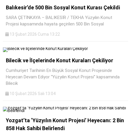
Balıkesir’de 500 Bin Sosyal Konut Kurası Çekildi
SARA ÇETİNKAYA – BALIKESİR / TEKHA Yüzyılın Konut
Projesi kapsamında hayata geçirilen 500 Bin Sosyal
13 Şubat 2026 Cuma 13:22
Bilecik ve İlçelerinde Konut Kuraları Çekiliyor
Cumhuriyet Tarihinin En Büyük Sosyal Konut Projesinde
Heyecan Devam Ediyor “Yüzyılın Konut Projesi” kapsamında
Bilecik
10 Şubat 2026 Salı 13:04
Yozgat’ta ‘Yüzyılın Konut Projesi’ Heyecanı: 2 Bin
858 Hak Sahibi Belirlendi