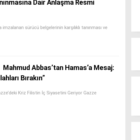
 Tanınmasına Dair Anlaşma Resmi
da imzalanan sürücü belgelerinin karşılıklı tanınması ve
Mahmud Abbas’tan Hamas’a Mesaj:
lahları Bırakın”
ze’deki Kriz Filistin İç Siyasetini Geriyor Gazze