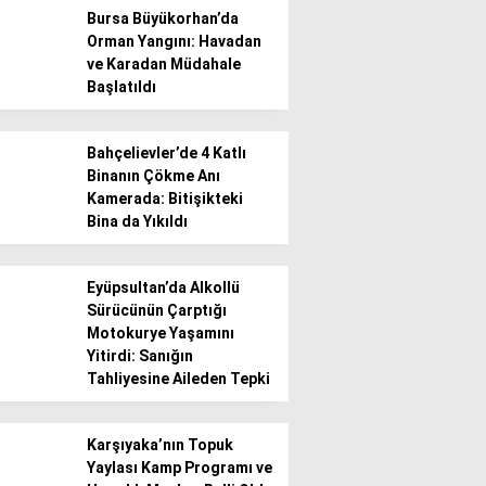
Bursa Büyükorhan’da
Orman Yangını: Havadan
Gündem
ve Karadan Müdahale
Başlatıldı
Ekonomi
Politika / Siyaset
Bahçelievler’de 4 Katlı
Binanın Çökme Anı
Dünya
Kamerada: Bitişikteki
Bina da Yıkıldı
Spor
Magazin
Eyüpsultan’da Alkollü
Sürücünün Çarptığı
Sağlık
Motokurye Yaşamını
Yitirdi: Sanığın
Teknoloji
Tahliyesine Aileden Tepki
Karşıyaka’nın Topuk
Yaylası Kamp Programı ve