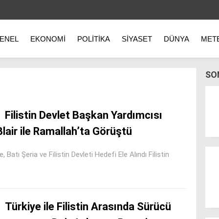
ENEL
EKONOMI
POLITIKA
SIYASET
DÜNYA
MET
SO
Filistin Devlet Başkan Yardımcısı
lair ile Ramallah’ta Görüştü
ı Şeria ve Filistin Devleti Hedefi Ele Alındı Filistin
Türkiye ile Filistin Arasında Sürücü