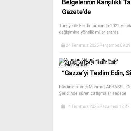
Belgelerinin Karşılıklı
Gazete’de
Türkiye ile Filistin arasında 2022 yılın
değişimine yönelik milletlerarası
24 Temmuz 2025 Perşembe 09:29
“Gazze’yi Teslim Edin, Si
Filistinin utancı Mahmut ABBAS!!!.. Gaz
Şeridi’nde süren çatışmalar sadece
14 Temmuz 2025 Pazartesi 12:37