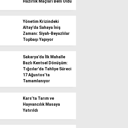
Hazırlık Maçları Belli Oldu
Yönetim Krizindeki
Altay’da Sahaya İniş
Zamanı: Siyah-Beyazlılar
Topbaşı Yapıyor
WhatsApp İhbar
Hattı
Sakarya’da İlk Mahalle
Bazlı Kentsel Dönüşüm:
Tığcılar’da Tahliye Süreci
17 Ağustos’ta
Facebook
Tamamlanıyor
Kars’ta Tarım ve
Hayvancılık Masaya
Instagram
Yatırıldı
Youtube