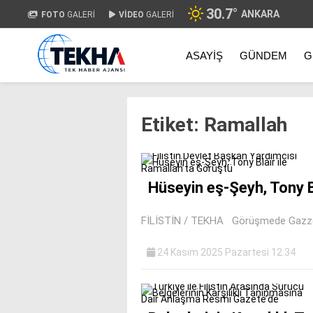
30.7
°
ANKARA
FOTO
GALERİ
VİDEO
GALERİ
ASAYIŞ
GÜNDEM
G
Etiket:
Ramallah
Hüseyin eş-Şeyh, Tony B
FİLİSTİN / TEKHA Görüşmede Gazze, Bat
24 Kasım 2025 Pazartesi 12:34