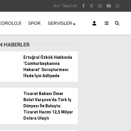
Bizi Takip Edin
EOROLOJI
SPOR
SERVISLER
N HABERLER
Ertuğrul Özkök Hakkında
‘Cumhurbaşkanına
Hakaret’ Soruşturması:
İfade İçin Adliyede
Ticaret Bakanı Ömer
Bolat Varşova’da Türk İş
Dünyası İle Buluştu:
Ticaret Hacmi 12,5 Milyar
Dolara Ulaştı