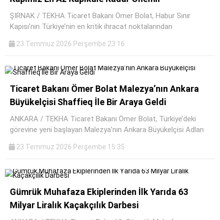
ŞIRNAK / TEKHA Ticaret Bakanı Ömer Bolat, Habur Sınır
Kapısı’nın Türkiye’nin en kritik ihracat noktalarından
23 Temmuz 2026 Perşembe 23:16
Ticaret Bakanı Ömer Bolat Malezya’nın Ankara
Büyükelçisi Shaffieq İle Bir Araya Geldi
ANKARA / TEKHA Ticaret Bakanı Ömer Bolat, Türkiye’deki
görevine yeni başlayan Malezya’nın Ankara Büyükelçisi Adlan
23 Temmuz 2026 Perşembe 15:35
Gümrük Muhafaza Ekiplerinden İlk Yarıda 63
Milyar Liralık Kaçakçılık Darbesi