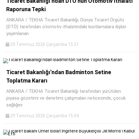
Ticaret Bakanlığı’ndan DTÖ’nün Otomotiv İthalatı
Raporuna Tepki
ANKARA / TEKHA Ticaret Bakanlığı, Dünya Ticaret Örgütü
(DTÖ) tarafından otomotiv ithalatındaki kısıtlamalara ilişkin
yayımlanan
29 Temmuz 2026 Çarşamba 15:21
Ticaret Bakanlığı’ndan Badminton Setine
Toplatma Kararı
ANKARA / TEKHA Ticaret Bakanlığı tarafından yürütülen
piyasa gözetimi ve denetimi çalışmaları neticesinde, çocuk
sağlığını
29 Temmuz 2026 Çarşamba 15:04