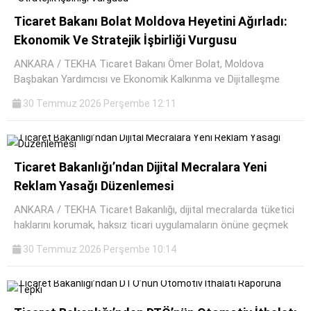
Ticaret Bakanı Bolat Moldova Heyetini Ağırladı:
Ekonomik Ve Stratejik İşbirliği Vurgusu
ANKARA / TEKHA Ticaret Bakanı Ömer Bolat, Moldova
Başbakan Yardımcısı ve Ekonomik Kalkınma ve Dijitalleşme
30 Temmuz 2026 Perşembe 12:11
Ticaret Bakanlığı’ndan Dijital Mecralara Yeni
Reklam Yasağı Düzenlemesi
ANKARA / TEKHA Ticaret Bakanlığı, dijital mecralarda tüketici
haklarını korumak, haksız ticari uygulamaların önüne geçmek
30 Temmuz 2026 Perşembe 10:14