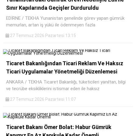
Sınır Kapılarında Geçişler Durduruldu
EDİRNE / TEKHA Yunanistan genelinde görev yapan gümrük
memurları, artan iş yükü ile ödenmeyen fazla
27 Temmuz 2026 Pazartesi 13:15
Ticaret Bakanlığından Ticari Reklam Ve Haksız
Ticari Uygulamalar Yönetmeliği Düzenlemesi
ANKARA / TEKHA Ticaret Bakanlığı, tüketicileri yanıltan, bilgi
ve tecrübe eksikliklerini istismar eden ile haksız
27 Temmuz 2026 Pazartesi 11:07
Ticaret Bakanı Ömer Bolat: Habur Gümrük
Kapımız En Az Kapıkule Kadar Önemli