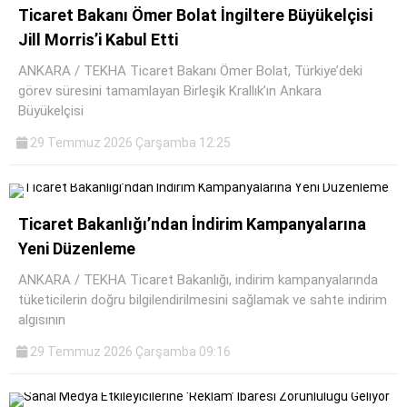
Ticaret Bakanı Ömer Bolat İngiltere Büyükelçisi
Jill Morris’i Kabul Etti
ANKARA / TEKHA Ticaret Bakanı Ömer Bolat, Türkiye’deki
görev süresini tamamlayan Birleşik Krallık’ın Ankara
Büyükelçisi
29 Temmuz 2026 Çarşamba 12:25
Ticaret Bakanlığı’ndan İndirim Kampanyalarına
Yeni Düzenleme
ANKARA / TEKHA Ticaret Bakanlığı, indirim kampanyalarında
tüketicilerin doğru bilgilendirilmesini sağlamak ve sahte indirim
algısının
29 Temmuz 2026 Çarşamba 09:16