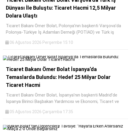
Dünyası İle Buluştu: Ticaret Hacmi 12,5 Milyar
SPOR
Dolara Ulaştı
SERVISLER
WhatsApp İhbar
Ticaret Bakanı Ömer Bolat, Polonya’nın başkenti Varşova’da
Hattı
Polonya-Türkiye İş Adamları Derneği (POTİAD) ve Türk iş
06 Ağustos 2026 Perşembe 15:10
Facebook
Ticaret Bakanı Ömer Bolat İspanya’da
Temaslarda Bulundu: Hedef 25 Milyar Dolar
Ticaret Hacmi
Instagram
Ticaret Bakanı Ömer Bolat, İspanya’nın başkenti Madrid’de
İspanya Birinci Başbakan Yardımcısı ve Ekonomi, Ticaret ve
Youtube
05 Ağustos 2026 Çarşamba 17:35