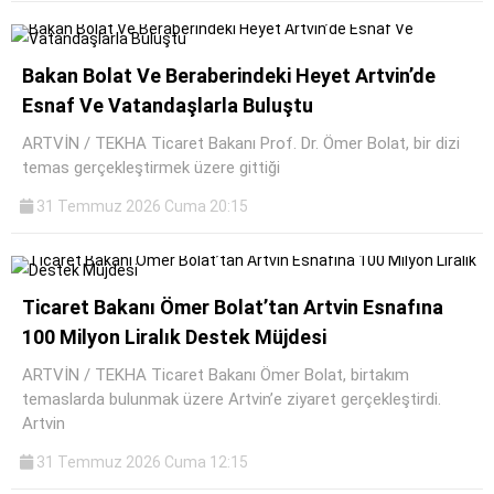
Bakan Bolat Ve Beraberindeki Heyet Artvin’de
Esnaf Ve Vatandaşlarla Buluştu
ARTVİN / TEKHA Ticaret Bakanı Prof. Dr. Ömer Bolat, bir dizi
temas gerçekleştirmek üzere gittiği
31 Temmuz 2026 Cuma 20:15
Ticaret Bakanı Ömer Bolat’tan Artvin Esnafına
100 Milyon Liralık Destek Müjdesi
ARTVİN / TEKHA Ticaret Bakanı Ömer Bolat, birtakım
temaslarda bulunmak üzere Artvin’e ziyaret gerçekleştirdi.
Artvin
31 Temmuz 2026 Cuma 12:15