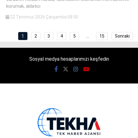
korumak, aldatıcı
22 Temmuz 2026 Çarşamba 08:50
1
2
3
4
5
…
15
Sonraki
Sosyal medya hesaplarımızı keşfedin