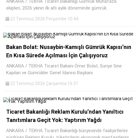
ANKARA / TEKHA Ticaret Bakanlığı Gümrük Muhafaza
ekipleri, 2026 yılının ilk altı aylık döneminde gümrük
23 Temmuz 2026 Perşembe 10:44
Bakan Bolat: Nusaybin-Kamışlı Gümrük Kapısı’nın
En Kısa Sürede Açılması İçin Çalışıyoruz
ANKARA / TEKHA Ticaret Bakanı Ömer Bolat, Suriye Sınır
Kapıları ve Gümrükler Genel İdaresi Başkanı
22 Temmuz 2026 Çarşamba 16:31
Ticaret Bakanlığı Reklam Kurulu’ndan Yanıltıcı
Tanıtımlara Geçit Yok: Yaptırım Yağdı
ANKARA / TEKHA Ticaret Bakanlığı bünyesinde faaliyetlerini
sürdüren Reklam Kurulu, tüketicilerin ekonomik menfaatlerini