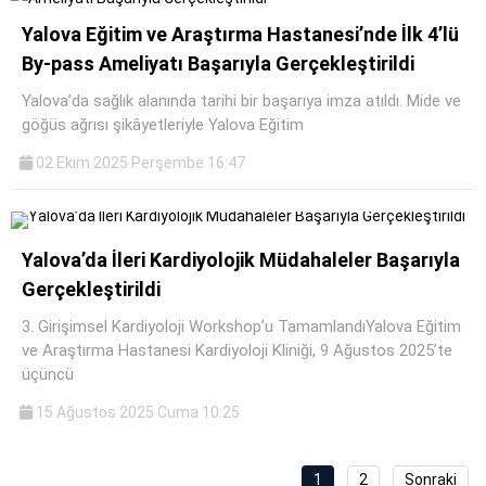
Yalova Eğitim ve Araştırma Hastanesi’nde İlk 4’lü
By-pass Ameliyatı Başarıyla Gerçekleştirildi
Yalova’da sağlık alanında tarihi bir başarıya imza atıldı. Mide ve
göğüs ağrısı şikâyetleriyle Yalova Eğitim
02 Ekim 2025 Perşembe 16:47
Yalova’da İleri Kardiyolojik Müdahaleler Başarıyla
Gerçekleştirildi
3. Girişimsel Kardiyoloji Workshop’u TamamlandıYalova Eğitim
ve Araştırma Hastanesi Kardiyoloji Kliniği, 9 Ağustos 2025’te
üçüncü
15 Ağustos 2025 Cuma 10:25
1
2
Sonraki