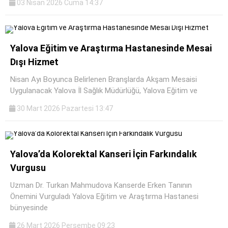
03 Nisan 2026 Cuma 14:37
Yalova Eğitim ve Araştırma Hastanesinde Mesai
Dışı Hizmet
Nisan Ayı Boyunca Belirlenen Branşlarda Akşam Mesaisi
Uygulanacak Yalova İl Sağlık Müdürlüğü, Yalova Eğitim ve
30 Mart 2026 Pazartesi 13:47
Yalova’da Kolorektal Kanseri İçin Farkındalık
Vurgusu
Uzman Dr. Turkan Mahmudova Kanserde Erken Tanının
Önemini Vurguladı Yalova Eğitim ve Araştırma Hastanesi
bünyesinde
26 Mart 2026 Perşembe 09:23