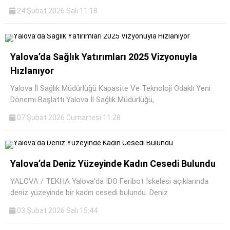
24 Şubat 2026 Salı 11:18
Yalova’da Sağlık Yatırımları 2025 Vizyonuyla
Hızlanıyor
Yalova İl Sağlık Müdürlüğü Kapasite Ve Teknoloji Odaklı Yeni
Dönemi Başlattı Yalova İl Sağlık Müdürlüğü,
07 Şubat 2026 Cumartesi 11:28
Yalova’da Deniz Yüzeyinde Kadın Cesedi Bulundu
YALOVA / TEKHA Yalova’da İDO Feribot İskelesi açıklarında
deniz yüzeyinde bir kadın cesedi bulundu. Deniz
03 Şubat 2026 Salı 15:44