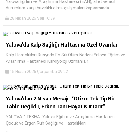
Yalova Eğitim ve Araştırma Hastanesi (EAH), afet ve acil
durumlara karşı hazırlıklı olma çalışmaları kapsamında
28 Nisan 2026 Salı 16:39
Yalova’da Kalp Sağlığı Haftasına Özel Uyarılar
Kalp Hastalıkları Dünyada En Sık Ölüm Nedeni Yalova Eğitim ve
Araştırma Hastanesi Kardiyoloji Uzmanı Dr.
15 Nisan 2026 Çarşamba 09:22
Yalova’dan 2 Nisan Mesajı: “Otizm Tek Tip Bir
Tablo Değildir, Erken Tanı Hayat Kurtarır”
YALOVA / TEKHA Yalova Eğitim ve Araştırma Hastanesi
Çocuk ve Ergen Ruh Sağlığı ve Hastalıkları