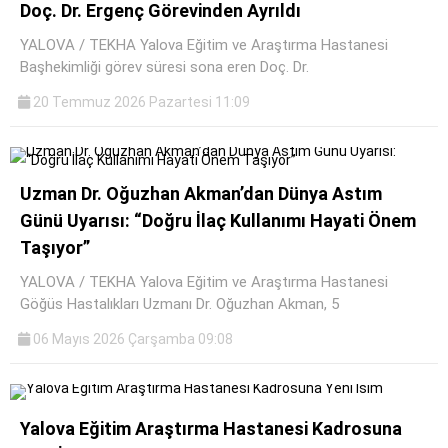
Doç. Dr. Ergenç Görevinden Ayrıldı
YALOVA / TEKHA Yalova Eğitim ve Araştırma Hastanesi
Başhekimliği görev süresi sona eren Doç. Dr.
20 Temmuz 2026 Pazartesi 11:09
Uzman Dr. Oğuzhan Akman’dan Dünya Astım
Günü Uyarısı: “Doğru İlaç Kullanımı Hayati Önem
Taşıyor”
YALOVA / TEKHA Yalova Eğitim ve Araştırma Hastanesi
Göğüs Hastalıkları Uzmanı Dr. Oğuzhan Akman, 5
06 Mayıs 2026 Çarşamba 09:08
Yalova Eğitim Araştırma Hastanesi Kadrosuna