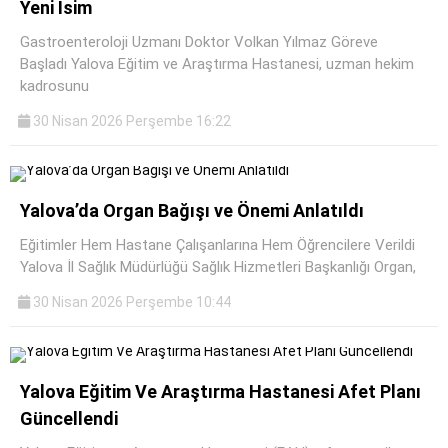
Yeni İsim
Gastroenteroloji Uzmanı Doktor Volkan Yılmaz Göreve
Başladı Yalova Eğitim ve Araştırma Hastanesi, uzman hekim
kadrosunu
30 Nisan 2026 Perşembe 16:22
Yalova’da Organ Bağışı ve Önemi Anlatıldı
Eğitimler Hem Hastane Çalışanlarına Hem Öğrencilere Verildi
Yalova İl Sağlık Müdürlüğü Sağlık Hizmetleri Başkanlığı Organ,
30 Nisan 2026 Perşembe 10:44
Yalova Eğitim Ve Araştırma Hastanesi Afet Planı
Güncellendi