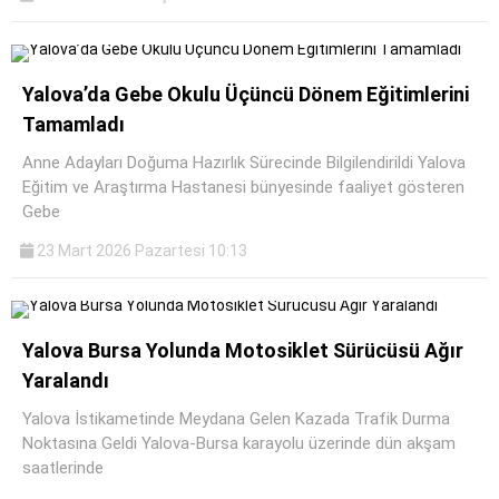
Yalova’da Gebe Okulu Üçüncü Dönem Eğitimlerini
Tamamladı
Anne Adayları Doğuma Hazırlık Sürecinde Bilgilendirildi Yalova
Eğitim ve Araştırma Hastanesi bünyesinde faaliyet gösteren
Gebe
23 Mart 2026 Pazartesi 10:13
Yalova Bursa Yolunda Motosiklet Sürücüsü Ağır
Yaralandı
Yalova İstikametinde Meydana Gelen Kazada Trafik Durma
Noktasına Geldi Yalova-Bursa karayolu üzerinde dün akşam
saatlerinde