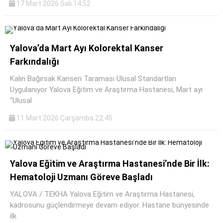
17 Mart 2026 Salı 14:52
Yalova’da Mart Ayı Kolorektal Kanser
Farkındalığı
Kalın Bağırsak Kanseri Taraması Ulusal Standartları
Uygulanıyor Yalova Eğitim ve Araştırma Hastanesi, Mart ayı
“Ulusal
11 Mart 2026 Çarşamba 22:45
Yalova Eğitim ve Araştırma Hastanesi’nde Bir İlk:
Hematoloji Uzmanı Göreve Başladı
YALOVA / TEKHA Yalova Eğitim ve Araştırma Hastanesi,
kadrosunu güçlendirmeye devam ediyor. Hastane bünyesinde
ilk