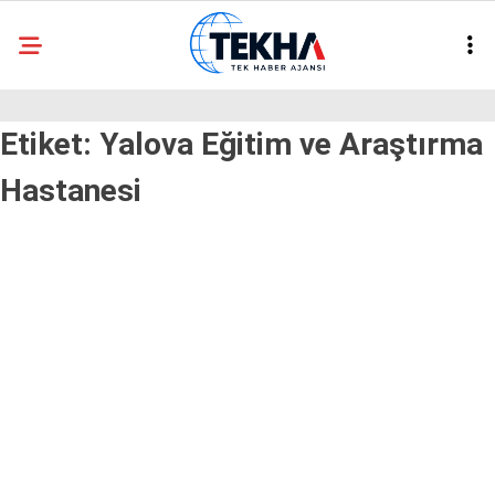
29.6
°
ANKARA
Etiket:
Yalova Eğitim ve Araştırma
GALERİ
VİDEO
Hastanesi
ASAYIŞ
GÜNDEM
GENEL
EKONOMI
POLITIKA
SIYASET
DÜNYA
METEOROLOJI