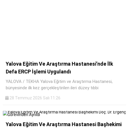
SPOR
SERVISLER
WhatsApp İhbar
Hattı
Facebook
Yalova Eğitim Ve Araştırma Hastanesi’nde İlk
Defa ERCP İşlemi Uygulandı
YALOVA / TEKHA Yalova Eğitim ve Araştırma Hastanesi,
bünyesinde ilk kez gerçekleştirilen ileri düzey tıbbi
Instagram
28 Temmuz 2026 Salı 11:26
Youtube
Yalova Eğitim Ve Araştırma Hastanesi Başhekimi