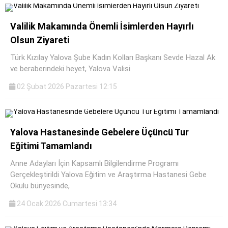
Valilik Makamında Önemli İsimlerden Hayırlı
Olsun Ziyareti
Türk Kızılay Yalova Şube Kadın Kolları Başkanı Sevde Hazal Ak
ve beraberindeki heyet, Yalova Valisi
02 Şubat 2026 Pazartesi 12:15
Yalova Hastanesinde Gebelere Üçüncü Tur
Eğitimi Tamamlandı
Anne Adayları İçin Kapsamlı Bilgilendirme Programı
Gerçekleştirildi Yalova Eğitim ve Araştırma Hastanesi Gebe
Okulu bünyesinde,
24 Ocak 2026 Cumartesi 13:34