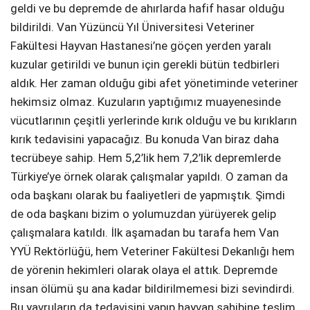
geldi ve bu depremde de ahırlarda hafif hasar olduğu
bildirildi. Van Yüzüncü Yıl Üniversitesi Veteriner
Fakültesi Hayvan Hastanesi’ne göçen yerden yaralı
kuzular getirildi ve bunun için gerekli bütün tedbirleri
aldık. Her zaman olduğu gibi afet yönetiminde veteriner
hekimsiz olmaz. Kuzuların yaptığımız muayenesinde
vücutlarının çeşitli yerlerinde kırık olduğu ve bu kırıkların
kırık tedavisini yapacağız. Bu konuda Van biraz daha
tecrübeye sahip. Hem 5,2’lik hem 7,2’lik depremlerde
Türkiye’ye örnek olarak çalışmalar yapıldı. O zaman da
oda başkanı olarak bu faaliyetleri de yapmıştık. Şimdi
de oda başkanı bizim o yolumuzdan yürüyerek gelip
çalışmalara katıldı. İlk aşamadan bu tarafa hem Van
YYÜ Rektörlüğü, hem Veteriner Fakültesi Dekanlığı hem
de yörenin hekimleri olarak olaya el attık. Depremde
insan ölümü şu ana kadar bildirilmemesi bizi sevindirdi.
Bu yavruların da tedavisini yapıp hayvan sahibine teslim