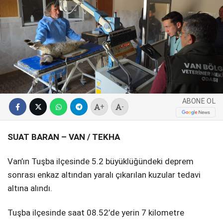
SPOR
SERVISLER
WhatsApp İhbar
Hattı
ABONE OL
Facebook
+
-
SUAT BARAN – VAN / TEKHA
Instagram
Van’ın Tuşba ilçesinde 5.2 büyüklüğündeki deprem
sonrası enkaz altından yaralı çıkarılan kuzular tedavi
altına alındı.
Youtube
Tuşba ilçesinde saat 08.52’de yerin 7 kilometre