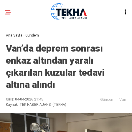
32.3
°
ANKARA
Ana Sayfa
›
Gündem
GALERİ
VİDEO
Van’da deprem sonrası
ASAYIŞ
enkaz altından yaralı
GÜNDEM
çıkarılan kuzular tedavi
GENEL
altına alındı
EKONOMI
POLITIKA
Giriş: 04-04-2026 21:45
Gündem
Van
Kaynak: TEK HABER AJANSI (TEKHA)
SIYASET
DÜNYA
METEOROLOJI