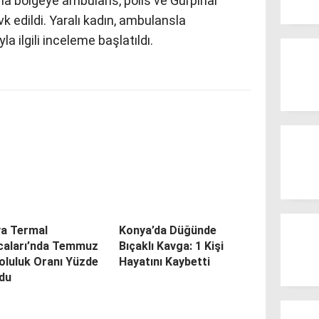
rla bölgeye ambulans, polis ve Gürpınar
vk edildi. Yaralı kadın, ambulansla
la ilgili inceleme başlatıldı.
va Termal
Konya’da Düğünde
ıcaları’nda Temmuz
Bıçaklı Kavga: 1 Kişi
oluluk Oranı Yüzde
Hayatını Kaybetti
ldu