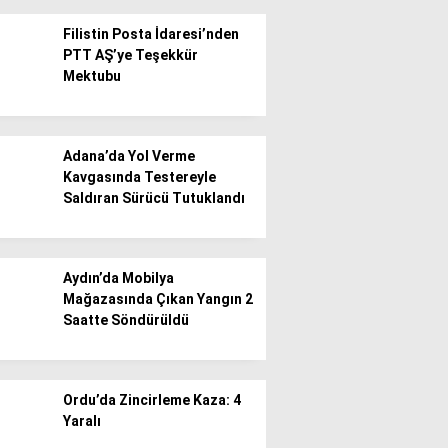
Filistin Posta İdaresi’nden
PTT AŞ’ye Teşekkür
Mektubu
WhatsApp İhbar
Adana’da Yol Verme
Hattı
Kavgasında Testereyle
Saldıran Sürücü Tutuklandı
Facebook
Aydın’da Mobilya
Mağazasında Çıkan Yangın 2
Saatte Söndürüldü
Instagram
Ordu’da Zincirleme Kaza: 4
Yaralı
Youtube