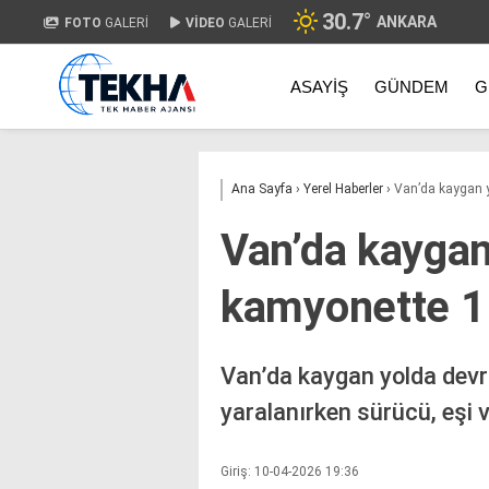
30.7
°
ANKARA
FOTO
GALERİ
VİDEO
GALERİ
ASAYIŞ
GÜNDEM
G
Ana Sayfa
›
Yerel Haberler
›
Van’da kaygan y
Van’da kaygan
kamyonette 1 
Van’da kaygan yolda devri
yaralanırken sürücü, eşi
Giriş: 10-04-2026 19:36