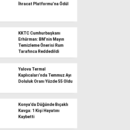
İhracat Platformu’na Ödül
Gündem
Ekonomi
KKTC Cumhurbaşkanı
Politika / Siyaset
Erhürman: BM’nin Mayın
Temizleme Önerisi Rum
Dünya
Tarafınca Reddedildi
Spor
Yalova Termal
Magazin
Kaplıcaları’nda Temmuz Ayı
Doluluk Oranı Yüzde 55 Oldu
Sağlık
Teknoloji
Konya’da Düğünde Bıçaklı
Kavga: 1 Kişi Hayatını
Kaybetti