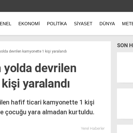
ENEL
EKONOMI
POLITIKA
SIYASET
DÜNYA
MET
SON H
olda devrilen kamyonette 1 kişi yaralandı
 yolda devrilen
kişi yaralandı
len hafif ticari kamyonette 1 kişi
 ve çocuğu yara almadan kurtuldu.
Yerel Haberler