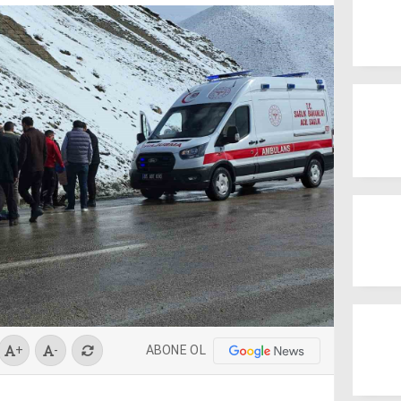
ABONE OL
+
-