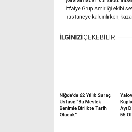
yara almadan kurtuldu. İhba
İtfaiye Grup Amirliği ekibi se
hastaneye kaldırılırken, kazay
İLGİNİZİ
ÇEKEBİLİR
Niğde’de 62 Yıllık Saraç
Yalo
Ustası: “Bu Meslek
Kapl
Benimle Birlikte Tarih
Ayı D
Olacak”
55 O