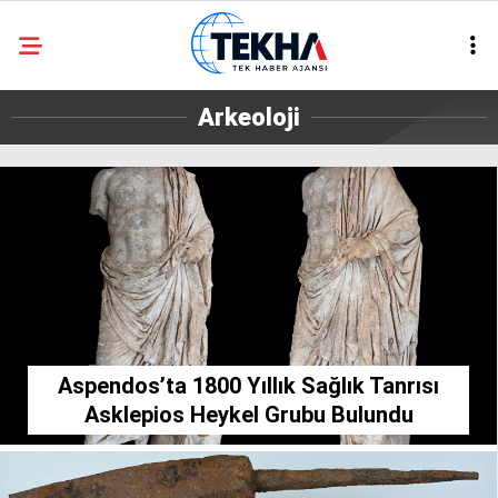
29
°
ANKARA
Arkeoloji
GALERİ
VİDEO
ASAYIŞ
GÜNDEM
GENEL
EKONOMI
POLITIKA
Aspendos’ta 1800 Yıllık Sağlık Tanrısı
SIYASET
Asklepios Heykel Grubu Bulundu
DÜNYA
METEOROLOJI