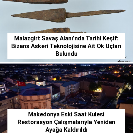
SPOR
SERVISLER
WhatsApp İhbar
Hattı
Malazgirt Savaş Alanı’nda Tarihi Keşif:
Bizans Askeri Teknolojisine Ait Ok Uçları
Bulundu
Facebook
Instagram
Youtube
Makedonya Eski Saat Kulesi
Restorasyon Çalışmalarıyla Yeniden
Ayağa Kaldırıldı