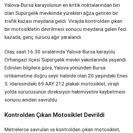
Yalova-Bursa karayolunun en kritik noktalarından biri
SPOR
olan Süpürgelik mevkiinde yürekleri ağza getiren bir
trafik kazası meydana geldi. Virajda kontrolden çıkan
SERVISLER
WhatsApp İhbar
bir motosikletin devrilmesi sonucu meydana gelen feci
Hattı
kazada, genç sürücü ağır yaralandı.
Olay, saat 16.30 sıralarında Yalova-Bursa karayolu
Orhangazi ilçesi Süpürgelik mevkii yakınlarında yaşandı.
Facebook
Edinilen bilgilere göre, Yalova yönünden Bursa
istikametine doğru seyir halinde olan 20 yaşındaki Enes
S. idaresindeki 69 AAY 212 plakalı motosiklet, virajlı
yolda sürücüsünün direksiyon hakimiyetini kaybetmesi
Instagram
sonucu aniden savruldu.
Youtube
Kontrolden Çıkan Motosiklet Devrildi
Metrelerce savrulan ve kontrolden çıkan motosiklet,