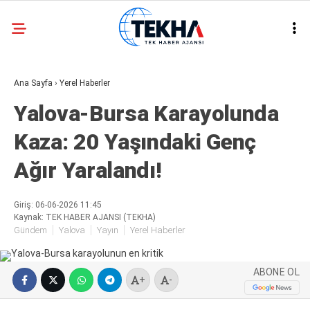
31.8
°
ANKARA
Ana Sayfa
›
Yerel Haberler
GALERİ
VİDEO
Yalova-Bursa Karayolunda
ASAYIŞ
Kaza: 20 Yaşındaki Genç
GÜNDEM
Ağır Yaralandı!
GENEL
EKONOMI
Giriş: 06-06-2026 11:45
Kaynak: TEK HABER AJANSI (TEKHA)
POLITIKA
Gündem
Yalova
Yayın
Yerel Haberler
SIYASET
ABONE OL
+
-
DÜNYA
METEOROLOJI