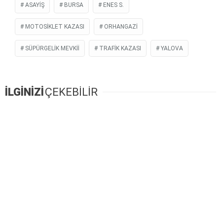
ASAYIŞ
BURSA
ENES S.
MOTOSIKLET KAZASI
ORHANGAZI
SÜPÜRGELIK MEVKII
TRAFİK KAZASI
YALOVA
İLGİNİZİ
ÇEKEBİLİR