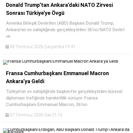
Donald Trump’tan Ankara’daki NATO Zirvesi
Sonrası Türkiye’ye Övgü
Amerika Birleşik Devletleri (ABD) Başkanı Donald Trump,
Ankara’nın ev sahipliğinde gerçekleştirilen 36’ncı NATO Devlet
ve
08 Temmuz 2026 Çarşamba 19:41
Fransa Cumhurbaşkanı Emmanuel Macron
Ankara’ya Geldi
Türkiye’nin ev sahipliğinde başkentte gerçekleştirilen küresel
diplomasi trafiğinde hareketlilik sürüyor. Fransa
Cumhurbaşkanı Emmanuel Macron, 36’ncı
07 Temmuz 2026 Salı 21:15