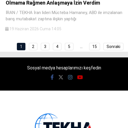
Olmama Rağmen Anlaşmaya İzin Verdim
İRAN / TEKHA İran lideri Mücteba Hamaney, ABD ile imzalanan
barış mutabakat zaptına ilişkin yaptığı
19 Haziran 2026 Cuma 14:05
1
2
3
4
5
…
15
Sonraki
Sosyal medya hesaplarımızı keşfedin