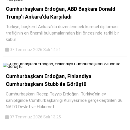
Cumhurbaşkanı Erdoğan, ABD Başkanı Donald
Trump’ı Ankara’da Karşıladı
Türkiye, başkent Ankara’da düzenlenecek küresel diplomasi
trafiğinin en önemli buluşmalarından biri öncesinde tarihi bir
kabul
07 Temmuz 2026 Salı 14:51
Cumhurbaşkanı Erdoğan, Finlandiya
Cumhurbaşkanı Stubb ile Görüştü
Cumhurbaşkanı Recep Tayyip Erdoğan, Türkiye’nin ev
sahipliğinde Cumhurbaşkanlığı Külliyesi’nde gerçekleştirilen 36.
NATO Devlet ve Hükümet
07 Temmuz 2026 Salı 13:25