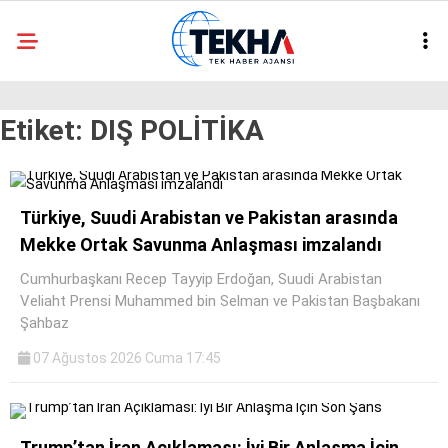
25.1
°
ANKARA
Etiket:
DIŞ POLİTİKA
GALERİ
VİDEO
ASAYIŞ
GÜNDEM
Türkiye, Suudi Arabistan ve Pakistan arasında
Mekke Ortak Savunma Anlaşması imzalandı
GENEL
Cumhurbaşkanı Recep Tayyip Erdoğan, Suudi Arabistan
EKONOMI
Veliaht Prensi Muhammed bin Selman ve Pakistan Başbakanı
Şahbaz
POLITIKA
07 Ağustos 2026 Cuma 17:45
SIYASET
DÜNYA
Trump’tan İran Açıklaması: İyi Bir Anlaşma İçin
METEOROLOJI