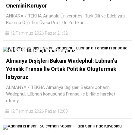
Önemini Koruyor
ANKARA / TEKHA Anadolu Üniversitesi Türk Dili ve Edebiyatı
Bölümü Öğretim Üyesi Prof. Dr. Zülfikar
12 Temmuz 2026 Pazar 21:32
Almanya Dışişleri Bakanı Wadephul: Lübnan’a
Yönelik Fransa İle Ortak Politika Oluşturmak
İstiyoruz
ALMANYA / TEKHA Almanya Dışişleri Bakanı Johann
Wadephul, Lübnan konusunda Fransa ile birlikte hareket
etmeyi
12 Temmuz 2026 Pazar 12:00