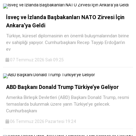
İsveç ve İzlanda Başbakanları NATO Zirvesi İçin
Ankara’ya Geldi
Türkiye, küresel diplomasinin en önemli buluşmalarından birine
ev sahipliği yapıyor. Cumhurbaşkanı Recep Tayyip Erdoğan’ın
ev
07 Temmuz 2026 Salı 09:25
ABD Başkanı Donald Trump Türkiye’ye Geliyor
Amerika Birleşik Devletleri (ABD) Başkanı Donald Trump, resmi
temaslarda bulunmak üzere yarın Türkiye’ye gelecek.
Cumhurbaşkanı
06 Temmuz 2026 Pazartesi 19:24