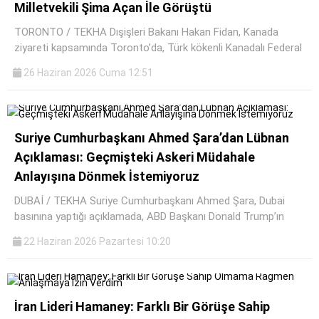
Milletvekili Şima Açan İle Görüştü
TORONTO / TEKHA Dışişleri Bakanı Hakan Fidan, Kanada
ziyareti kapsamında Toronto’da, Türk kökenli Kanadalı Federal
26 Haziran 2026 Cuma 12:51
Suriye Cumhurbaşkanı Ahmed Şara’dan Lübnan
Açıklaması: Geçmişteki Askeri Müdahale
Anlayışına Dönmek İstemiyoruz
DUBAİ / TEKHA Suriye Cumhurbaşkanı Ahmed Şara, Dubai
basınına yaptığı açıklamada, ABD Başkanı Donald Trump’ın
22 Haziran 2026 Pazartesi 10:20
İran Lideri Hamaney: Farklı Bir Görüşe Sahip