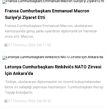
Fransa Cumhurbaşkanı Emmanuel Macron
Suriye’yi Ziyaret Etti
Fransa Cumhurbaşkanı Emmanuel Macron, uluslararası
kamuoyunda geniş yankı uyandıran diplomatik bir hamleye
imza attı. Macron,
07 Temmuz 2026 Salı 11:00
Letonya Cumhurbaşkanı Rinkēvičs NATO Zirvesi
İçin Ankara’da
Türkiye, uluslararası diplomasinin en önemli buluşmalarından
birine ev sahipliği yapmaya hazırlanıyor. Cumhurbaşkanı Recep
Tayyip Erdoğan’ın
07 Temmuz 2026 Salı 09:30