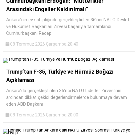
Cumhurbaşkanı Erdoğan: “Müttefikler
Arasındaki Engeller Kaldırılmalı”
Ankara’nın ev sahipliğinde gerçekleştirilen 36’ncı NATO Devlet
ve Hükümet Başkanları Zirvesi başarıyla tamamlandı.
Cumhurbaşkanı Recep
08 Temmuz 2026 Çarşamba 20:40
Trump’tan F-35, Türkiye ve Hürmüz Boğazı
Açıklaması
Ankara’da gerçekleştirilen 36’ncı NATO Liderler Zirvesi’nin
ardından dikkat çekici değerlendirmelerde bulunmaya devam
eden ABD Başkanı
08 Temmuz 2026 Çarşamba 20:00