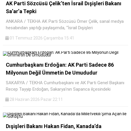
AK Parti Sözcüsü Çelik’ten İsrail Dışişleri Bakanı
Sa’ar’a Tepki
ANKARA / TEKHA AK Parti Sözcüsü Ömer Çelik, sanal medya
hesabından yaptığı paylaşımda, “İsrail Dışişleri
01 Temmuz 2026 Çarşamba 15:41
Cumhurbaşkanı Erdoğan: AK Parti Sadece 86
Milyonun Değil Ümmetin De Umududur
SAKARYA / TEKHA Cumhurbaşkanı ve AK Parti Genel Başkanı
Recep Tayyip Erdoğan, Sakarya’nın Sapanca ilçesindeki
28 Haziran 2026 Pazar 22:11
Dışişleri Bakanı Hakan Fidan, Kanada’da