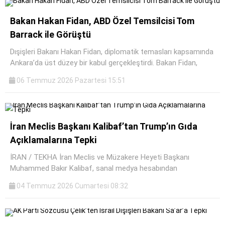
Bakan Hakan Fidan, ABD Özel Temsilcisi Tom
Barrack ile Görüştü
Dışişleri Bakanı Hakan Fidan, diplomatik temasları kapsamında
Ankara’da üst düzey bir kabul gerçekleştirdi. Bakan Fidan,
06 Temmuz 2026 Pazartesi 15:51
İran Meclis Başkanı Kalibaf’tan Trump’ın Gıda
Açıklamalarına Tepki
İRAN / TEKHA İran Meclis ve Müzakere Heyeti Başkanı
Muhammed Bakır Kalibaf, sanal medya hesabından
04 Temmuz 2026 Cumartesi 08:32