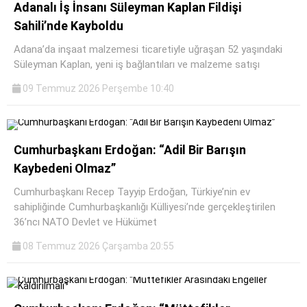
Adanalı İş İnsanı Süleyman Kaplan Fildişi
Sahili’nde Kayboldu
Adana’da inşaat malzemesi ticaretiyle uğraşan 52 yaşındaki
Süleyman Kaplan, yeni iş bağlantıları ve malzeme satışı
09 Temmuz 2026 Perşembe 10:40
Cumhurbaşkanı Erdoğan: “Adil Bir Barışın
Kaybedeni Olmaz”
Cumhurbaşkanı Recep Tayyip Erdoğan, Türkiye’nin ev
sahipliğinde Cumhurbaşkanlığı Külliyesi’nde gerçekleştirilen
36’ncı NATO Devlet ve Hükümet
08 Temmuz 2026 Çarşamba 20:55