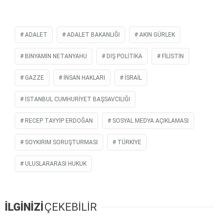
ADALET
ADALET BAKANLIĞI
AKIN GÜRLEK
BINYAMIN NETANYAHU
DIŞ POLİTİKA
FILISTIN
GAZZE
İNSAN HAKLARI
İSRAIL
İSTANBUL CUMHURIYET BAŞSAVCILIĞI
RECEP TAYYİP ERDOĞAN
SOSYAL MEDYA AÇIKLAMASI
SOYKIRIM SORUŞTURMASI
TÜRKIYE
ULUSLARARASI HUKUK
İLGİNİZİ
ÇEKEBİLİR