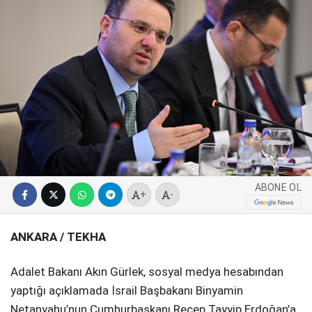
SPOR
SERVISLER
WhatsApp İhbar
Hattı
Facebook
ABONE OL
+
-
Instagram
ANKARA / TEKHA
Youtube
Adalet Bakanı Akın Gürlek, sosyal medya hesabından
yaptığı açıklamada İsrail Başbakanı Binyamin
Netanyahu’nun Cumhurbaşkanı Recep Tayyip Erdoğan’a