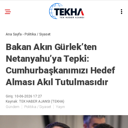
25.1
°
ANKARA
Ana Sayfa
›
Politika / Siyaset
GALERİ
VİDEO
Bakan Akın Gürlek’ten
ASAYIŞ
Netanyahu’ya Tepki:
GÜNDEM
Cumhurbaşkanımızı Hedef
GENEL
Alması Akıl Tutulmasıdır
EKONOMI
POLITIKA
Giriş: 10-06-2026 17:27
Kaynak: TEK HABER AJANSI (TEKHA)
SIYASET
Gündem
Politika / Siyaset
Yayın
DÜNYA
METEOROLOJI