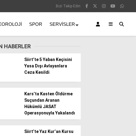
Bizi Takip Edin
EOROLOJI
SPOR
SERVISLER
N HABERLER
Siirt’te 5 Yaban Keçisini
Yasa Dışı Avlayanlara
Ceza Kesildi
Kars’ta Kasten Öldürme
Suçundan Aranan
Hükümlü JASAT
Operasyonuyla Yakalandı
Siirt’te Yaz Kur’an Kursu