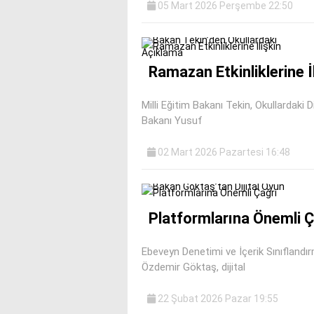
05 Mart 2026 Perşembe 22:50
Ramazan Etkinliklerine İ
Milli Eğitim Bakanı Tekin, Okullardaki Di
Bakanı Yusuf
02 Mart 2026 Pazartesi 16:48
Platformlarına Önemli Ç
Ebeveyn Denetimi ve İçerik Sınıfland
Özdemir Göktaş, dijital
22 Şubat 2026 Pazar 19:55