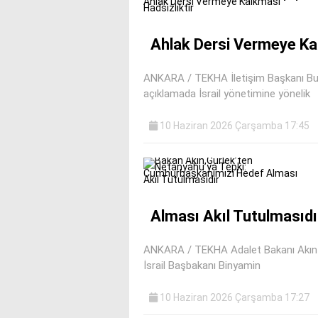
Ahlak Dersi Vermeye Kal
ANKARA / TEKHA İletişim Başkanı Bur
açıklamada İsrail yönetimine yönelik
10 Haziran 2026 Çarşamba 17:45
Alması Akıl Tutulmasıdı
ANKARA / TEKHA Adalet Bakanı Akın 
İsrail Başbakanı Binyamin
10 Haziran 2026 Çarşamba 17:27