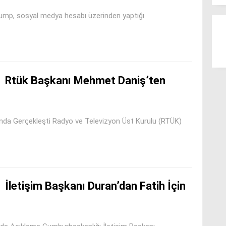
mp, sosyal medya hesabı üzerinden yaptığı
Rtük Başkanı Mehmet Daniş’ten
ğı’nda Gerçekleşti Radyo ve Televizyon Üst Kurulu (RTÜK)
İletişim Başkanı Duran’dan Fatih İçin