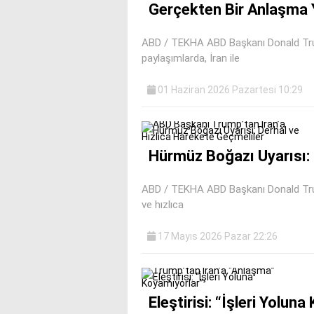
Gerçekten Bir Anlaşma 
ABD / TEKHA ABD Başkanı Donald Tru
paylaşımlarda, İran ile
01 Haziran 2026 Pazartesi 10:29
Hürmüz Boğazı Uyarısı: 
ABD / TEKHA ABD Başkanı Donald Trump,
ve hızlıca
17 Mayıs 2026 Pazar 22:26
Eleştirisi: “İşleri Yolun