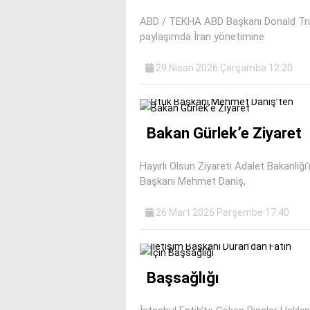
ABD / TEKHA ABD Başkanı Donald Tru
paylaşımda İran yönetimine
29 Nisan 2026 Çarşamba 12:20
Bakan Gürlek’e Ziyaret
Hayırlı Olsun Ziyareti Adalet Bakanlı
Başkanı Mehmet Daniş,
26 Mart 2026 Perşembe 17:40
Başsağlığı