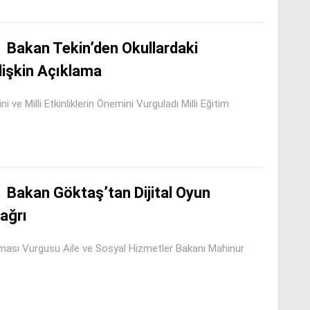
Bakan Tekin’den Okullardaki
lişkin Açıklama
ni ve Milli Etkinliklerin Önemini Vurguladı Milli Eğitim
Bakan Göktaş’tan Dijital Oyun
ağrı
ırması Vurgusu Aile ve Sosyal Hizmetler Bakanı Mahinur