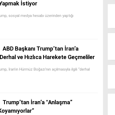
Yapmak İstiyor
mp, sosyal medya hesabı üzerinden yaptığı
ABD Başkanı Trump’tan İran’a
Derhal ve Hızlıca Harekete Geçmeliler
 İran’ın Hürmüz Boğazı’nın açılmasıyla ilgili “derhal
Trump’tan İran’a “Anlaşma”
a Koyamıyorlar”