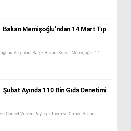
Bakan Memişoğlu’ndan 14 Mart Tıp
lduğunu Vurguladı Sağlık Bakanı Kemal Memişoğlu, 14
Şubat Ayında 110 Bin Gıda Denetimi
kin Güncel Verileri Paylaştı Tarım ve Orman Bakanı