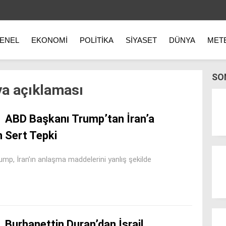
ENEL
EKONOMI
POLITIKA
SIYASET
DÜNYA
MET
SO
a açıklaması
ABD Başkanı Trump’tan İran’a
 Sert Tepki
, İran’ın anlaşma maddelerini yanlış şekilde
Burhanettin Duran’dan İsrail