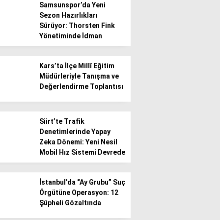
Samsunspor’da Yeni
Sezon Hazırlıkları
Sürüyor: Thorsten Fink
Yönetiminde İdman
Kars’ta İlçe Millî Eğitim
WhatsApp İhbar
Müdürleriyle Tanışma ve
Hattı
Değerlendirme Toplantısı
Siirt’te Trafik
Denetimlerinde Yapay
Facebook
Zeka Dönemi: Yeni Nesil
Mobil Hız Sistemi Devrede
İstanbul’da “Ay Grubu” Suç
Instagram
Örgütüne Operasyon: 12
Şüpheli Gözaltında
Youtube