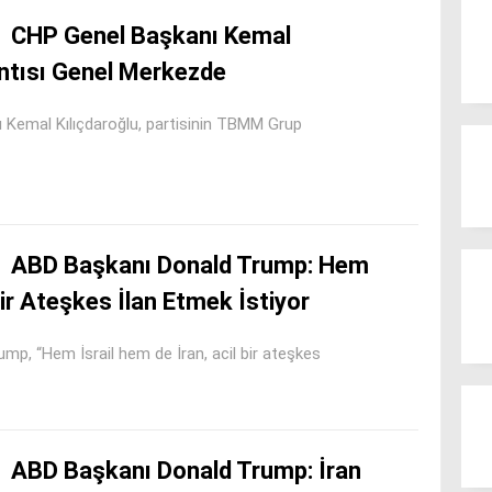
CHP Genel Başkanı Kemal
antısı Genel Merkezde
emal Kılıçdaroğlu, partisinin TBMM Grup
ABD Başkanı Donald Trump: Hem
Bir Ateşkes İlan Etmek İstiyor
, “Hem İsrail hem de İran, acil bir ateşkes
ABD Başkanı Donald Trump: İran