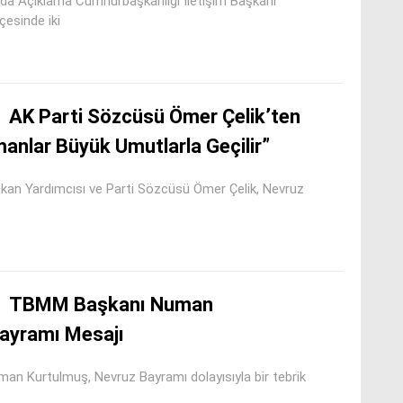
ında Açıklama Cumhurbaşkanlığı İletişim Başkanı
çesinde iki
AK Parti Sözcüsü Ömer Çelik’ten
anlar Büyük Umutlarla Geçilir”
an Yardımcısı ve Parti Sözcüsü Ömer Çelik, Nevruz
TBMM Başkanı Numan
ayramı Mesajı
Kurtulmuş, Nevruz Bayramı dolayısıyla bir tebrik