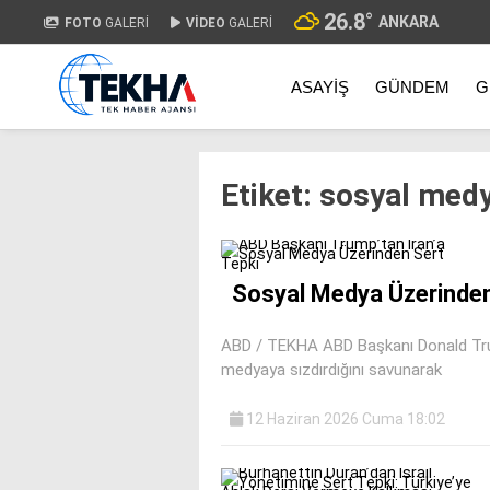
26.8
°
ANKARA
FOTO
GALERİ
VİDEO
GALERİ
ASAYIŞ
GÜNDEM
G
Etiket:
sosyal medy
Sosyal Medya Üzerinden
ABD / TEKHA ABD Başkanı Donald Trump
medyaya sızdırdığını savunarak
12 Haziran 2026 Cuma 18:02