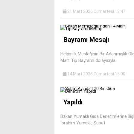
21 Mart 2026 Cumartesi 13:47
Bayramı Mesajı
Hekimlik Mesleğinin Bir Adanmışlık O
Mart Tıp Bayramı dolayısıyla
14 Mart 2026 Cumartesi 15:00
Yapıldı
Bakan Yumaklı Gıda Denetimlerine İliş
İbrahim Yumaklı, Şubat