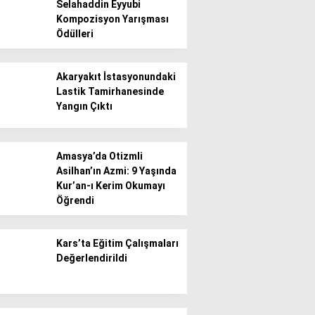
Selahaddin Eyyubi
Kompozisyon Yarışması
Ödülleri
Gündem
Ekonomi
Akaryakıt İstasyonundaki
Lastik Tamirhanesinde
Politika / Siyaset
Yangın Çıktı
Dünya
Spor
Amasya’da Otizmli
Asilhan’ın Azmi: 9 Yaşında
Magazin
Kur’an-ı Kerim Okumayı
Öğrendi
Sağlık
Teknoloji
Kars’ta Eğitim Çalışmaları
Değerlendirildi