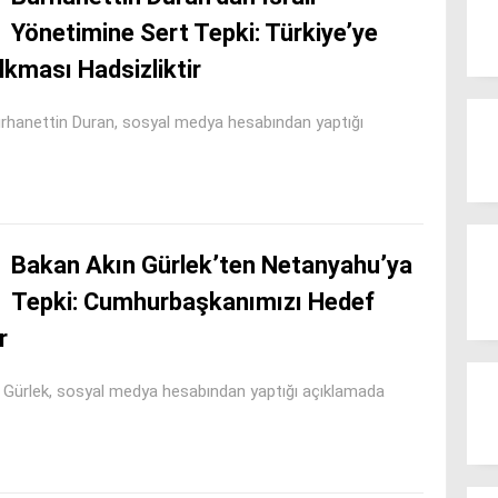
Yönetimine Sert Tepki: Türkiye’ye
kması Hadsizliktir
hanettin Duran, sosyal medya hesabından yaptığı
Bakan Akın Gürlek’ten Netanyahu’ya
Tepki: Cumhurbaşkanımızı Hedef
r
Gürlek, sosyal medya hesabından yaptığı açıklamada