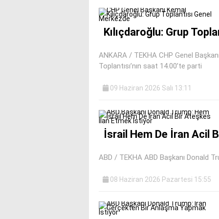
Kılıçdaroğlu: Grup Topl
ANKARA / TEKHA CHP Genel Başkanı K
Toplantısı’nın saat 14.00’te parti
09 Haziran 2026 Salı 13:11
İsrail Hem De İran Acil 
ABD / TEKHA ABD Başkanı Donald Trump
08 Haziran 2026 Pazartesi 15:55