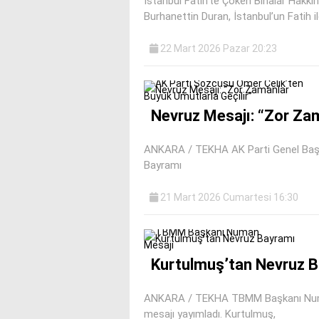
İstanbul Fatih’te Çöken Binalar Hakk
Burhanettin Duran, İstanbul’un Fatih il
22 Mart 2026 Pazar 20:23
Nevruz Mesajı: “Zor Zam
ANKARA / TEKHA AK Parti Genel Başk
Bayramı
21 Mart 2026 Cumartesi 16:30
Kurtulmuş’tan Nevruz B
ANKARA / TEKHA TBMM Başkanı Numan 
mesajı yayımladı. Kurtulmuş,