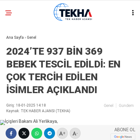
24
°
ANKARA
Ana Sayfa
›
Genel
GALERİ
VİDEO
2024’TE 937 BİN 369
ASAYIŞ
BEBEK TESCİL EDİLDİ: EN
GÜNDEM
ÇOK TERCİH EDİLEN
GENEL
İSİMLER AÇIKLANDI
EKONOMI
POLITIKA
Giriş: 18-01-2025 14:18
Genel
Gündem
Kaynak: TEK HABER AJANSI (TEKHA)
SIYASET
DÜNYA
ABONE OL
+
-
METEOROLOJI