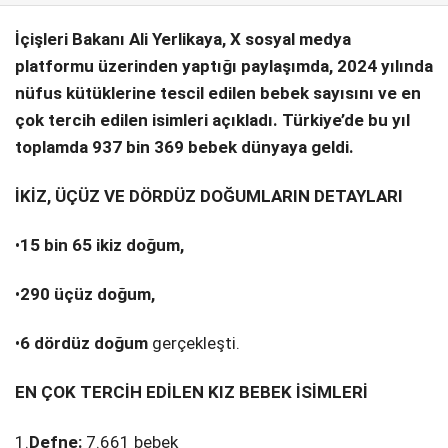
İçişleri Bakanı Ali Yerlikaya, X sosyal medya
SPOR
platformu üzerinden yaptığı paylaşımda, 2024 yılında
SERVISLER
WhatsApp İhbar
nüfus kütüklerine tescil edilen bebek sayısını ve en
Hattı
çok tercih edilen isimleri açıkladı. Türkiye’de bu yıl
toplamda 937 bin 369 bebek dünyaya geldi.
İKİZ, ÜÇÜZ VE DÖRDÜZ DOĞUMLARIN DETAYLARI
Facebook
•
15 bin 65 ikiz doğum,
•
290 üçüz doğum,
Instagram
•
6 dördüz doğum
gerçekleşti.
Youtube
EN ÇOK TERCİH EDİLEN KIZ BEBEK İSİMLERİ
1.
Defne:
7.661 bebek