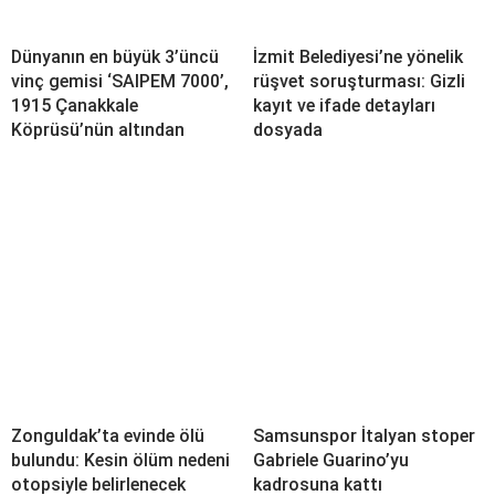
Dünyanın en büyük 3’üncü
İzmit Belediyesi’ne yönelik
vinç gemisi ‘SAIPEM 7000’,
rüşvet soruşturması: Gizli
1915 Çanakkale
kayıt ve ifade detayları
Köprüsü’nün altından
dosyada
Zonguldak’ta evinde ölü
Samsunspor İtalyan stoper
bulundu: Kesin ölüm nedeni
Gabriele Guarino’yu
otopsiyle belirlenecek
kadrosuna kattı