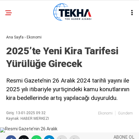
30.1
°
ANKARA
Ana Sayfa
›
Ekonomi
GALERİ
VİDEO
2025’te Yeni Kira Tarifesi
ASAYIŞ
Yürülüğe Girecek
GÜNDEM
GENEL
Resmi Gazete’nin 26 Aralık 2024 tarihli yayını ile
2025 yılı itibariyle yurtiçindeki kamu konutlarının
EKONOMI
kira bedellerinde artış yapılacağı duyuruldu.
POLITIKA
Giriş: 13-01-2025 09:32
Ekonomi
Gündem
SIYASET
Kaynak: HABER MERKEZI
DÜNYA
ABONE OL
METEOROLOJI