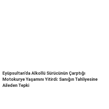
Eyüpsultan’da Alkollü Sürücünün Çarptığı
Motokurye Yaşamını Yitirdi: Sanığın Tahliyesine
Aileden Tepki