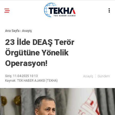
21.2
°
ANKARA
Ana Sayfa
›
Asayiş
GALERİ
VİDEO
23 İlde DEAŞ Terör
ASAYIŞ
Örgütüne Yönelik
GÜNDEM
Operasyon!
GENEL
EKONOMI
Giriş: 11-04-2025 10:13
Asayiş
Gündem
Kaynak: TEK HABER AJANSI (TEKHA)
POLITIKA
SIYASET
DÜNYA
METEOROLOJI