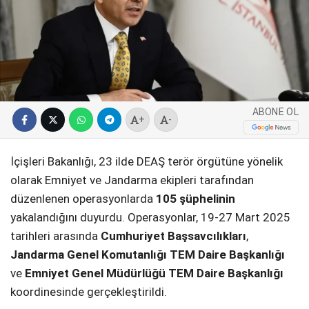
SPOR
SERVISLER
WhatsApp İhbar
Hattı
ABONE OL
+
-
Facebook
İçişleri Bakanlığı, 23 ilde DEAŞ terör örgütüne yönelik
olarak Emniyet ve Jandarma ekipleri tarafından
düzenlenen operasyonlarda
105 şüphelinin
yakalandığını duyurdu. Operasyonlar, 19-27 Mart 2025
Instagram
tarihleri arasında
Cumhuriyet Başsavcılıkları
,
Jandarma Genel Komutanlığı TEM Daire Başkanlığı
Youtube
ve
Emniyet Genel Müdürlüğü TEM Daire Başkanlığı
koordinesinde gerçekleştirildi.