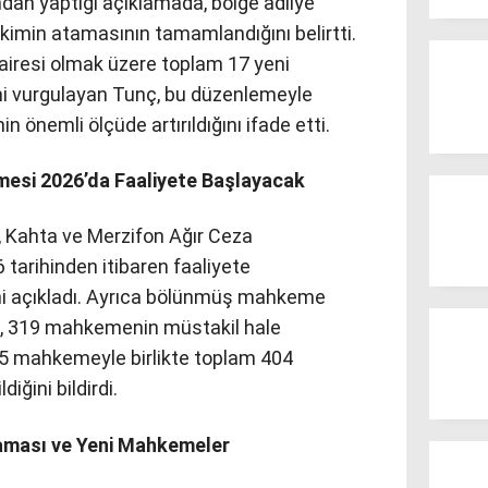
an yaptığı açıklamada, bölge adliye
imin atamasının tamamlandığını belirtti.
airesi olmak üzere toplam 17 yeni
ğini vurgulayan Tunç, bu düzenlemeyle
in önemli ölçüde artırıldığını ifade etti.
mesi 2026’da Faaliyete Başlayacak
, Kahta ve Merzifon Ağır Ceza
tarihinden itibaren faaliyete
ğini açıkladı. Ayrıca bölünmüş mahkeme
i, 319 mahkemenin müstakil hale
n 85 mahkemeyle birlikte toplam 404
iğini bildirdi.
taması ve Yeni Mahkemeler