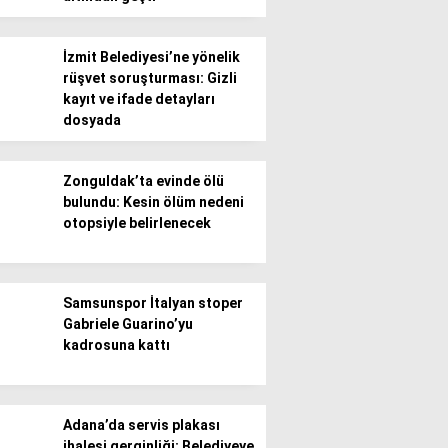
İzmit Belediyesi’ne yönelik
rüşvet soruşturması: Gizli
kayıt ve ifade detayları
dosyada
WhatsApp İhbar
Hattı
Zonguldak’ta evinde ölü
bulundu: Kesin ölüm nedeni
otopsiyle belirlenecek
Facebook
Samsunspor İtalyan stoper
Gabriele Guarino’yu
kadrosuna kattı
Instagram
Adana’da servis plakası
Youtube
ihalesi gerginliği: Belediyeye