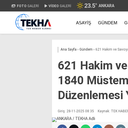
23.5
°
ANKARA
FOTO
GALERİ
VİDEO
GALERİ
ASAYIŞ
GÜNDEM
G
Ana Sayfa
›
Gündem
›
621 Hakim ve Savcıya
621 Hakim ve 
1840 Müstemi
Düzenlemesi Y
Giriş: 28-11-2025 08:35
Kaynak: TEK HABE