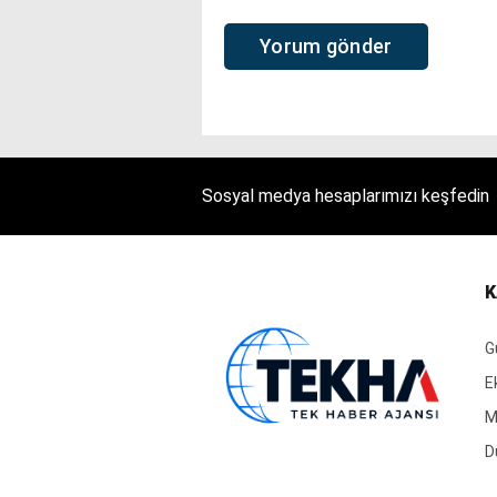
Sosyal medya hesaplarımızı keşfedin
K
G
E
M
D