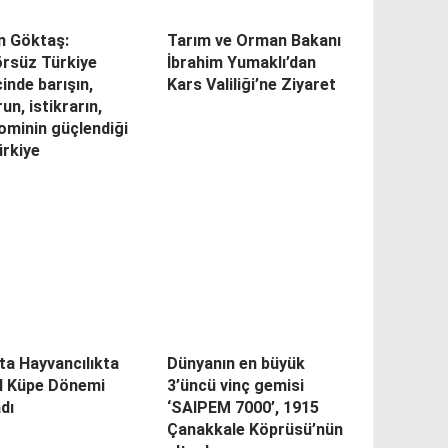
n Göktaş:
Tarım ve Orman Bakanı
örsüz Türkiye
İbrahim Yumaklı’dan
inde barışın,
Kars Valiliği’ne Ziyaret
un, istikrarın,
ominin güçlendiği
ürkiye
ta Hayvancılıkta
Dünyanın en büyük
al Küpe Dönemi
3’üncü vinç gemisi
dı
‘SAIPEM 7000’, 1915
Çanakkale Köprüsü’nün