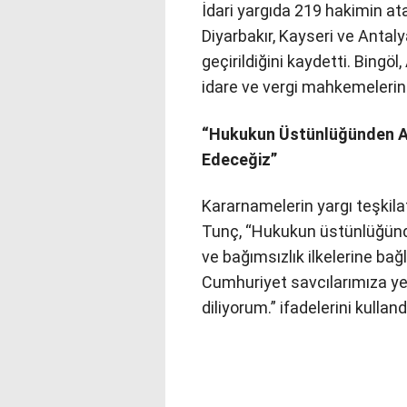
İdari yargıda 219 hakimin ata
Diyarbakır, Kayseri ve Antal
geçirildiğini kaydetti. Bingö
idare ve vergi mahkemelerinin
“Hukukun Üstünlüğünden 
Edeceğiz”
Kararnamelerin yargı teşkila
Tunç, “Hukukun üstünlüğünde
ve bağımsızlık ilkelerine bağ
Cumhuriyet savcılarımıza ye
diliyorum.” ifadelerini kulland