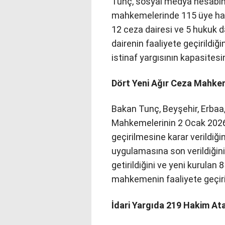
Tunç, sosyal medya hesabınd
mahkemelerinde 115 üye hak
12 ceza dairesi ve 5 hukuk d
dairenin faaliyete geçirildi
istinaf yargısının kapasitesin
Dört Yeni Ağır Ceza Mahke
Bakan Tunç, Beyşehir, Erbaa
Mahkemelerinin 2 Ocak 2026 
geçirilmesine karar verildi
uygulamasına son verildiğin
getirildiğini ve yeni kurula
mahkemenin faaliyete geçirild
İdari Yargıda 219 Hakim A