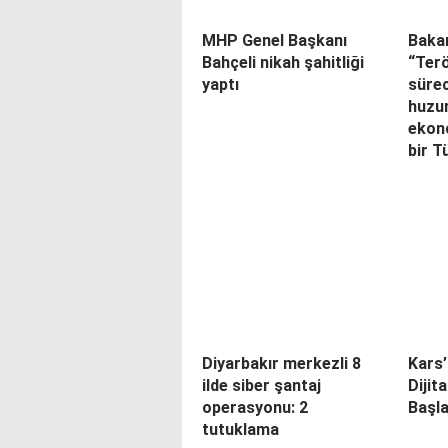
MHP Genel Başkanı
Baka
Bahçeli nikah şahitliği
“Ter
yaptı
sürec
huzur
ekon
bir T
Diyarbakır merkezli 8
Kars’
ilde siber şantaj
Dijit
operasyonu: 2
Başla
tutuklama