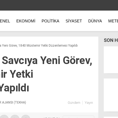
ENEL
EKONOMI
POLITIKA
SIYASET
DÜNYA
MET
SON H
 Yeni Görev, 1840 Müstemir Yetki Düzenlemesi Yapıldı
Savcıya Yeni Görev,
r Yetki
apıldı
R AJANSI (TEKHA)
Gündem
Yayın