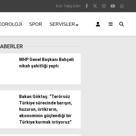
Bizi Takip Edin
EOROLOJI
SPOR
SERVISLER
ABERLER
MHP Genel Başkanı Bahçeli
nikah şahitliği yaptı
Bakan Göktaş: “Terörsüz
Türkiye sürecinde barışın,
huzurun, istikrarın,
ekonominin güçlendiği bir
Türkiye kurmak istiyoruz”