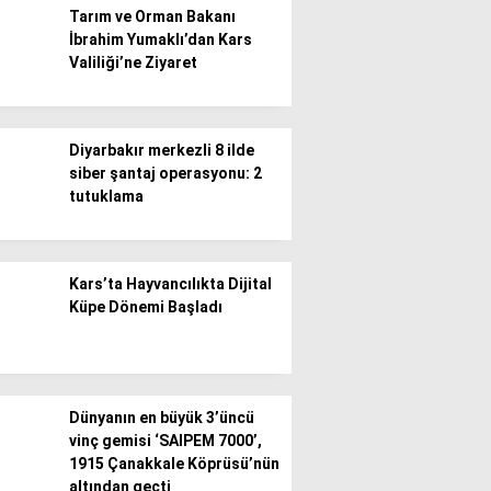
Tarım ve Orman Bakanı
İbrahim Yumaklı’dan Kars
Gündem
Valiliği’ne Ziyaret
Ekonomi
Politika / Siyaset
Diyarbakır merkezli 8 ilde
siber şantaj operasyonu: 2
Dünya
tutuklama
Spor
Magazin
Kars’ta Hayvancılıkta Dijital
Küpe Dönemi Başladı
Sağlık
Teknoloji
Dünyanın en büyük 3’üncü
vinç gemisi ‘SAIPEM 7000’,
1915 Çanakkale Köprüsü’nün
altından geçti