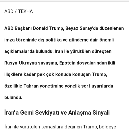
ABD / TEKHA
SPOR
SERVISLER
WhatsApp İhbar
ABD Başkanı Donald Trump, Beyaz Saray’da düzenlenen
Hattı
imza töreninde dış politika ve gündeme dair önemli
açıklamalarda bulundu. İran ile yürütülen süreçten
Facebook
Rusya-Ukrayna savaşına, Epstein dosyalarından ikili
ilişkilere kadar pek çok konuda konuşan Trump,
özellikle Tahran yönetimine yönelik sert uyarılarda
Instagram
bulundu.
Youtube
İran’a Gemi Sevkiyatı ve Anlaşma Sinyali
İran ile yürütülen temaslara değinen Trump, bölgeye