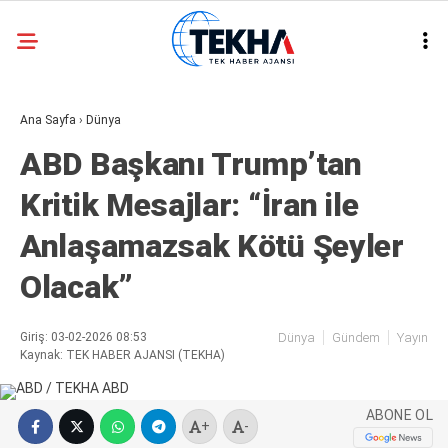
30.1
°
ANKARA
Ana Sayfa
›
Dünya
GALERİ
VİDEO
ABD Başkanı Trump’tan
ASAYIŞ
Kritik Mesajlar: “İran ile
GÜNDEM
Anlaşamazsak Kötü Şeyler
GENEL
Olacak”
EKONOMI
POLITIKA
Giriş: 03-02-2026 08:53
Dünya
Gündem
Yayın
Kaynak: TEK HABER AJANSI (TEKHA)
SIYASET
DÜNYA
ABONE OL
+
-
METEOROLOJI