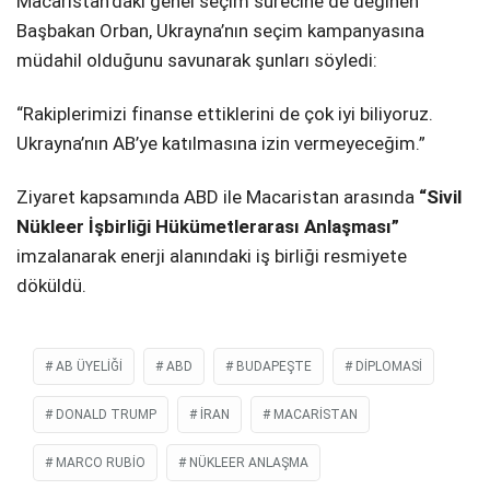
Macaristan’daki genel seçim sürecine de değinen
Başbakan Orban, Ukrayna’nın seçim kampanyasına
müdahil olduğunu savunarak şunları söyledi:
“Rakiplerimizi finanse ettiklerini de çok iyi biliyoruz.
Ukrayna’nın AB’ye katılmasına izin vermeyeceğim.”
Ziyaret kapsamında ABD ile Macaristan arasında
“Sivil
Nükleer İşbirliği Hükümetlerarası Anlaşması”
imzalanarak enerji alanındaki iş birliği resmiyete
döküldü.
AB ÜYELIĞI
ABD
BUDAPEŞTE
DIPLOMASI
DONALD TRUMP
İRAN
MACARISTAN
MARCO RUBIO
NÜKLEER ANLAŞMA