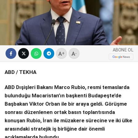
SPOR
SERVISLER
WhatsApp İhbar
Hattı
ABONE OL
+
-
Facebook
ABD / TEKHA
ABD Dışişleri Bakanı Marco Rubio, resmi temaslarda
bulunduğu Macaristan’ın başkenti Budapeşte’de
Instagram
Başbakan Viktor Orban ile bir araya geldi. Görüşme
sonrası düzenlenen ortak basın toplantısında
Youtube
konuşan Rubio, İran ile müzakere sürecine ve iki ülke
arasındaki stratejik iş birliğine dair önemli
açıklamalarda bulundu.