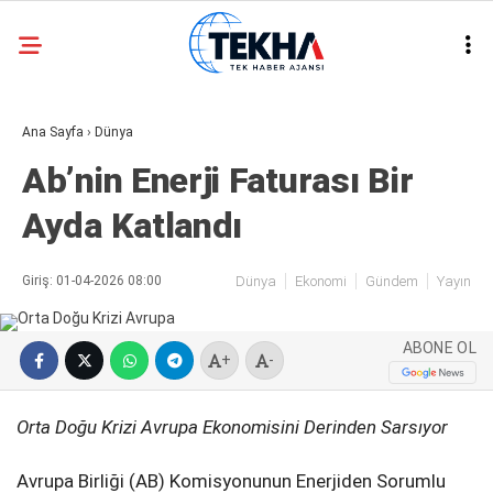
21.8
°
ANKARA
Ana Sayfa
›
Dünya
GALERİ
VİDEO
Ab’nin Enerji Faturası Bir
ASAYIŞ
Ayda Katlandı
GÜNDEM
GENEL
Giriş: 01-04-2026 08:00
Dünya
Ekonomi
Gündem
Yayın
EKONOMI
ABONE OL
POLITIKA
+
-
SIYASET
Orta Doğu Krizi Avrupa Ekonomisini Derinden Sarsıyor
DÜNYA
Avrupa Birliği (AB) Komisyonunun Enerjiden Sorumlu
METEOROLOJI