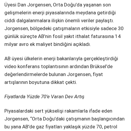
Üyesi Dan Jorgensen, Orta Doğu’da yaşanan son
SPOR
gelişmelerin enerji piyasalarında meydana getirdiği
ciddi dalgalanmalara ilişkin önemli veriler paylaştı.
SERVISLER
WhatsApp İhbar
Jorgensen, bölgedeki çatışmaların etkisiyle sadece 30
Hattı
günlük süreçte AB’nin fosil yakıt ithalat faturasına 14
milyar avro ek maliyet bindiğini açıkladı.
AB üyesi ülkelerin enerji bakanlarıyla gerçekleştirdiği
Facebook
video konferans toplantısının ardından Brüksel’de
değerlendirmelerde bulunan Jorgensen, fiyat
artışlarının boyutuna dikkat çekti.
Instagram
Fiyatlarda Yüzde 70’e Varan Dev Artış
Youtube
Piyasalardaki sert yükselişi rakamlarla ifade eden
Jorgensen, “Orta Doğu’daki çatışmanın başlangıcından
bu yana AB’de gaz fiyatları yaklaşık yüzde 70, petrol