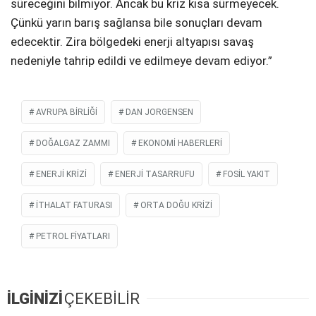
süreceğini bilmiyor. Ancak bu kriz kısa sürmeyecek.
Çünkü yarın barış sağlansa bile sonuçları devam
edecektir. Zira bölgedeki enerji altyapısı savaş
nedeniyle tahrip edildi ve edilmeye devam ediyor.”
AVRUPA BIRLIĞI
DAN JORGENSEN
DOĞALGAZ ZAMMI
EKONOMI HABERLERI
ENERJI KRIZI
ENERJI TASARRUFU
FOSIL YAKIT
İTHALAT FATURASI
ORTA DOĞU KRIZI
PETROL FIYATLARI
İLGİNİZİ
ÇEKEBİLİR