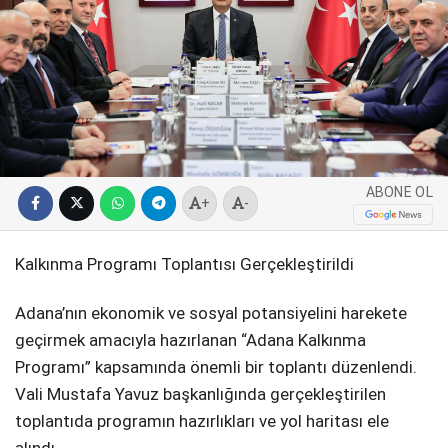
SPOR
SERVISLER
WhatsApp İhbar
Hattı
ABONE OL
+
-
Facebook
Kalkınma Programı Toplantısı Gerçekleştirildi
Adana’nın ekonomik ve sosyal potansiyelini harekete
Instagram
geçirmek amacıyla hazırlanan “Adana Kalkınma
Programı” kapsamında önemli bir toplantı düzenlendi.
Youtube
Vali Mustafa Yavuz başkanlığında gerçekleştirilen
toplantıda programın hazırlıkları ve yol haritası ele
alındı.