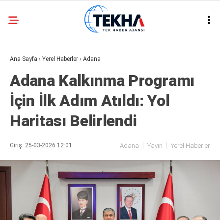
25.7
°
ANKARA
Ana Sayfa
›
Yerel Haberler
›
Adana
GALERİ
VİDEO
Adana Kalkınma Programı
ASAYIŞ
İçin İlk Adım Atıldı: Yol
GÜNDEM
Haritası Belirlendi
GENEL
EKONOMI
Giriş: 25-03-2026 12:01
Adana
Yayın
Yerel Haberler
POLITIKA
SIYASET
DÜNYA
METEOROLOJI