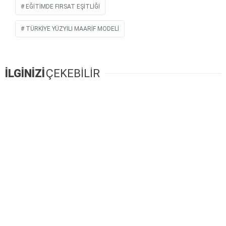
EĞITIMDE FIRSAT EŞITLIĞI
TÜRKIYE YÜZYILI MAARIF MODELI
İLGİNİZİ
ÇEKEBİLİR