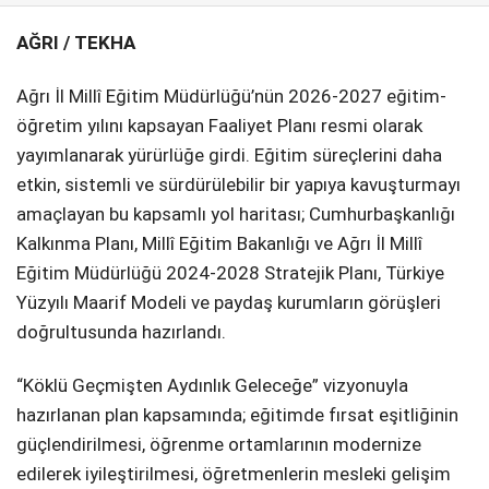
AĞRI / TEKHA
SPOR
SERVISLER
WhatsApp İhbar
Ağrı İl Millî Eğitim Müdürlüğü’nün 2026-2027 eğitim-
Hattı
öğretim yılını kapsayan Faaliyet Planı resmi olarak
yayımlanarak yürürlüğe girdi. Eğitim süreçlerini daha
etkin, sistemli ve sürdürülebilir bir yapıya kavuşturmayı
amaçlayan bu kapsamlı yol haritası; Cumhurbaşkanlığı
Facebook
Kalkınma Planı, Millî Eğitim Bakanlığı ve Ağrı İl Millî
Eğitim Müdürlüğü 2024-2028 Stratejik Planı, Türkiye
Yüzyılı Maarif Modeli ve paydaş kurumların görüşleri
doğrultusunda hazırlandı.
Instagram
“Köklü Geçmişten Aydınlık Geleceğe” vizyonuyla
Youtube
hazırlanan plan kapsamında; eğitimde fırsat eşitliğinin
güçlendirilmesi, öğrenme ortamlarının modernize
edilerek iyileştirilmesi, öğretmenlerin mesleki gelişim