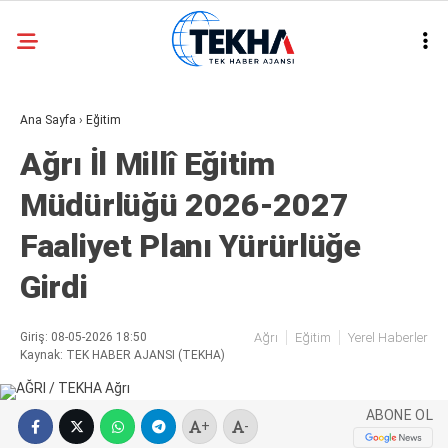
30.1
°
ANKARA
Ana Sayfa
›
Eğitim
GALERİ
VİDEO
Ağrı İl Millî Eğitim
ASAYIŞ
Müdürlüğü 2026-2027
GÜNDEM
Faaliyet Planı Yürürlüğe
GENEL
Girdi
EKONOMI
POLITIKA
Giriş: 08-05-2026 18:50
Ağrı
Eğitim
Yerel Haberler
Kaynak: TEK HABER AJANSI (TEKHA)
SIYASET
DÜNYA
ABONE OL
+
-
METEOROLOJI