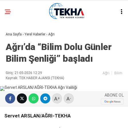
32.3
°
ANKARA
Ana Sayfa
›
Yerel Haberler
›
Ağrı
GALERİ
VİDEO
Ağrı’da “Bilim Dolu Günler
ASAYIŞ
Bilim Şenliği” başladı
GÜNDEM
GENEL
Giriş: 21-05-2026 12:29
Ağrı
Bilim
Kaynak: TEK HABER AJANSI (TEKHA)
EKONOMI
POLITIKA
ABONE OL
+
-
SIYASET
Servet ARSLAN/AĞRI-TEKHA
DÜNYA
METEOROLOJI