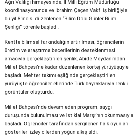
Ağrı Valiliği himayesinde, İl Milli Eğitim Müdürlüğü
koordinasyonunda ve İbrahim Çeçen Vakfı iş birliğiyle
SPOR
bu yıl 8’incisi düzenlenen “Bilim Dolu Günler Bilim
SERVISLER
WhatsApp İhbar
Şenliği” törenle başladı.
Hattı
Kentte bilimsel farkındalığın artırılması, öğrencilerin
üretim ve araştırma becerilerinin desteklenmesi
amacıyla gerçekleştirilen şenlik, Abide Meydanı’ndan
Facebook
Millet Bahçesi’ne kadar düzenlenen kortej yürüyüşüyle
başladı. Mehter takımı eşliğinde gerçekleştirilen
yürüyüşte öğrenciler ellerinde Türk bayraklarıyla renkli
görüntüler oluşturdu.
Instagram
Millet Bahçesi’nde devam eden program, saygı
duruşunda bulunulması ve İstiklal Marşı’nın okunmasıyla
Youtube
başladı. Öğrenciler tarafından sergilenen halk oyunları
gösterileri izleyicilerden yoğun alkış aldı.