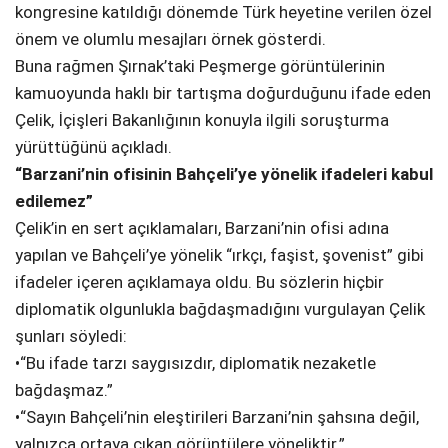
kongresine katıldığı dönemde Türk heyetine verilen özel
önem ve olumlu mesajları örnek gösterdi.
Buna rağmen Şırnak’taki Peşmerge görüntülerinin
kamuoyunda haklı bir tartışma doğurduğunu ifade eden
Çelik, İçişleri Bakanlığının konuyla ilgili soruşturma
yürüttüğünü açıkladı.
“Barzani’nin ofisinin Bahçeli’ye yönelik ifadeleri kabul
edilemez”
Çelik’in en sert açıklamaları, Barzani’nin ofisi adına
yapılan ve Bahçeli’ye yönelik “ırkçı, faşist, şovenist” gibi
ifadeler içeren açıklamaya oldu. Bu sözlerin hiçbir
diplomatik olgunlukla bağdaşmadığını vurgulayan Çelik
şunları söyledi:
•“Bu ifade tarzı saygısızdır, diplomatik nezaketle
bağdaşmaz.”
•“Sayın Bahçeli’nin eleştirileri Barzani’nin şahsına değil,
yalnızca ortaya çıkan görüntülere yöneliktir.”