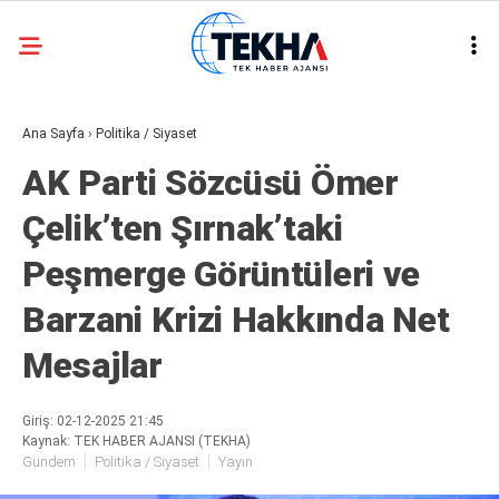
21.8
°
ANKARA
Ana Sayfa
›
Politika / Siyaset
GALERİ
VİDEO
AK Parti Sözcüsü Ömer
ASAYIŞ
Çelik’ten Şırnak’taki
GÜNDEM
Peşmerge Görüntüleri ve
GENEL
Barzani Krizi Hakkında Net
EKONOMI
Mesajlar
POLITIKA
SIYASET
Giriş: 02-12-2025 21:45
Kaynak: TEK HABER AJANSI (TEKHA)
DÜNYA
Gündem
Politika / Siyaset
Yayın
METEOROLOJI