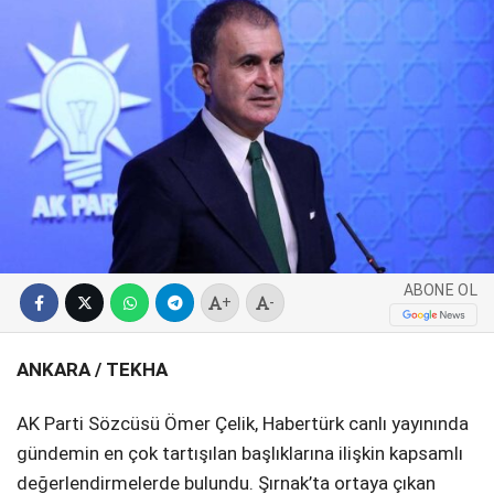
SPOR
SERVISLER
WhatsApp İhbar
Hattı
Facebook
ABONE OL
+
-
Instagram
ANKARA / TEKHA
Youtube
AK Parti Sözcüsü Ömer Çelik, Habertürk canlı yayınında
gündemin en çok tartışılan başlıklarına ilişkin kapsamlı
değerlendirmelerde bulundu. Şırnak’ta ortaya çıkan