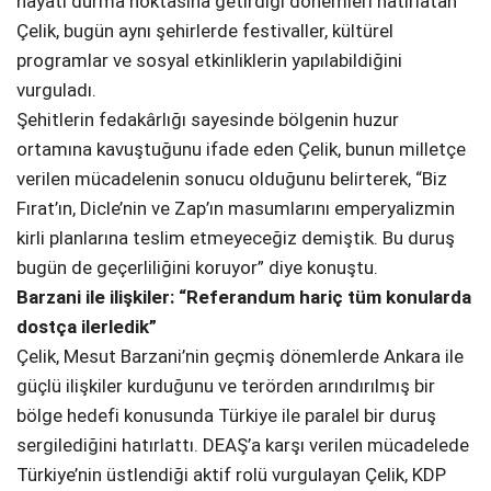
hayatı durma noktasına getirdiği dönemleri hatırlatan
Çelik, bugün aynı şehirlerde festivaller, kültürel
programlar ve sosyal etkinliklerin yapılabildiğini
vurguladı.
Şehitlerin fedakârlığı sayesinde bölgenin huzur
ortamına kavuştuğunu ifade eden Çelik, bunun milletçe
verilen mücadelenin sonucu olduğunu belirterek, “Biz
Fırat’ın, Dicle’nin ve Zap’ın masumlarını emperyalizmin
kirli planlarına teslim etmeyeceğiz demiştik. Bu duruş
bugün de geçerliliğini koruyor” diye konuştu.
Barzani ile ilişkiler: “Referandum hariç tüm konularda
dostça ilerledik”
Çelik, Mesut Barzani’nin geçmiş dönemlerde Ankara ile
güçlü ilişkiler kurduğunu ve terörden arındırılmış bir
bölge hedefi konusunda Türkiye ile paralel bir duruş
sergilediğini hatırlattı. DEAŞ’a karşı verilen mücadelede
Türkiye’nin üstlendiği aktif rolü vurgulayan Çelik, KDP