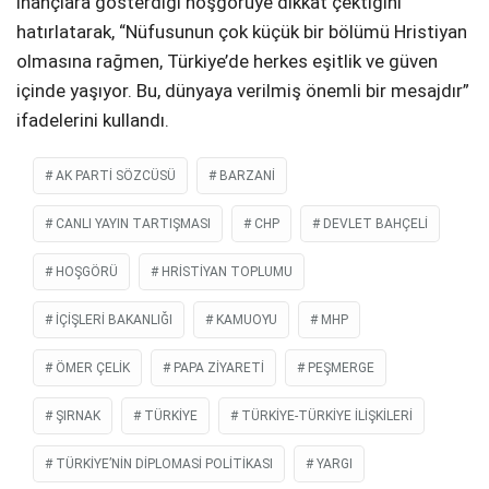
inançlara gösterdiği hoşgörüye dikkat çektiğini
hatırlatarak, “Nüfusunun çok küçük bir bölümü Hristiyan
olmasına rağmen, Türkiye’de herkes eşitlik ve güven
içinde yaşıyor. Bu, dünyaya verilmiş önemli bir mesajdır”
ifadelerini kullandı.
AK PARTI SÖZCÜSÜ
BARZANI
CANLI YAYIN TARTIŞMASI
CHP
DEVLET BAHÇELİ
HOŞGÖRÜ
HRISTIYAN TOPLUMU
İÇIŞLERI BAKANLIĞI
KAMUOYU
MHP
ÖMER ÇELIK
PAPA ZIYARETI
PEŞMERGE
ŞIRNAK
TÜRKIYE
TÜRKIYE-TÜRKIYE İLIŞKILERI
TÜRKIYE’NIN DIPLOMASI POLITIKASI
YARGI