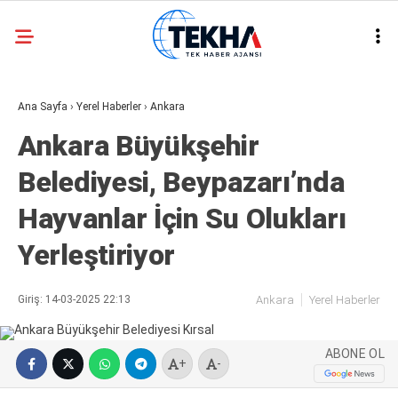
26.8
°
ANKARA
Ana Sayfa
›
Yerel Haberler
›
Ankara
GALERİ
VİDEO
Ankara Büyükşehir
ASAYIŞ
Belediyesi, Beypazarı’nda
GÜNDEM
Hayvanlar İçin Su Olukları
GENEL
Yerleştiriyor
EKONOMI
POLITIKA
Giriş: 14-03-2025 22:13
Ankara
Yerel Haberler
SIYASET
ABONE OL
DÜNYA
+
-
METEOROLOJI