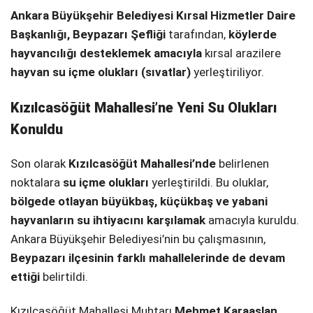
Ankara Büyükşehir Belediyesi Kırsal Hizmetler Daire
SPOR
Başkanlığı, Beypazarı Şefliği
tarafından,
köylerde
hayvancılığı desteklemek amacıyla
kırsal arazilere
SERVISLER
WhatsApp İhbar
hayvan su içme olukları (sıvatlar)
yerleştiriliyor.
Hattı
Kızılcasöğüt Mahallesi’ne Yeni Su Olukları
Konuldu
Facebook
Son olarak
Kızılcasöğüt Mahallesi’nde
belirlenen
noktalara
su içme olukları
yerleştirildi. Bu oluklar,
bölgede otlayan büyükbaş, küçükbaş ve yabani
hayvanların su ihtiyacını karşılamak
amacıyla kuruldu.
Instagram
Ankara Büyükşehir Belediyesi’nin bu çalışmasının,
Beypazarı ilçesinin farklı mahallelerinde de devam
Youtube
ettiği
belirtildi.
Kızılcasöğüt Mahallesi Muhtarı
Mehmet Karaaslan
,