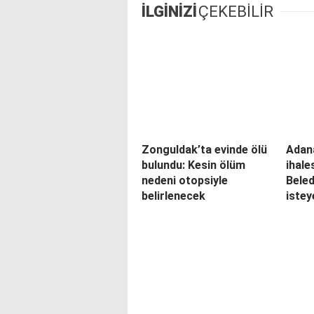
İLGİNİZİ
ÇEKEBİLİR
Zonguldak’ta evinde ölü
Adana
bulundu: Kesin ölüm
ihale
nedeni otopsiyle
Bele
belirlenecek
iste