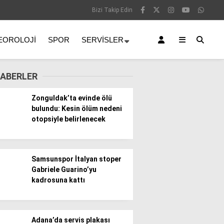
Bizi Takip Edin
EOROLOJI
SPOR
SERVISLER
ABERLER
Zonguldak’ta evinde ölü
bulundu: Kesin ölüm nedeni
otopsiyle belirlenecek
Samsunspor İtalyan stoper
Gabriele Guarino’yu
kadrosuna kattı
Adana’da servis plakası