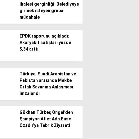
ihalesi gerginliği: Belediyeye
girmek isteyen gruba
Gündem
müdahale
Ekonomi
EPDK raporunu açıkladı:
Politika / Siyaset
Akaryakıt satışları yüzde
5,34 arttı
Dünya
Spor
Türkiye, Suudi Arabistan ve
Magazin
Pakistan arasında Mekke
Ortak Savunma Anlaşması
Sağlık
imzalandı
Teknoloji
Gökhan Türkeş Öngel’den
Şampiyon Atlet Ada Buse
Özadlı’ya Tebrik Ziyareti