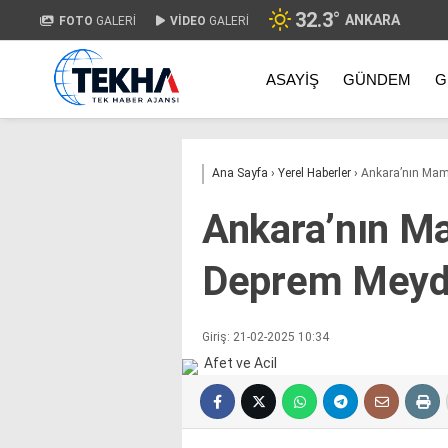
32.3
°
ANKARA
FOTO
GALERİ
VİDEO
GALERİ
ASAYIŞ
GÜNDEM
G
Ana Sayfa
›
Yerel Haberler
›
Ankara’nın Mam
Ankara’nın M
Deprem Meyd
Giriş: 21-02-2025 10:34