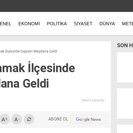
ENEL
EKONOMI
POLITIKA
SIYASET
DÜNYA
MET
SON H
ak İlçesinde Deprem Meydana Geldi
amak İlçesinde
ana Geldi
Yerel Haberler
ABONE OL
+
-