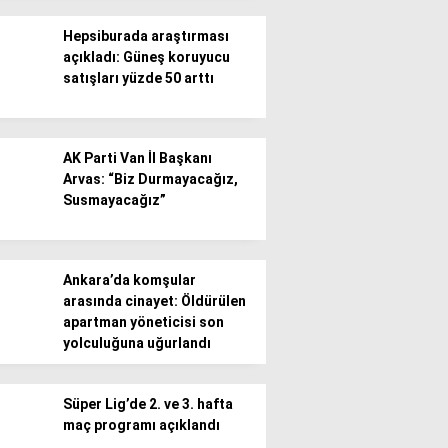
Hepsiburada araştırması
açıkladı: Güneş koruyucu
satışları yüzde 50 arttı
WhatsApp İhbar
AK Parti Van İl Başkanı
Hattı
Arvas: “Biz Durmayacağız,
Susmayacağız”
Facebook
Ankara’da komşular
arasında cinayet: Öldürülen
apartman yöneticisi son
yolculuğuna uğurlandı
Instagram
Süper Lig’de 2. ve 3. hafta
maç programı açıklandı
Youtube