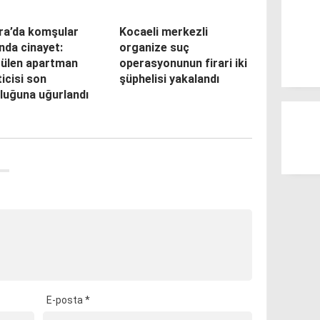
ra’da komşular
Kocaeli merkezli
nda cinayet:
organize suç
rülen apartman
operasyonunun firari iki
icisi son
şüphelisi yakalandı
luğuna uğurlandı
E-posta
*