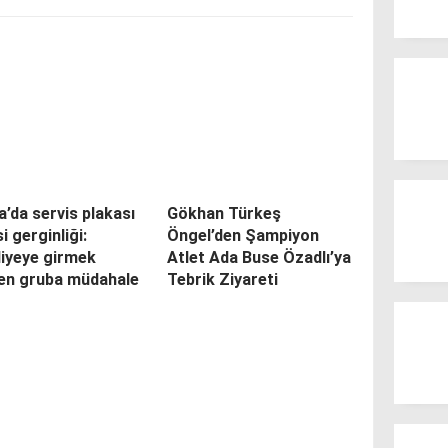
’da servis plakası
Gökhan Türkeş
si gerginliği:
Öngel’den Şampiyon
diyeye girmek
Atlet Ada Buse Özadlı’ya
yen gruba müdahale
Tebrik Ziyareti