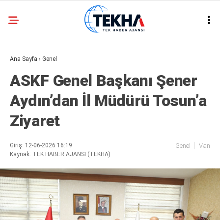
26.8
°
ANKARA
Ana Sayfa
›
Genel
GALERİ
VİDEO
ASKF Genel Başkanı Şener
ASAYIŞ
Aydın’dan İl Müdürü Tosun’a
GÜNDEM
Ziyaret
GENEL
EKONOMI
Giriş: 12-06-2026 16:19
Genel
Van
Kaynak: TEK HABER AJANSI (TEKHA)
POLITIKA
SIYASET
DÜNYA
METEOROLOJI