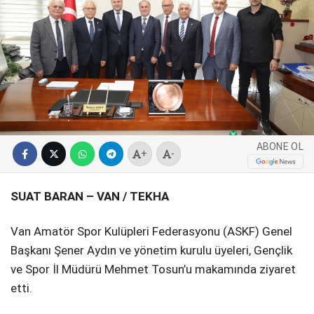
SPOR
SERVISLER
WhatsApp İhbar
Hattı
ABONE OL
Facebook
+
-
SUAT BARAN – VAN / TEKHA
Instagram
Van Amatör Spor Kulüpleri Federasyonu (ASKF) Genel
Başkanı Şener Aydın ve yönetim kurulu üyeleri, Gençlik
Youtube
ve Spor İl Müdürü Mehmet Tosun’u makamında ziyaret
etti.