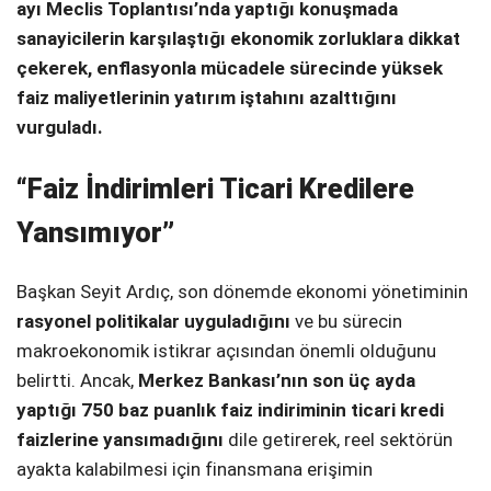
ayı Meclis Toplantısı’nda yaptığı konuşmada
sanayicilerin karşılaştığı ekonomik zorluklara dikkat
SPOR
çekerek, enflasyonla mücadele sürecinde yüksek
SERVISLER
WhatsApp İhbar
faiz maliyetlerinin yatırım iştahını azalttığını
Hattı
vurguladı.
“Faiz İndirimleri Ticari Kredilere
Yansımıyor”
Facebook
Başkan Seyit Ardıç, son dönemde ekonomi yönetiminin
rasyonel politikalar uyguladığını
ve bu sürecin
makroekonomik istikrar açısından önemli olduğunu
Instagram
belirtti. Ancak,
Merkez Bankası’nın son üç ayda
yaptığı 750 baz puanlık faiz indiriminin ticari kredi
Youtube
faizlerine yansımadığını
dile getirerek, reel sektörün
ayakta kalabilmesi için finansmana erişimin