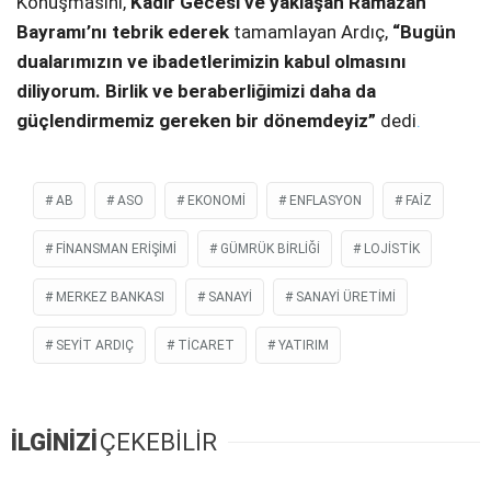
Konuşmasını,
Kadir Gecesi ve yaklaşan Ramazan
Bayramı’nı tebrik ederek
tamamlayan Ardıç,
“Bugün
dualarımızın ve ibadetlerimizin kabul olmasını
diliyorum. Birlik ve beraberliğimizi daha da
güçlendirmemiz gereken bir dönemdeyiz”
dedi
.
AB
ASO
EKONOMI
ENFLASYON
FAIZ
FINANSMAN ERIŞIMI
GÜMRÜK BIRLIĞI
LOJISTIK
MERKEZ BANKASI
SANAYI
SANAYI ÜRETIMI
SEYIT ARDIÇ
TICARET
YATIRIM
İLGİNİZİ
ÇEKEBİLİR