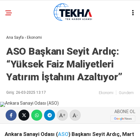
29.6
°
ANKARA
Ana Sayfa
›
Ekonomi
GALERİ
VİDEO
ASO Başkanı Seyit Ardıç:
ASAYIŞ
“Yüksek Faiz Maliyetleri
GÜNDEM
Yatırım İştahını Azaltıyor”
GENEL
EKONOMI
Giriş: 26-03-2025 13:17
Ekonomi
Gündem
POLITIKA
ABONE OL
SIYASET
+
-
DÜNYA
Ankara Sanayi Odası (
ASO
) Başkanı Seyit Ardıç, Mart
METEOROLOJI