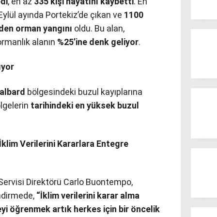
edi
, en az
335 kişi hayatını kaybetti
. En
 Eylül ayında Portekiz’de çıkan ve
1100
eden orman yangını
oldu. Bu alan,
ormanlık alanın
%25’ine denk geliyor
.
ıyor
albard
bölgesindeki buzul kayıplarına
ölgelerin
tarihindeki en yüksek buzul
klim Verilerini Kararlara Entegre
 Servisi Direktörü Carlo Buontempo,
endirmede,
“İklim verilerini karar alma
i öğrenmek artık herkes için bir öncelik