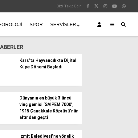
Bizi Takip Edin
EOROLOJI
SPOR
SERVISLER
ABERLER
Kars’ta Hayvancılıkta Dijital
Küpe Dönemi Başladı
Dünyanın en büyük 3’üncü
vinç gemisi ‘SAIPEM 7000’,
1915 Çanakkale Köprüsü’nün
altından geçti
İzmit Belediyesi’ne yönelik