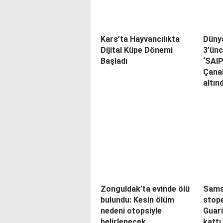
Kars’ta Hayvancılıkta
Düny
Dijital Küpe Dönemi
3’ünc
Başladı
‘SAI
Çana
altın
Zonguldak’ta evinde ölü
Sams
bulundu: Kesin ölüm
stope
nedeni otopsiyle
Guar
belirlenecek
kattı