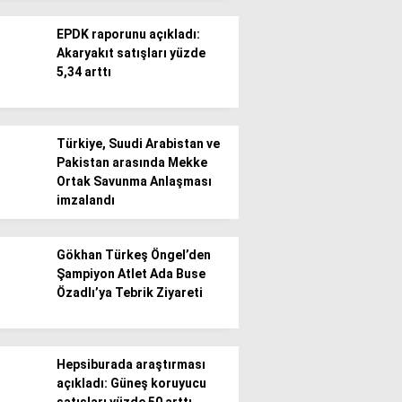
EPDK raporunu açıkladı:
Akaryakıt satışları yüzde
5,34 arttı
WhatsApp İhbar
Türkiye, Suudi Arabistan ve
Hattı
Pakistan arasında Mekke
Ortak Savunma Anlaşması
imzalandı
Facebook
Gökhan Türkeş Öngel’den
Şampiyon Atlet Ada Buse
Özadlı’ya Tebrik Ziyareti
Instagram
Hepsiburada araştırması
açıkladı: Güneş koruyucu
Youtube