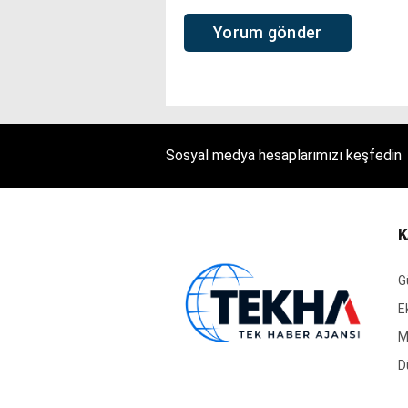
Sosyal medya hesaplarımızı keşfedin
K
G
E
M
D