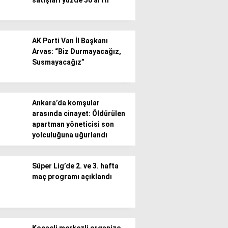
satışları yüzde 50 arttı
AK Parti Van İl Başkanı
Arvas: “Biz Durmayacağız,
Susmayacağız”
Ankara’da komşular
arasında cinayet: Öldürülen
apartman yöneticisi son
yolculuğuna uğurlandı
Süper Lig’de 2. ve 3. hafta
maç programı açıklandı