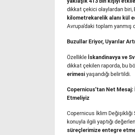
yaklaşık 413 bin kişiyi etkil
dikkat çekici olaylardan biri,
kilometrekarelik alanı kül 
Avrupa’daki toplam yanmış 
Buzullar Eriyor, Uyarılar Art
Özellikle
İskandinavya ve Sv
dikkat çekilen raporda, bu b
erimesi
yaşandığı belirtildi.
Copernicus’tan Net Mesaj: İ
Etmeliyiz
Copernicus İklim Değişikliği
konuyla ilgili yaptığı değerl
süreçlerimize entegre etmey