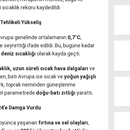
sıcaklık rekoru kaydedildi
.
Tehlikeli Yükseliş
 Avrupa genelinde ortalamanın
0,7°C
,
 seyrettiği ifade edildi. Bu, bugüne kadar
deniz sıcaklığı
olarak kayda geçti.
aklık, uzun süreli sıcak hava dalgaları
ve
ken, batı Avrupa ise sıcak ve
yoğun yağışlı
fark, toprak neminden güneşlenme
sel parametrede
doğu-batı zıtlığı
yarattı.
024’e Damga Vurdu
 boyunca yaşanan
fırtına ve sel olayları
,