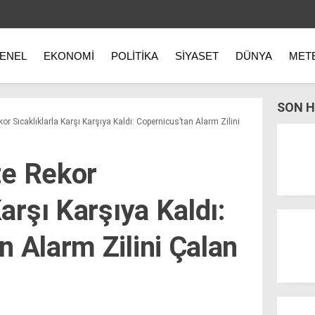
ENEL
EKONOMI
POLITIKA
SIYASET
DÜNYA
MET
SON H
or Sıcaklıklarla Karşı Karşıya Kaldı: Copernicus’tan Alarm Zilini
te Rekor
Karşı Karşıya Kaldı:
n Alarm Zilini Çalan