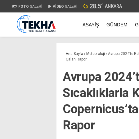
28.5
°
ANKARA
FOTO
GALERİ
VİDEO
GALERİ
ASAYIŞ
GÜNDEM
G
Ana Sayfa
›
Meteoroloji
›
Avrupa 2024’te Rek
Çalan Rapor
Avrupa 2024’
Sıcaklıklarla 
Copernicus’ta
Rapor