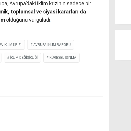
a, Avrupa’daki iklim krizinin sadece bir
ik, toplumsal ve siyasi kararları da
um
olduğunu vurguladı
.
A IKLIM KRIZI
AVRUPA IKLIM RAPORU
IKLIM DEĞIŞIKLIĞI
KÜRESEL ISINMA