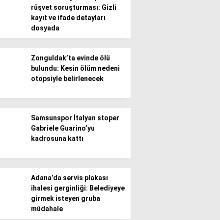
rüşvet soruşturması: Gizli
kayıt ve ifade detayları
Gündem
dosyada
Ekonomi
Zonguldak’ta evinde ölü
Politika / Siyaset
bulundu: Kesin ölüm nedeni
otopsiyle belirlenecek
Dünya
Spor
Samsunspor İtalyan stoper
Magazin
Gabriele Guarino’yu
kadrosuna kattı
Sağlık
Teknoloji
Adana’da servis plakası
ihalesi gerginliği: Belediyeye
girmek isteyen gruba
müdahale