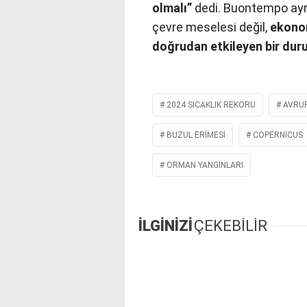
olmalı”
dedi. Buontempo ayrıc
çevre meselesi değil,
ekonom
doğrudan etkileyen bir dur
2024 SICAKLIK REKORU
AVRUP
BUZUL ERIMESI
COPERNICUS
ORMAN YANGINLARI
İLGİNİZİ
ÇEKEBİLİR