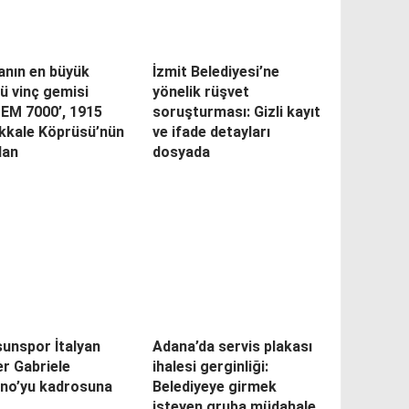
anın en büyük
İzmit Belediyesi’ne
ü vinç gemisi
yönelik rüşvet
PEM 7000’, 1915
soruşturması: Gizli kayıt
kkale Köprüsü’nün
ve ifade detayları
dan
dosyada
unspor İtalyan
Adana’da servis plakası
r Gabriele
ihalesi gerginliği:
ino’yu kadrosuna
Belediyeye girmek
isteyen gruba müdahale