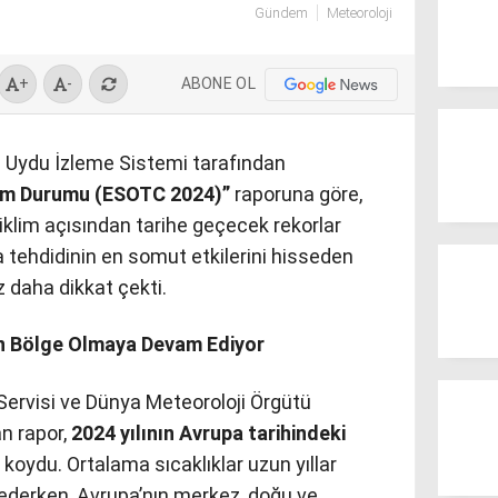
Gündem
Meteoroloji
ABONE OL
+
-
s Uydu İzleme Sistemi tarafından
lim Durumu (ESOTC 2024)”
raporuna göre,
 iklim açısından tarihe geçecek rekorlar
ma tehdidinin en somut etkilerini hisseden
z daha dikkat çekti.
nan Bölge Olmaya Devam Ediyor
 Servisi ve Dünya Meteoroloji Örgütü
an rapor,
2024 yılının Avrupa tarihindeki
koydu. Ortalama sıcaklıklar uzun yıllar
ederken, Avrupa’nın merkez, doğu ve