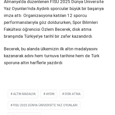
Almanya’da düzenlenen FISU 2025 Dünya Üniversite
Yaz Oyunları’nda Aydınlı sporcular büyük bir başarıya
SPOR
imza attı
.
Organizasyona katılan 12 sporcu
SERVISLER
WhatsApp İhbar
performanslarıyla göz doldururken, Spor Bilimleri
Hattı
Fakültesi öğrencisi Özlem Becerek, disk atma
branşında Türkiye’ye tarihî bir zafer kazandırdı.
Becerek, bu alanda ülkemizin ilk altın madalyasını
Facebook
kazanarak adını hem turnuva tarihine hem de Türk
sporuna altın harflerle yazdırdı
.
Instagram
ALTIN MADALYA
AYDIN
DISK ATMA
Youtube
FISU 2025 DÜNYA ÜNIVERSITE YAZ OYUNLARI