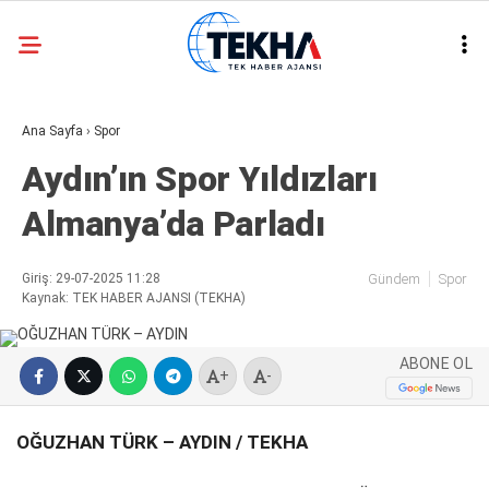
30.7
°
ANKARA
Ana Sayfa
›
Spor
GALERİ
VİDEO
Aydın’ın Spor Yıldızları
ASAYIŞ
Almanya’da Parladı
GÜNDEM
GENEL
Giriş: 29-07-2025 11:28
Gündem
Spor
Kaynak: TEK HABER AJANSI (TEKHA)
EKONOMI
POLITIKA
ABONE OL
+
-
SIYASET
OĞUZHAN TÜRK – AYDIN / TEKHA
DÜNYA
METEOROLOJI