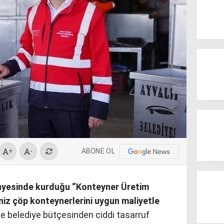
ABONE OL
+
-
nyesinde kurduğu “Konteyner Üretim
aniz çöp konteynerlerini uygun maliyetle
 belediye bütçesinden ciddi tasarruf