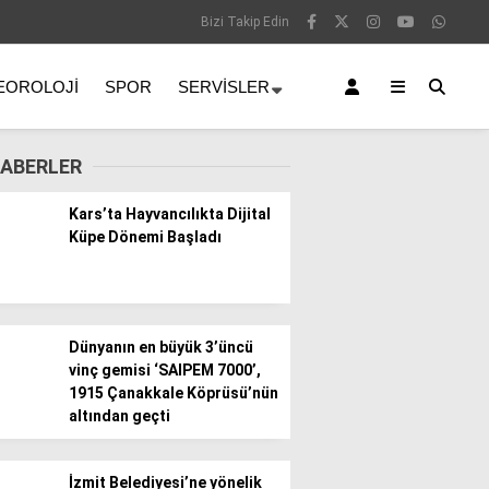
Bizi Takip Edin
EOROLOJI
SPOR
SERVISLER
ABERLER
Kars’ta Hayvancılıkta Dijital
Küpe Dönemi Başladı
Dünyanın en büyük 3’üncü
vinç gemisi ‘SAIPEM 7000’,
1915 Çanakkale Köprüsü’nün
altından geçti
İzmit Belediyesi’ne yönelik