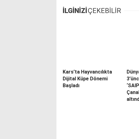
İLGİNİZİ
ÇEKEBİLİR
Kars’ta Hayvancılıkta
Düny
Dijital Küpe Dönemi
3’ünc
Başladı
‘SAI
Çana
altın