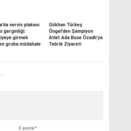
’da servis plakası
Gökhan Türkeş
si gerginliği:
Öngel’den Şampiyon
diyeye girmek
Atlet Ada Buse Özadlı’ya
yen gruba müdahale
Tebrik Ziyareti
E-posta
*