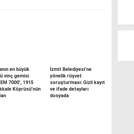
anın en büyük
İzmit Belediyesi’ne
ü vinç gemisi
yönelik rüşvet
PEM 7000’, 1915
soruşturması: Gizli kayıt
kkale Köprüsü’nün
ve ifade detayları
dan
dosyada