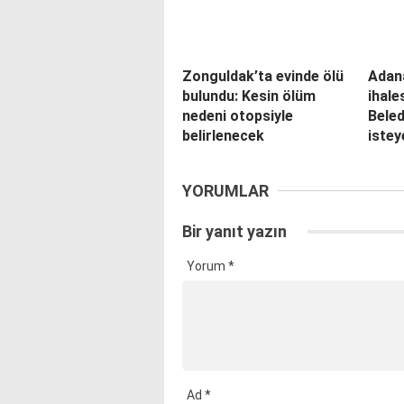
Zonguldak’ta evinde ölü
Adana
bulundu: Kesin ölüm
ihale
nedeni otopsiyle
Bele
belirlenecek
iste
YORUMLAR
Bir yanıt yazın
Yorum
*
Ad
*