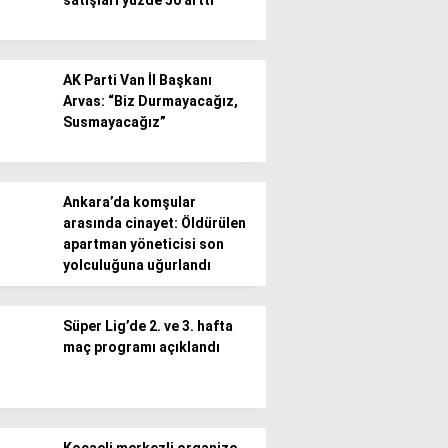
satışları yüzde 50 arttı
AK Parti Van İl Başkanı
Arvas: “Biz Durmayacağız,
Susmayacağız”
Ankara’da komşular
arasında cinayet: Öldürülen
apartman yöneticisi son
yolculuğuna uğurlandı
Süper Lig’de 2. ve 3. hafta
maç programı açıklandı