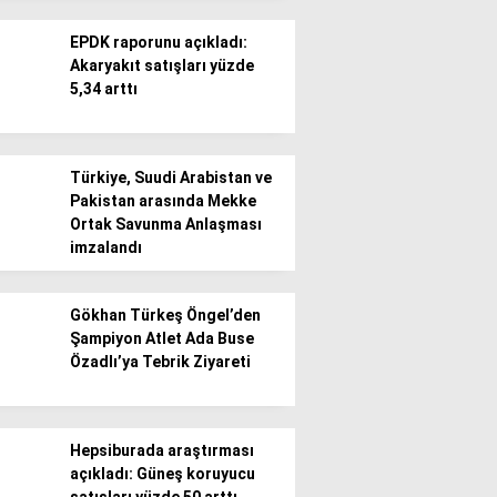
EPDK raporunu açıkladı:
Akaryakıt satışları yüzde
5,34 arttı
WhatsApp İhbar
Türkiye, Suudi Arabistan ve
Hattı
Pakistan arasında Mekke
Ortak Savunma Anlaşması
imzalandı
Facebook
Gökhan Türkeş Öngel’den
Şampiyon Atlet Ada Buse
Özadlı’ya Tebrik Ziyareti
Instagram
Hepsiburada araştırması
açıkladı: Güneş koruyucu
Youtube