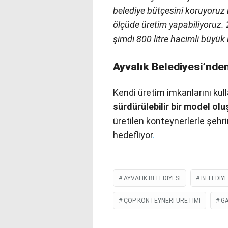
belediye bütçesini koruyoruz 
ölçüde üretim yapabiliyoruz. 
şimdi 800 litre hacimli büyük
Ayvalık Belediyesi’nde
Kendi üretim imkanlarını ku
sürdürülebilir bir model ol
üretilen konteynerlerle şehr
hedefliyor
.
AYVALIK BELEDIYESI
BELEDIY
ÇÖP KONTEYNERI ÜRETIMI
G