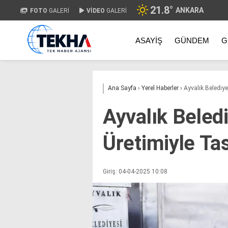
21.8
°
ANKARA
FOTO
GALERİ
VİDEO
GALERİ
ASAYIŞ
GÜNDEM
G
Ana Sayfa
›
Yerel Haberler
›
Ayvalık Belediye
Ayvalık Beled
Üretimiyle Tas
Giriş: 04-04-2025 10:08