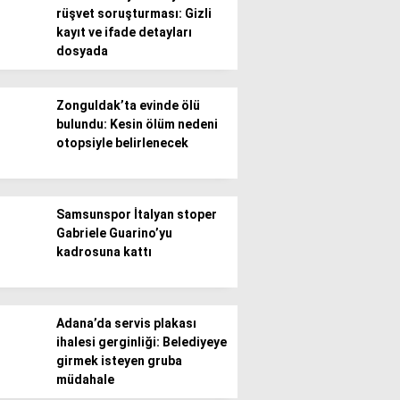
rüşvet soruşturması: Gizli
kayıt ve ifade detayları
Gündem
dosyada
Ekonomi
Zonguldak’ta evinde ölü
Politika / Siyaset
bulundu: Kesin ölüm nedeni
otopsiyle belirlenecek
Dünya
Spor
Samsunspor İtalyan stoper
Magazin
Gabriele Guarino’yu
kadrosuna kattı
Sağlık
Teknoloji
Adana’da servis plakası
ihalesi gerginliği: Belediyeye
girmek isteyen gruba
müdahale