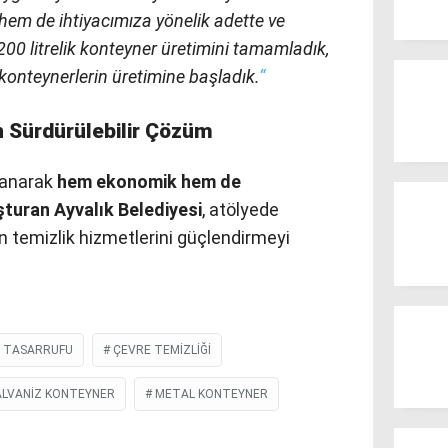
hem de ihtiyacımıza yönelik adette ve
200 litrelik konteyner üretimini tamamladık,
 konteynerlerin üretimine başladık.
“
n Sürdürülebilir Çözüm
llanarak
hem ekonomik hem de
uşturan Ayvalık Belediyesi
, atölyede
in temizlik hizmetlerini güçlendirmeyi
E TASARRUFU
ÇEVRE TEMIZLIĞI
ALVANIZ KONTEYNER
METAL KONTEYNER