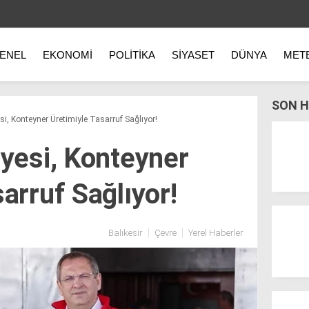
ENEL
EKONOMI
POLITIKA
SIYASET
DÜNYA
MET
SON H
si, Konteyner Üretimiyle Tasarruf Sağlıyor!
iyesi, Konteyner
arruf Sağlıyor!
Balıkesir
Çevre
Yerel Haberler