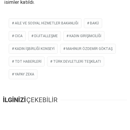
isimler katıldı.
AİLE VE SOSYAL HİZMETLER BAKANLIĞI
BAKÜ
CICA
DIJITALLEŞME
KADIN GIRIŞIMCILIĞI
KADIN İŞBIRLIĞI KONSEYI
MAHINUR ÖZDEMIR GÖKTAŞ
TDT HABERLERI
TÜRK DEVLETLERI TEŞKILATI
YAPAY ZEKA
İLGİNİZİ
ÇEKEBİLİR