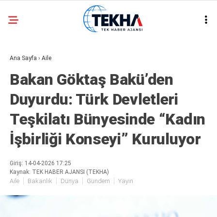
21.2
°
ANKARA
Ana Sayfa
›
Aile
GALERİ
VİDEO
Bakan Göktaş Bakü’den
ASAYIŞ
Duyurdu: Türk Devletleri
GÜNDEM
Teşkilatı Bünyesinde “Kadın
GENEL
İşbirliği Konseyi” Kuruluyor
EKONOMI
POLITIKA
Giriş: 14-04-2026 17:25
Kaynak: TEK HABER AJANSI (TEKHA)
SIYASET
Aile
Bakanlık
Dünya
Gündem
Yayın
DÜNYA
METEOROLOJI