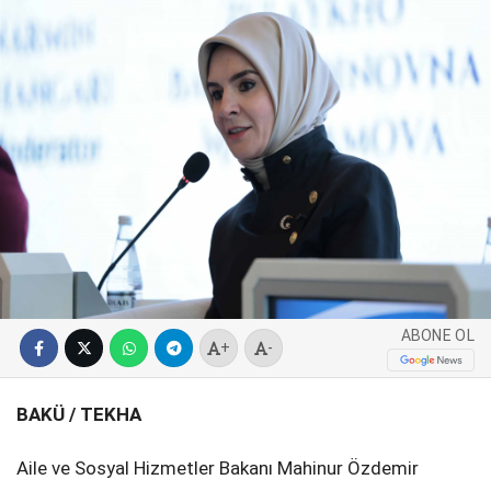
SPOR
SERVISLER
WhatsApp İhbar
Hattı
Facebook
ABONE OL
+
-
Instagram
BAKÜ / TEKHA
Youtube
Aile ve Sosyal Hizmetler Bakanı Mahinur Özdemir